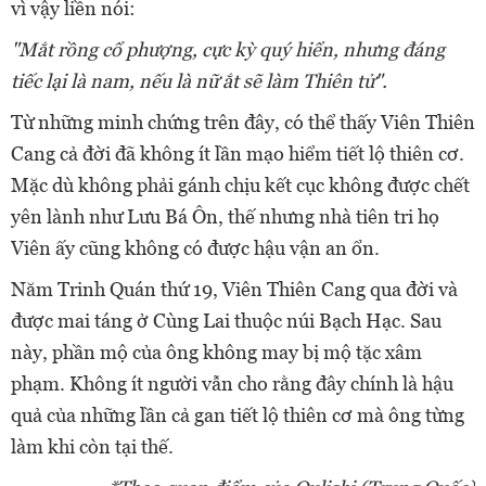
vì vậy liền nói:
"Mắt rồng cổ phượng, cực kỳ quý hiển, nhưng đáng
tiếc lại là nam, nếu là nữ ắt sẽ làm Thiên tử".
Từ những minh chứng trên đây, có thể thấy Viên Thiên
Cang cả đời đã không ít lần mạo hiểm tiết lộ thiên cơ.
Mặc dù không phải gánh chịu kết cục không được chết
yên lành như Lưu Bá Ôn, thế nhưng nhà tiên tri họ
Viên ấy cũng không có được hậu vận an ổn.
Năm Trinh Quán thứ 19, Viên Thiên Cang qua đời và
được mai táng ở Cùng Lai thuộc núi Bạch Hạc. Sau
này, phần mộ của ông không may bị mộ tặc xâm
phạm. Không ít người vẫn cho rằng đây chính là hậu
quả của những lần cả gan tiết lộ thiên cơ mà ông từng
làm khi còn tại thế.