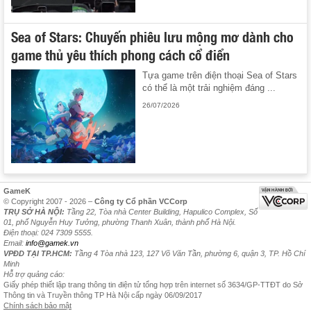
Sea of Stars: Chuyến phiêu lưu mộng mơ dành cho
game thủ yêu thích phong cách cổ điển
Tựa game trên điện thoại Sea of Stars
có thể là một trải nghiệm đáng ...
26/07/2026
GameK
© Copyright 2007 - 2026 –
Công ty Cổ phần VCCorp
TRỤ SỞ HÀ NỘI:
Tầng 22, Tòa nhà Center Building, Hapulico Complex, Số
01, phố Nguyễn Huy Tưởng, phường Thanh Xuân, thành phố Hà Nội.
Điện thoại: 024 7309 5555.
Email:
info@gamek.vn
VPĐD TẠI TP.HCM:
Tầng 4 Tòa nhà 123, 127 Võ Văn Tần, phường 6, quận 3, TP. Hồ Chí
Minh
Hỗ trợ quảng cáo:
Giấy phép thiết lập trang thông tin điện tử tổng hợp trên internet số 3634/GP-TTĐT do Sở
Thông tin và Truyền thông TP Hà Nội cấp ngày 06/09/2017
Chính sách bảo mật