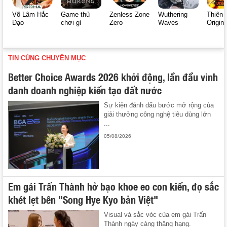
Võ Lâm Hắc
Game thủ
Zenless Zone
Wuthering
Thiên 
Đạo
chơi gì
Zero
Waves
Origin
TIN CÙNG CHUYÊN MỤC
Better Choice Awards 2026 khởi động, lần đầu vinh
danh doanh nghiệp kiến tạo đất nước
Sự kiện đánh dấu bước mở rộng của
giải thưởng công nghệ tiêu dùng lớn
...
05/08/2026
Em gái Trấn Thành hở bạo khoe eo con kiến, đọ sắc
khét lẹt bên "Song Hye Kyo bản Việt"
Visual và sắc vóc của em gái Trấn
Thành ngày càng thăng hạng.