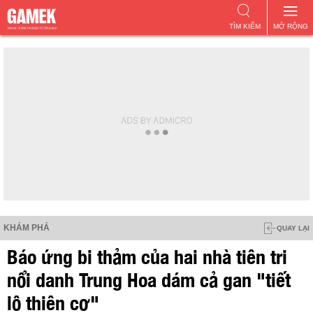
TÌM KIẾM
MỞ RỘNG
KHÁM PHÁ
QUAY LẠI
Báo ứng bi thảm của hai nhà tiên tri
nổi danh Trung Hoa dám cả gan "tiết
lộ thiên cơ"