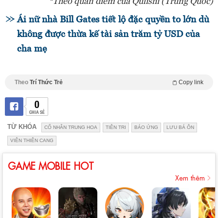
*Theo quan điểm của Qulishi (Trung Quốc)
Ái nữ nhà Bill Gates tiết lộ đặc quyền to lớn dù
không được thừa kế tài sản trăm tỷ USD của
cha mẹ
Theo
Trí Thức Trẻ
Copy link
0
CHIA SẺ
TỪ KHÓA
CỔ NHÂN TRUNG HOA
TIÊN TRI
BÁO ỨNG
LƯU BÁ ÔN
VIÊN THIÊN CANG
GAME MOBILE HOT
Xem thêm