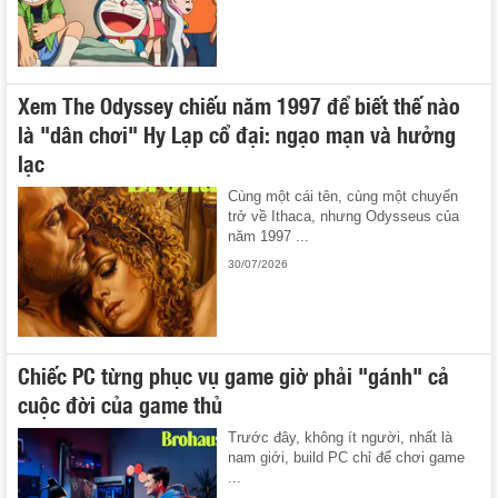
Xem The Odyssey chiếu năm 1997 để biết thế nào
là "dân chơi" Hy Lạp cổ đại: ngạo mạn và hưởng
lạc
Cùng một cái tên, cùng một chuyến
trở về Ithaca, nhưng Odysseus của
năm 1997 ...
30/07/2026
Chiếc PC từng phục vụ game giờ phải "gánh" cả
cuộc đời của game thủ
Trước đây, không ít người, nhất là
nam giới, build PC chỉ để chơi game
...