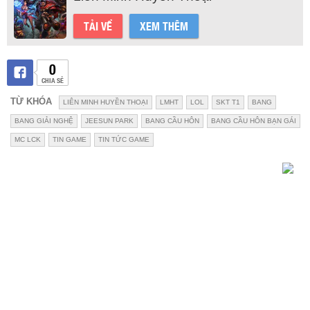
TẢI VỀ
XEM THÊM
0
CHIA SẺ
TỪ KHÓA
LIÊN MINH HUYỀN THOẠI
LMHT
LOL
SKT T1
BANG
BANG GIẢI NGHỆ
JEESUN PARK
BANG CẦU HÔN
BANG CẦU HÔN BẠN GÁI
MC LCK
TIN GAME
TIN TỨC GAME