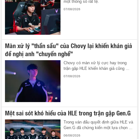
một thông số rất tệ.
07/08/2026
Màn xử lý "thần sầu" của Chovy lại khiến khán giả
đề nghị anh "chuyển nghề"
Chovy có màn xử lý cực hay trong
trận gặp HLE khiến khán giả cũng ...
07/08/2026
Một sai sót khó hiểu của HLE trong trận gặp Gen.G
Trong ván đấu quyết định giữa HLE và
Gen.G đã chứng kiến một lựa chọn ...
06/08/2026