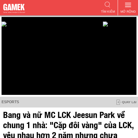
TÌM KIẾM
MỞ RỘNG
ESPORTS
QUAY LẠI
Bang và nữ MC LCK Jeesun Park về
chung 1 nhà: "Cặp đôi vàng" của LCK,
yêu nhau hơn 2 năm nhưng chưa