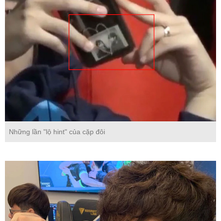
Những lần "lộ hint" của cặp đôi