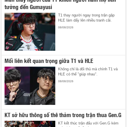
tưởng đến Gumayusi
T1 thay người ngay trong trận gặp
HLE làm dấy lên nhiều tranh cãi.
08/08/2026
Mối liên kết quan trọng giữa T1 và HLE
Không chỉ là đối thủ mà chính T1 và
HLE có thể "giúp nhau".
08/08/2026
KT sở hữu thông số thê thảm trong trận thua Gen.G
KT kết thúc trận đấu với Gen.G kèm