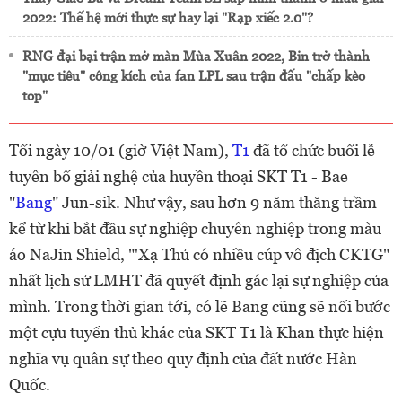
2022: Thế hệ mới thực sự hay lại "Rạp xiếc 2.0"?
RNG đại bại trận mở màn Mùa Xuân 2022, Bin trở thành
"mục tiêu" công kích của fan LPL sau trận đấu "chấp kèo
top"
Tối ngày 10/01 (giờ Việt Nam),
T1
đã tổ chức buổi lễ
tuyên bố giải nghệ của huyền thoại SKT T1 - Bae
"
Bang
" Jun-sik. Như vậy, sau hơn 9 năm thăng trầm
kể từ khi bắt đầu sự nghiệp chuyên nghiệp trong màu
áo NaJin Shield, "'Xạ Thủ có nhiều cúp vô địch CKTG"
nhất lịch sử LMHT đã quyết định gác lại sự nghiệp của
mình. Trong thời gian tới, có lẽ Bang cũng sẽ nối bước
một cựu tuyển thủ khác của SKT T1 là Khan thực hiện
nghĩa vụ quân sự theo quy định của đất nước Hàn
Quốc.