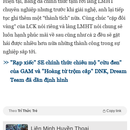
Hiện tại, Bang đã chính thức tạm rời làng LMHT
chuyên nghiệp nhưng trước khi giải nghệ, anh lại tiếp
tục ghi thêm một "thành tích" nữa. Cùng chúc "cặp đôi
vàng" của LCK nói riêng và làng LMHT nói chung sẽ
luôn hạnh phúc mãi về sau cũng như cả 2 đều sẽ gặt
hái được nhiều hơn nữa những thành công trong sự
nghiệp sắp tới.
"Rạp xiếc" SE chính thức chiêu mộ "cừu đen"
của GAM và "Hoàng tử trộm cắp" DNK, Dream
Team đã dần định hình
Theo
Trí Thức Trẻ
Copy link
Liên Minh Huyền Thoại