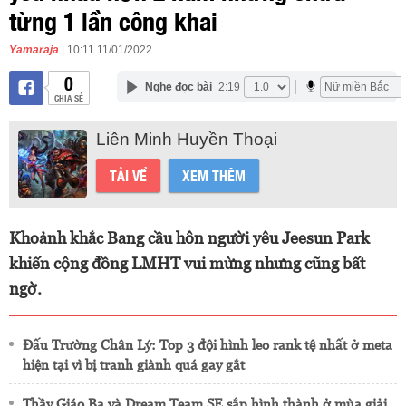
từng 1 lần công khai
Yamaraja
| 10:11 11/01/2022
0
Nghe đọc bài
2:19
CHIA SẺ
Liên Minh Huyền Thoại
TẢI VỀ
XEM THÊM
Khoảnh khắc Bang cầu hôn người yêu Jeesun Park
khiến cộng đồng LMHT vui mừng nhưng cũng bất
ngờ.
Đấu Trường Chân Lý: Top 3 đội hình leo rank tệ nhất ở meta
hiện tại vì bị tranh giành quá gay gắt
Thầy Giáo Ba và Dream Team SE sắp hình thành ở mùa giải