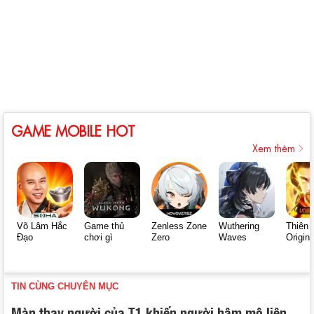
GAME MOBILE HOT
Xem thêm
Võ Lâm Hắc
Game thủ
Zenless Zone
Wuthering
Thiên 
Đạo
chơi gì
Zero
Waves
Origin
TIN CÙNG CHUYÊN MỤC
Màn thay người của T1 khiến người hâm mộ liên