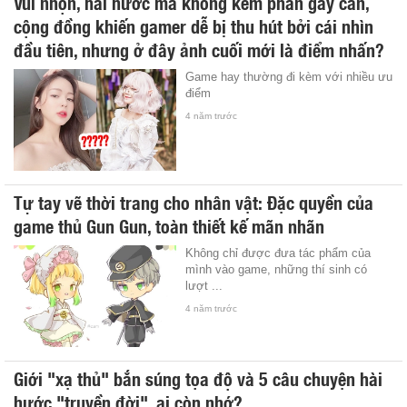
Vui nhộn, hài hước mà không kém phần gay cấn,
cộng đồng khiến gamer dễ bị thu hút bởi cái nhìn
đầu tiên, nhưng ở đây ảnh cuối mới là điểm nhấn?
Game hay thường đi kèm với nhiều ưu
điểm
4 năm trước
Tự tay vẽ thời trang cho nhân vật: Đặc quyền của
game thủ Gun Gun, toàn thiết kế mãn nhãn
Không chỉ được đưa tác phẩm của
mình vào game, những thí sinh có
lượt ...
4 năm trước
Giới "xạ thủ" bắn súng tọa độ và 5 câu chuyện hài
hước "truyền đời", ai còn nhớ?