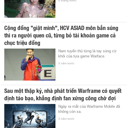
6 tháng trước
Cộng đồng "giật mình", HCV ASIAD môn bắn súng
thì ra người quen cũ, từng bỏ tài khoản game cả
chục triệu đồng
Nam tuyển thủ từng là tay súng cừ
khôi của tựa game Warface.
3 năm trước
Sau một thập kỷ, nhà phát triển Warframe có quyết
định táo bạo, khẳng định fan xứng công chờ đợi
Ngày ra mắt của Warframe Mobile đã
không còn xa.
3 năm trước