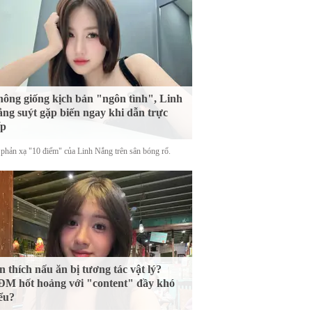
ông giống kịch bản "ngôn tình", Linh
ng suýt gặp biến ngay khi dẫn trực
ếp
phản xạ "10 điểm" của Linh Nắng trên sân bóng rổ.
n thích nấu ăn bị tương tác vật lý?
M hốt hoảng với "content" đầy khó
ểu?