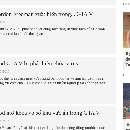
Có ch
rdon Freeman xuất hiện trong... GTA V
06/2015
khi GTA V PC phát hành, ai cũng biết rằng sự xuất hiện của Gordon
eman chỉ là vấn đề thời gian.
Bạ
du
d GTA V bị phát hiện chứa virus
là
05/2015
Gu "g
ớc đây ít ai cảnh giác với những bản mod tải về tràn lan trên mạng,
ng vụ việc của GTA V chắc sẽ khiến nhiều người phải cẩn thận hơn.
d mở khóa vô số khu vực ẩn trong GTA V
05/2015
St
 V vẫn còn vô số điều thú vị đang chờ đợi cộng đồng modder nhiệt