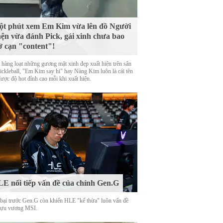
t phút xem Em Kim vừa lên đồ Người
ện vừa đánh Pick, gái xinh chưa bao
ờ cạn "content"!
 hàng loạt những gương mặt xinh đẹp xuất hiện trên sân
Pickleball, "Em Kim say hi" hay Nàng Kim luôn là cái tên
được độ hot đỉnh cao mỗi khi xuất hiện.
E nối tiếp vấn đề của chính Gen.G
 bại trước Gen.G còn khiến HLE "kế thừa" luôn vấn đề
cựu vương MSI.