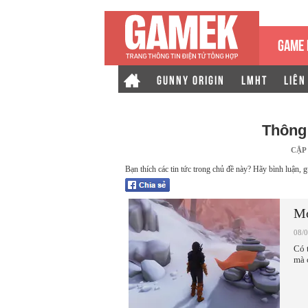
GAME 
GUNNY ORIGIN
LMHT
LIÊN
Thông
CẬP
Bạn thích các tin tức trong chủ đề này? Hãy bình luận, g
Mo
08/
Có 
mà 