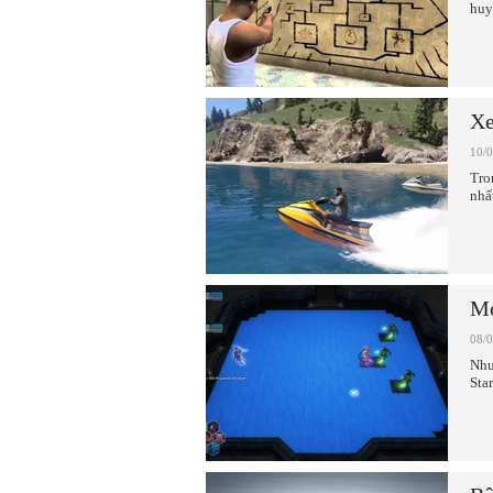
huy
Xe
10/
Tro
nhấ
Mo
08/
Như
Sta