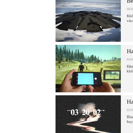
Bê
06/
Khô
vào
Ha
04/
Đán
khô
Ha
02/
Bla
huy