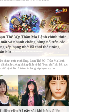
ạn Thế 3Q: Thần Ma Lệnh chính thức
 mắt và nhanh chóng bùng nổ trên các
ng xếp hạng nhờ lối chơi thẻ tướng
ốn hút
ừa chính thức trình làng, Loạn Thế 3Q: Thần Ma Lệnh -
đã nhanh chóng khẳng định vị thế "bom tấn" khi liên tục
 giữ vị trí Top 1 trên các bảng xếp hạng uy tín.
 diễn viên AI gây sốt khi hét giá lên