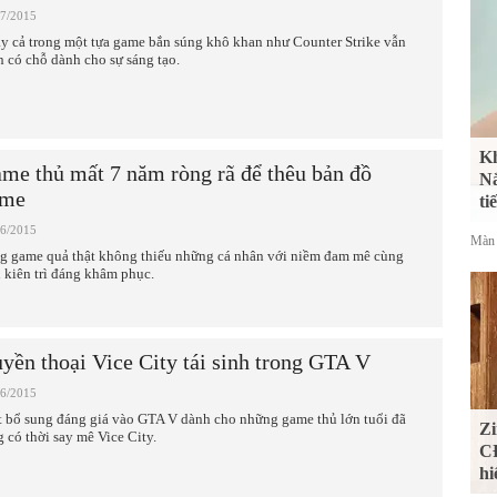
07/2015
y cả trong một tựa game bắn súng khô khan như Counter Strike vẫn
n có chỗ dành cho sự sáng tạo.
Kh
me thủ mất 7 năm ròng rã để thêu bản đồ
Nắ
ame
ti
06/2015
Màn 
g game quả thật không thiếu những cá nhân với niềm đam mê cùng
h kiên trì đáng khâm phục.
yền thoại Vice City tái sinh trong GTA V
06/2015
 bổ sung đáng giá vào GTA V dành cho những game thủ lớn tuổi đã
Zi
g có thời say mê Vice City.
CĐ
hi