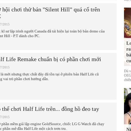
 hội chơi thử bản "Silent Hill" quá cố trên
C
07/2015
 kĩ sư lập trình người Canada đã tái hiện lại toàn bộ bản demo của
ent Hill - P.T dành cho PC.
Lo
ra
bả
lf Life Remake chuẩn bị có phần chơi mới
cu
07/2015
Dù v
 là mới nhưng thực chất đây đã tồn tại ở phiên bản Half Life cũ
OEG 
ng vai trò phần chơi hướng dẫn.
chiếm
 thể chơi Half Life trên... đồng hồ đeo tay
07/2015
 phần mềm giả lập engine GoldSource, chiếc LG G Watch đã chạy
c phần mở đầu Half Life một cách trơn tru.
Nữ