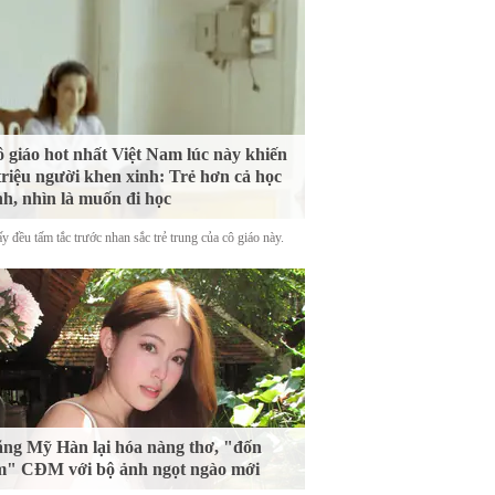
 giáo hot nhất Việt Nam lúc này khiến
triệu người khen xinh: Trẻ hơn cả học
nh, nhìn là muốn đi học
y đều tấm tắc trước nhan sắc trẻ trung của cô giáo này.
ng Mỹ Hàn lại hóa nàng thơ, "đốn
m" CĐM với bộ ảnh ngọt ngào mới