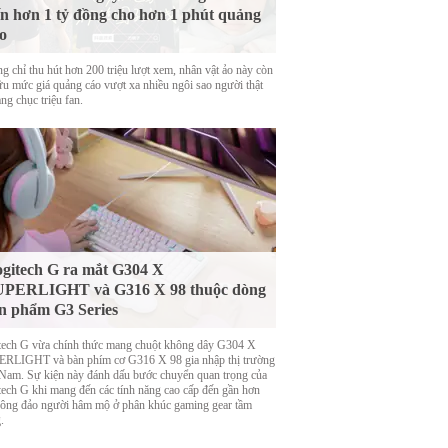
n hơn 1 tỷ đồng cho hơn 1 phút quảng
o
g chỉ thu hút hơn 200 triệu lượt xem, nhân vật ảo này còn
ữu mức giá quảng cáo vượt xa nhiều ngôi sao người thật
ng chục triệu fan.
gitech G ra mắt G304 X
UPERLIGHT và G316 X 98 thuộc dòng
n phẩm G3 Series
tech G vừa chính thức mang chuột không dây G304 X
RLIGHT và bàn phím cơ G316 X 98 gia nhập thị trường
 Nam. Sự kiện này đánh dấu bước chuyển quan trọng của
tech G khi mang đến các tính năng cao cấp đến gần hơn
đông đảo người hâm mộ ở phân khúc gaming gear tầm
.