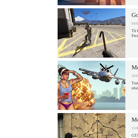
Go
04/
Từ 
Fre
Mo
18/
Trư
như
Mo
13/
GTA