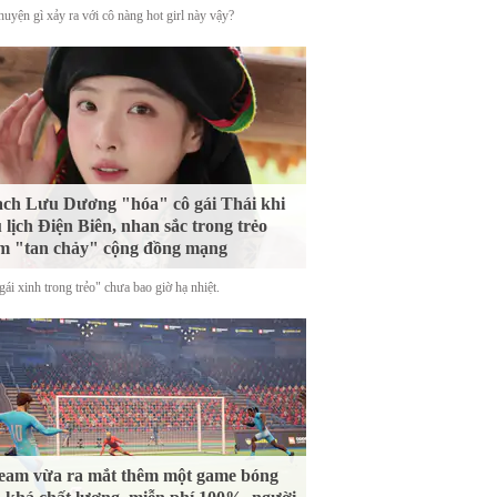
uyện gì xảy ra với cô nàng hot girl này vậy?
ch Lưu Dương "hóa" cô gái Thái khi
 lịch Điện Biên, nhan sắc trong trẻo
m "tan chảy" cộng đồng mạng
ái xinh trong trẻo" chưa bao giờ hạ nhiệt.
eam vừa ra mắt thêm một game bóng