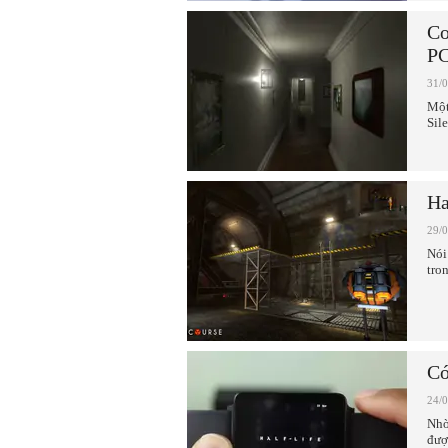
Cơ
P
31/
Một
Sil
Ha
29/
Nói
tro
Có
24/
Nhờ
đượ