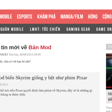
MOBILE
ESPORTS
KHÁM PHÁ
MANGA/FILM
HÓNG
CỘNG
 QUÂN MOBILE
LMHT: TỐC CHIẾN
GAMING GEAR
GAME ON
 tin mới về
Bản Mod
Ti
 NHẬT
Thứ bảy, 08/08/2015 09:00
ửi, chia sẻ với bạn bè nhé!
d biến Skyrim giống y hệt như phim Pixar
08/2015
thể nói nếu Pixar quyết định làm phim về Skyrim, đây sẽ là những gì
Mộ
chúng ta được thấy.
g
Tron
một 