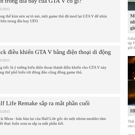
n trong đĩa bay của GTA V có gì?
05/2015
Mộ
ng thể kìm nén sự tò mò, một game thủ đã mod lại GTA V để nhìn
 bên trong đĩa bay UFO.
nh
gi
Giữa
tập 
giữ 
ck điều khiển GTA V bằng điện thoại di động
05/2015
g tiếc là ý tưởng biến điện thoại thành điều khiển cho GTA V này
ng thể phổ biến tới đông đảo cộng đồng game thủ.
lf Life Remake sắp ra mắt phần cuối
HL
05/2015
ck Mesa - bản làm lại của Half Life gốc do một nhóm modder tâm
Thất
ết thực hiện xem ra sắp ra mắt phần kết.
của 