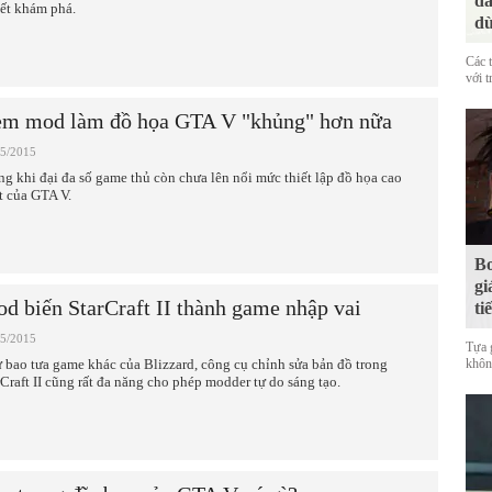
đá
ết khám phá.
dù
Các 
với t
m mod làm đồ họa GTA V "khủng" hơn nữa
05/2015
ng khi đại đa số game thủ còn chưa lên nổi mức thiết lập đồ họa cao
t của GTA V.
Bo
gi
d biến StarCraft II thành game nhập vai
ti
05/2015
Tựa 
 bao tưa game khác của Blizzard, công cụ chỉnh sửa bản đồ trong
không
rCraft II cũng rất đa năng cho phép modder tự do sáng tạo.