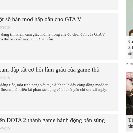
t số bản mod hấp dẫn cho GTA V
05/2015
 đang tìm kiếm cảm giác mới lạ trong chế độ chơi đơn của GTA V
có thể bài viết này có thứ bạn cần.
Cô
3 
si
Ai nấ
eam dập tắt cơ hội làm giàu của game thủ
04/2015
 đáng tiếc, một tính năng với mục đích thúc đẩy cộng đồng modder
n Steam phát triển lại phản tác dụng và bị chết yểu chỉ sau vài ngày.
ến DOTA 2 thành game hành động bắn súng
Tă
ti
04/2015