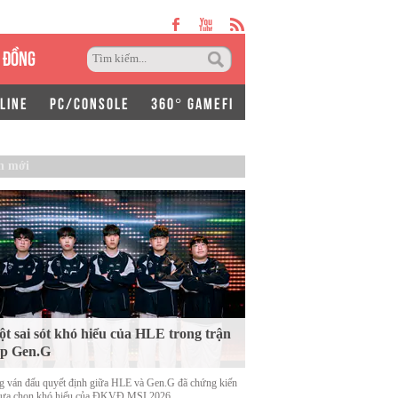
 ĐỒNG
LINE
PC/CONSOLE
360° GAMEFI
n mới
t sai sót khó hiểu của HLE trong trận
ặp Gen.G
g ván đấu quyết định giữa HLE và Gen.G đã chứng kiến
lựa chọn khó hiểu của ĐKVĐ MSI 2026.