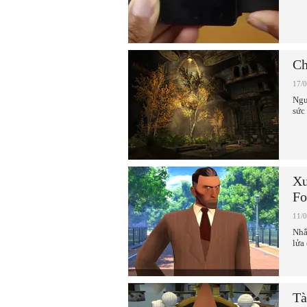
Ch
17/
Ngư
sức
Xu
Fo
11/
Nhắ
lửa
Tà