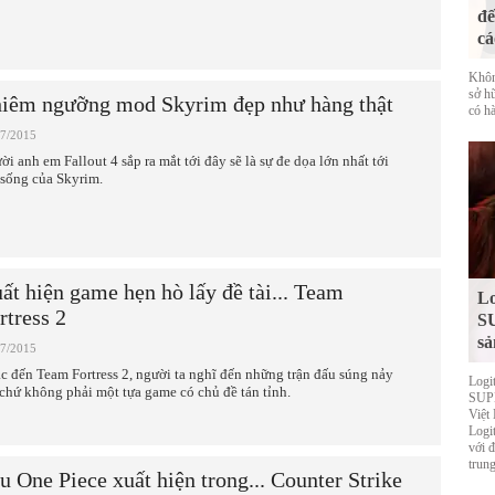
đế
cá
Khôn
sở h
iêm ngưỡng mod Skyrim đẹp như hàng thật
có hà
07/2015
ời anh em Fallout 4 sắp ra mắt tới đây sẽ là sự đe dọa lớn nhất tới
 sống của Skyrim.
ất hiện game hẹn hò lấy đề tài... Team
Lo
rtress 2
S
sả
07/2015
c đến Team Fortress 2, người ta nghĩ đến những trận đấu súng nảy
Logi
 chứ không phải một tựa game có chủ đề tán tỉnh.
SUPE
Việt
Logi
với 
trung
u One Piece xuất hiện trong... Counter Strike