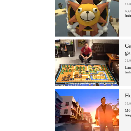
11/
Nga
luô
Ga
g
21/
Làn
tín
Hu
08/
Một
từn