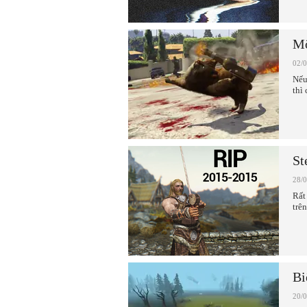
Mộ
02/
Nếu
thì 
St
28/
Rất
trê
Bi
20/