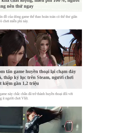
 khá chất lượng, miễn phí 100%, người
ng nên thử ngay
tín đồ của dòng game thể thao hoàn toàn có thể thư giãn
rò chơi miễn phí này.
m tấn game huyền thoại lại chạm đáy
á, thấp kỷ lục trên Steam, người chơi
ết kiệm gần 1,2 triệu
game này chắc chắn đã trở thành huyền thoại đối với
 ít người chơi VIệt.