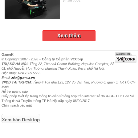
9 năm trước
Xem thêm
GameK
© Copyright 2007 - 2026 –
Công ty Cổ phần VCCorp
TRỤ SỞ HÀ NỘI:
Tầng 22, Tòa nhà Center Building, Hapulico Complex, Số
01, phố Nguyễn Huy Tưởng, phường Thanh Xuân, thành phố Hà Nội.
Điện thoại: 024 7309 5555.
Email:
info@gamek.vn
VPĐD TẠI TP.HCM:
Tầng 4 Tòa nhà 123, 127 Võ Văn Tần, phường 6, quận 3, TP. Hồ Chí
Minh
Hỗ trợ quảng cáo:
Giấy phép thiết lập trang thông tin điện tử tổng hợp trên internet số 3634/GP-TTĐT do Sở
Thông tin và Truyền thông TP Hà Nội cấp ngày 06/09/2017
Chính sách bảo mật
Xem bản Desktop