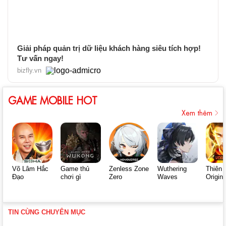
Giải pháp quản trị dữ liệu khách hàng siêu tích hợp!
Tư vấn ngay!
bizfly.vn
GAME MOBILE HOT
Xem thêm
Võ Lâm Hắc
Game thủ
Zenless Zone
Wuthering
Thiên 
Đạo
chơi gì
Zero
Waves
Origin
TIN CÙNG CHUYÊN MỤC