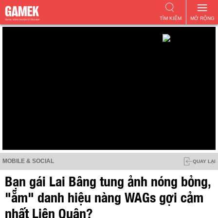
TÌM KIẾM
MỞ RỘNG
MOBILE & SOCIAL
QUAY LẠI
Bạn gái Lai Bâng tung ảnh nóng bỏng,
"ẵm" danh hiệu nàng WAGs gợi cảm
nhất Liên Quân?