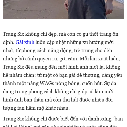
Trang Six không chỉ đẹp, mà còn có gu thời trang ổn
định.
Gái xinh
luôn cập nhật những xu hướng mới
nhất, từ phong cách năng động, trẻ trung cho đến
những bộ cánh quyến rũ, gợi cảm. Mỗi lần xuất hiện,
Trang Six đều mang đến một hình ảnh mới lạ, không
hề nhàm chán: từ một cô bạn gái dễ thương, đáng yêu
thành một nàng WAGs nóng bỏng, cuốn hút. Sự đa
dạng trong phong cách không chỉ giúp cô làm mới
hình ảnh bản thân mà còn thu hút được nhiều đối
tượng fan hâm mộ khác nhau.
Trang Six không chỉ được biết đến với danh xưng "bạn
gái Lai Bâng" mà còn có sự nghiệp và cuộc sống độc