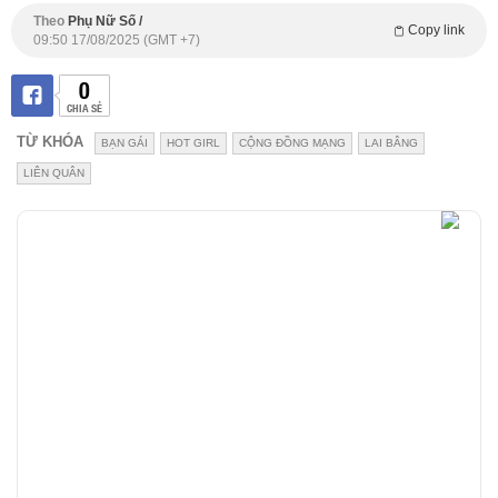
Theo
Phụ Nữ Số /
Copy link
09:50 17/08/2025 (GMT +7)
0
CHIA SẺ
TỪ KHÓA
BẠN GÁI
HOT GIRL
CỘNG ĐỒNG MẠNG
LAI BÂNG
LIÊN QUÂN