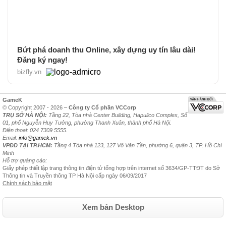
Bứt phá doanh thu Online, xây dựng uy tín lâu dài!
Đăng ký ngay!
bizfly.vn
GameK
© Copyright 2007 - 2026 –
Công ty Cổ phần VCCorp
TRỤ SỞ HÀ NỘI:
Tầng 22, Tòa nhà Center Building, Hapulico Complex, Số
01, phố Nguyễn Huy Tưởng, phường Thanh Xuân, thành phố Hà Nội.
Điện thoại: 024 7309 5555.
Email:
info@gamek.vn
VPĐD TẠI TP.HCM:
Tầng 4 Tòa nhà 123, 127 Võ Văn Tần, phường 6, quận 3, TP. Hồ Chí
Minh
Hỗ trợ quảng cáo:
Giấy phép thiết lập trang thông tin điện tử tổng hợp trên internet số 3634/GP-TTĐT do Sở
Thông tin và Truyền thông TP Hà Nội cấp ngày 06/09/2017
Chính sách bảo mật
Xem bản Desktop