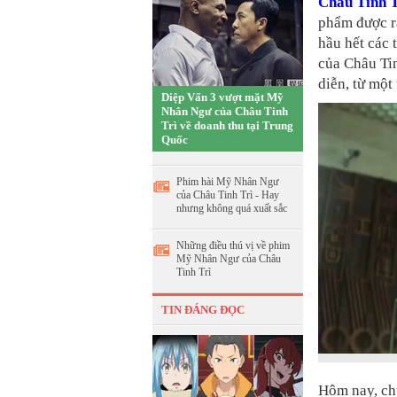
Châu Tinh T
phẩm được ra
hầu hết các 
của Châu Tin
diễn, từ một
Diệp Vấn 3 vượt mặt Mỹ
Nhân Ngư của Châu Tinh
Trì về doanh thu tại Trung
Quốc
Phim hài Mỹ Nhân Ngư
của Châu Tinh Trì - Hay
nhưng không quá xuất sắc
Những điều thú vị về phim
Mỹ Nhân Ngư của Châu
Tinh Trì
TIN ĐÁNG ĐỌC
Hôm nay, chú