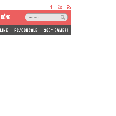
 ĐỒNG
LINE
PC/CONSOLE
360° GAMEFI