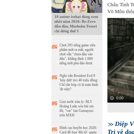
Châu Tinh Tr
Võ Môn thôn
10 anime isekai đáng xem
nhất năm 2026: Re:Zero
dẫn đầu, Mushoku Tensei
chỉ đứng thứ 3
Chơi 205 tiếng game siêu
phẩm mới ra mắt, người
chơi vẫn "chưa đâu vào
đâu", khẳng định 1.000
tiếng mới phá đảo được
Nghi vấn Resident Evil 9
'hủy diệt' tivi 40 triệu đồng:
Chỉ cần bóp cò là màn hình
'đi viện'!
0:00
Giọt nước tràn ly: BLV
Hoàng Luân xóa bài xin
lỗi, "var" fan Gumayusi
trên MXH
Diệp V
Đỉnh cao huyền học 2026:
Trì về do
Card đồ họa 'đột tử', game