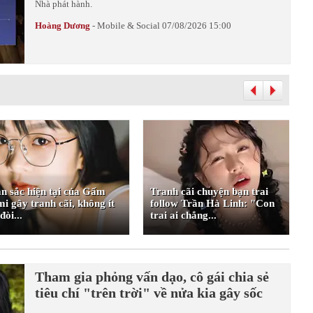
Nhà phát hành.
Hoàng Dương
-
Mobile & Social
07/08/2026 15:00
của Gấm
Tranh cãi chuyện bạn trai
Hot girl show 
 không ít
follow Trần Hà Linh: "Con
khi nhập vai N
trai ai chẳng...
"visual"...
Tham gia phỏng vấn dạo, cô gái chia sẻ
tiêu chí "trên trời" về nửa kia gây sốc