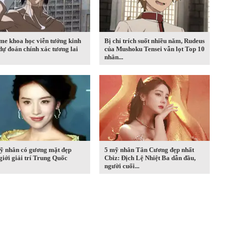
me khoa học viễn tưởng kinh
Bị chỉ trích suốt nhiều năm, Rudeus
dự đoán chính xác tương lai
của Mushoku Tensei vẫn lọt Top 10
nhân...
ỹ nhân có gương mặt đẹp
5 mỹ nhân Tân Cương đẹp nhất
giới giải trí Trung Quốc
Cbiz: Địch Lệ Nhiệt Ba dẫn đầu,
người cuối...