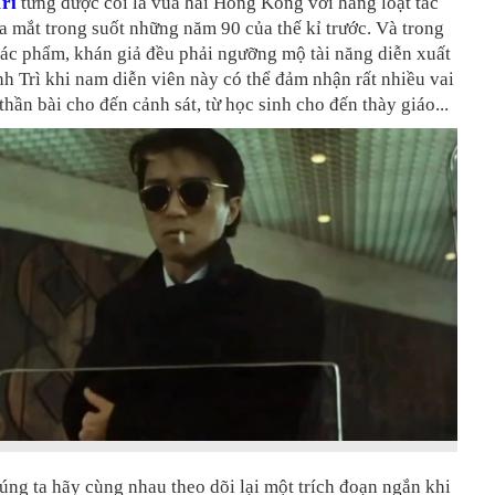
rì
từng được coi là vua hài Hong Kong với hàng loạt tác
 mắt trong suốt những năm 90 của thế kỉ trước. Và trong
tác phẩm, khán giả đều phải ngưỡng mộ tài năng diễn xuất
h Trì khi nam diễn viên này có thể đảm nhận rất nhiều vai
 thần bài cho đến cảnh sát, từ học sinh cho đến thày giáo...
ng ta hãy cùng nhau theo dõi lại một trích đoạn ngắn khi