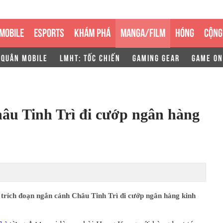
MOBILE
ESPORTS
KHÁM PHÁ
MANGA/FILM
HÓNG
CỘNG
 QUÂN MOBILE
LMHT: TỐC CHIẾN
GAMING GEAR
GAME ON
âu Tinh Trì đi cướp ngân hàng
 trích đoạn ngắn cảnh Châu Tinh Trì đi cướp ngân hàng kinh
.