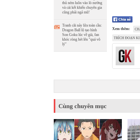
thủ ném luôn vào lò nướng
và cái kết khiến chuyên gia
cũng phải ngả mũ!
Tranh cãi nảy lửa toàn cầu:
Xem thêm:
CH
Dragon Ball lộ tạo hình
Son Goku lúc về già, fan
TRÍCH ĐOẠN KI
khóc ròng hét lên "quá vô
lý"
Cùng chuyên mục