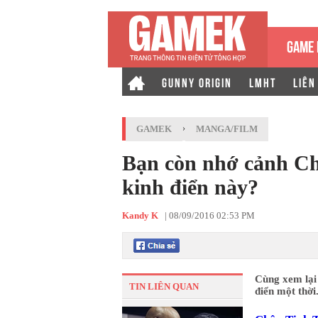
GAME 
GUNNY ORIGIN
LMHT
LIÊN
GAMEK
›
MANGA/FILM
Bạn còn nhớ cảnh Ch
kinh điển này?
Kandy K
|
08/09/2016 02:53 PM
Cùng xem lại
TIN LIÊN QUAN
điển một thời