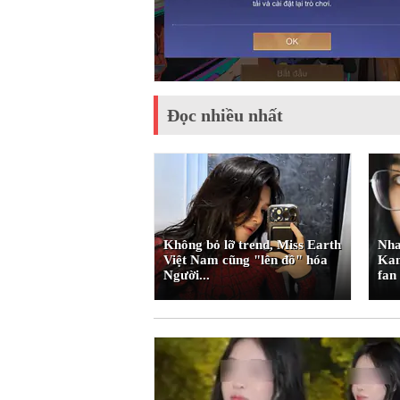
Đọc nhiều nhất
Không bỏ lỡ trend, Miss Earth
Nhan sắc hiện tại 
Việt Nam cũng "lên đồ" hóa
Kami gây tranh cãi,
Người...
fan đòi...