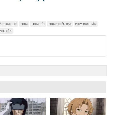
ÂU TINH TRÌ
PHIM
PHIM HÀI
PHIM CHIẾU RẠP
PHIM BOM TẤN
NH ĐIỂN