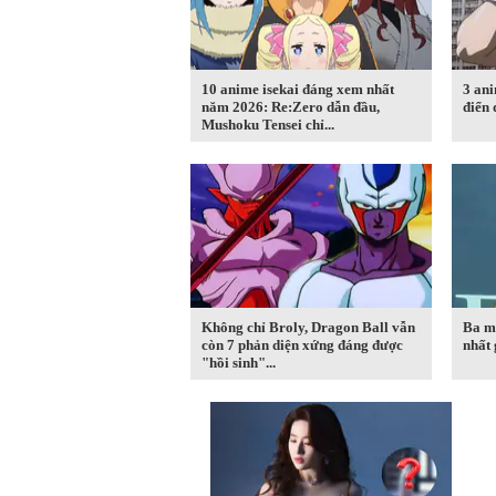
10 anime isekai đáng xem nhất
3 ani
năm 2026: Re:Zero dẫn đầu,
điển 
Mushoku Tensei chỉ...
Không chỉ Broly, Dragon Ball vẫn
Ba m
còn 7 phản diện xứng đáng được
nhất 
"hồi sinh"...