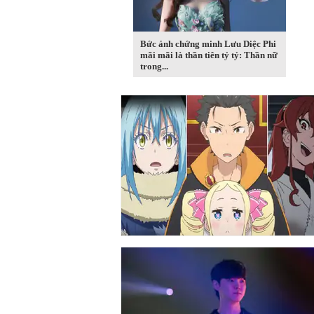
Bức ảnh chứng minh Lưu Diệc Phi
mãi mãi là thần tiên tỷ tỷ: Thần nữ
trong...