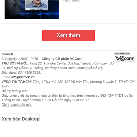
7 năm trước
Xem thêm
GameK
© Copyright 2007 - 2026 –
Công ty Cổ phần VCCorp
TRỤ SỞ HÀ NỘI:
Tầng 22, Tòa nhà Center Building, Hapulico Complex, Số
01, phố Nguyễn Huy Tưởng, phường Thanh Xuân, thành phố Hà Nội.
Điện thoại: 024 7309 5555.
Email:
info@gamek.vn
VPĐD TẠI TP.HCM:
Tầng 4 Tòa nhà 123, 127 Võ Văn Tần, phường 6, quận 3, TP. Hồ Chí
Minh
Hỗ trợ quảng cáo:
Giấy phép thiết lập trang thông tin điện tử tổng hợp trên internet số 3634/GP-TTĐT do Sở
Thông tin và Truyền thông TP Hà Nội cấp ngày 06/09/2017
Chính sách bảo mật
Xem bản Desktop