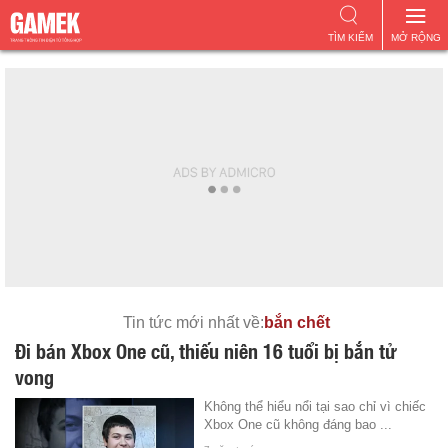
TÌM KIẾM
MỞ RỘNG
Tin tức mới nhất về:
bắn chết
Đi bán Xbox One cũ, thiếu niên 16 tuổi bị bắn tử
vong
Không thể hiểu nổi tại sao chỉ vì chiếc
Xbox One cũ không đáng bao ...