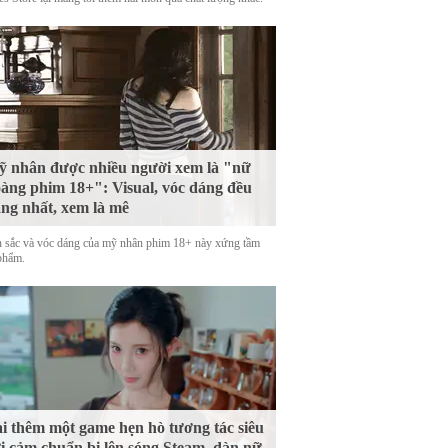
 nhân được nhiều người xem là "nữ
àng phim 18+": Visual, vóc dáng đều
ng nhất, xem là mê
 sắc và vóc dáng của mỹ nhân phim 18+ này xứng tầm
phẩm.
i thêm một game hẹn hò tương tác siêu
i cảm chuẩn bị lên sóng Steam, dàn nữ