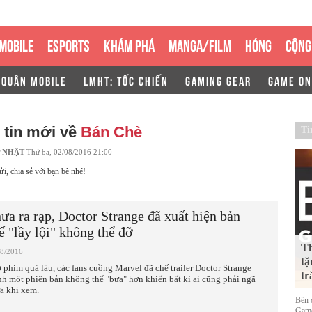
MOBILE
ESPORTS
KHÁM PHÁ
MANGA/FILM
HÓNG
CỘNG
 QUÂN MOBILE
LMHT: TỐC CHIẾN
GAMING GEAR
GAME ON
 tin mới về
Bán Chè
Ti
 NHẬT
Thứ ba, 02/08/2016 21:00
ửi, chia sẻ với bạn bè nhé!
ưa ra rạp, Doctor Strange đã xuất hiện bản
ế "lầy lội" không thể đỡ
Th
08/2016
tặ
 phim quá lâu, các fans cuồng Marvel đã chế trailer Doctor Strange
tr
nh một phiên bản không thể "bựa" hơn khiến bất kì ai cũng phải ngã
a khi xem.
Bên 
Game