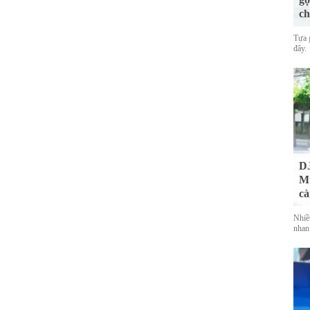
ch
Tựa 
đây.
DJ
Mu
cà
Nhiề
nhan