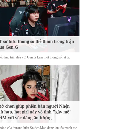
 sở hữu thông số thê thảm trong trận
ua Gen.G
ết thúc trận đấu với Gen.G kèm một thông số rất tệ.
ờ chọn giúp phiên bản người Nhện
ù hợp, hot girl này vô tình "gây mê"
M với vóc dáng ấn tượng
nóng của thương hiệu Spider-Man đang lan tỏa mạnh mẽ