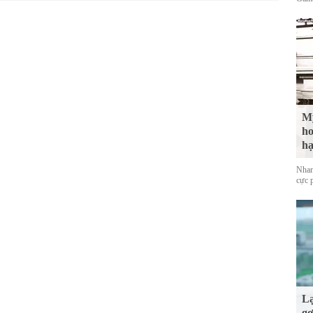
Mỹ
ho
hạ
Nhan
cực 
Lạ
gợ