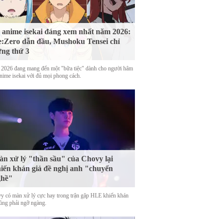
 anime isekai đáng xem nhất năm 2026:
:Zero dẫn đầu, Mushoku Tensei chỉ
ng thứ 3
2026 đang mang đến một "bữa tiệc" dành cho người hâm
nime isekai với đủ mọi phong cách.
n xử lý "thần sầu" của Chovy lại
iến khán giả đề nghị anh "chuyển
ghề"
y có màn xử lý cực hay trong trận gặp HLE khiến khán
cũng phải ngỡ ngàng.