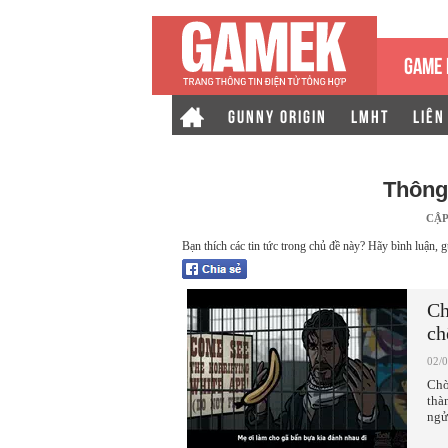
GAME 
GUNNY ORIGIN
LMHT
LIÊN
Thông
CẬP
Bạn thích các tin tức trong chủ đề này? Hãy bình luận, g
Ch
ch
02/
Chờ
thà
ngử