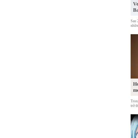
Ve
Ba
Sau 
những
Ho
m
Tron
trở t