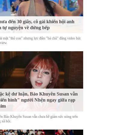
ưa đến 30 giây, cô gái khiến hội anh
 tự nguyện về đứng bếp
ái mặt "thỏ con" nhưng lực đấm "bá chủ" đăng video hút
 view.
c kệ dư luận, Bảo Khuyên Susan vẫn
iến hình" người Nhện ngay giữa rạp
him
tên Bảo Khuyên Susan vẫn chưa hề giảm sức nóng trên
 xã hội.