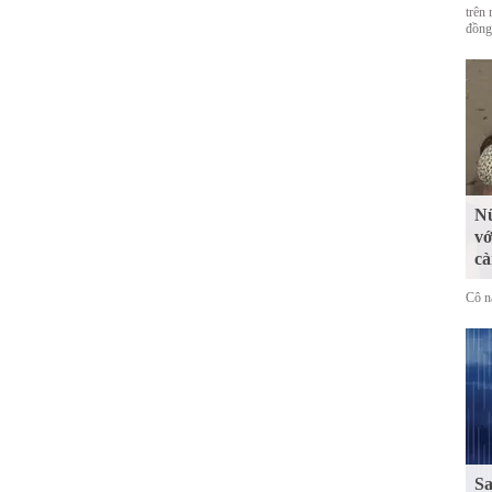
trên 
đồng
Nữ
vớ
cà
Cô n
Sa