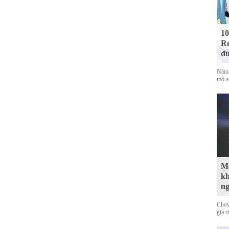
10
Re
đứ
Năm 
mộ a
Mà
kh
n
Chov
giả 