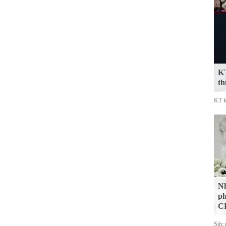
KT
th
KT k
Nh
ph
CĐ
Sức 