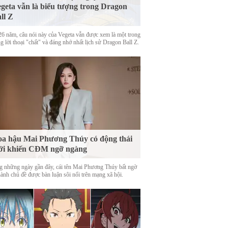
geta vẫn là biểu tượng trong Dragon
ll Z
26 năm, câu nói này của Vegeta vẫn được xem là một trong
 lời thoại "chất" và đáng nhớ nhất lịch sử Dragon Ball Z.
a hậu Mai Phương Thúy có động thái
ới khiến CĐM ngỡ ngàng
g những ngày gần đây, cái tên Mai Phương Thúy bất ngờ
hành chủ đề được bàn luận sôi nổi trên mạng xã hội.