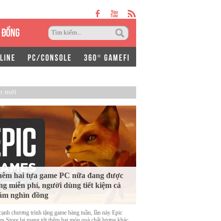
 ĐỒNG
LINE
PC/CONSOLE
360° GAMEFI
n mới
êm hai tựa game PC nữa đang được
ng miễn phí, người dùng tiết kiệm cả
ăm nghìn đồng
cạnh chương trình tặng game hàng tuần, lần này Epic
s Store lại mang tới thêm hai món quà chất lượng khác.