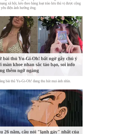
mạng xã hội, kéo theo hàng loạt trào lưu thú vị được cộng
 yêu điện ảnh hưởng ứng.
 bài thủ Yu-Gi-Oh! bất ngờ gây chú ý
i màn khoe nhan sắc táo bạo, soi info
ng thêm ngỡ ngàng
àng bài thủ Yu-Gi-Oh! đang thu hút mọi ánh nhìn.
u 26 năm, câu nói "lạnh gáy" nhất của