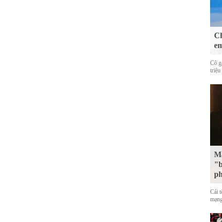
Ch
em
Cô g
triệu
Mặ
"b
p
Cái 
mạng