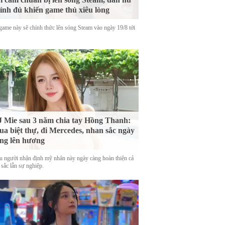
ính đủ khiến game thủ xiêu lòng
game này sẽ chính thức lên sóng Steam vào ngày 19/8 tới
 Mie sau 3 năm chia tay Hồng Thanh:
a biệt thự, đi Mercedes, nhan sắc ngày
ng lên hương
u người nhận định mỹ nhân này ngày càng hoàn thiện cả
 sắc lẫn sự nghiệp.