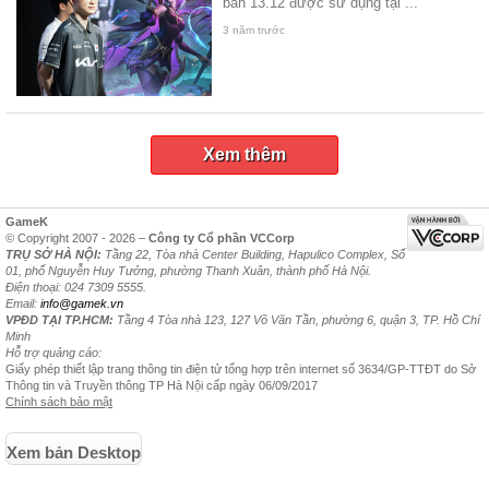
bản 13.12 được sử dụng tại ...
3 năm trước
Xem thêm
GameK
© Copyright 2007 - 2026 –
Công ty Cổ phần VCCorp
TRỤ SỞ HÀ NỘI:
Tầng 22, Tòa nhà Center Building, Hapulico Complex, Số
01, phố Nguyễn Huy Tưởng, phường Thanh Xuân, thành phố Hà Nội.
Điện thoại: 024 7309 5555.
Email:
info@gamek.vn
VPĐD TẠI TP.HCM:
Tầng 4 Tòa nhà 123, 127 Võ Văn Tần, phường 6, quận 3, TP. Hồ Chí
Minh
Hỗ trợ quảng cáo:
Giấy phép thiết lập trang thông tin điện tử tổng hợp trên internet số 3634/GP-TTĐT do Sở
Thông tin và Truyền thông TP Hà Nội cấp ngày 06/09/2017
Chính sách bảo mật
Xem bản Desktop