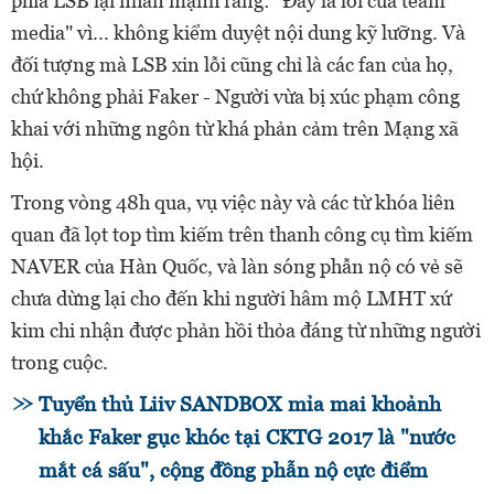
phía LSB lại nhấn mạnh rằng: "Đây là lỗi của team
media" vì... không kiểm duyệt nội dung kỹ lưỡng. Và
đối tượng mà LSB xin lỗi cũng chỉ là các fan của họ,
chứ không phải Faker - Người vừa bị xúc phạm công
khai với những ngôn từ khá phản cảm trên Mạng xã
hội.
Trong vòng 48h qua, vụ việc này và các từ khóa liên
quan đã lọt top tìm kiếm trên thanh công cụ tìm kiếm
NAVER của Hàn Quốc, và làn sóng phẫn nộ có vẻ sẽ
chưa dừng lại cho đến khi người hâm mộ LMHT xứ
kim chi nhận được phản hồi thỏa đáng từ những người
trong cuộc.
Tuyển thủ Liiv SANDBOX mỉa mai khoảnh
khắc Faker gục khóc tại CKTG 2017 là "nước
mắt cá sấu", cộng đồng phẫn nộ cực điểm