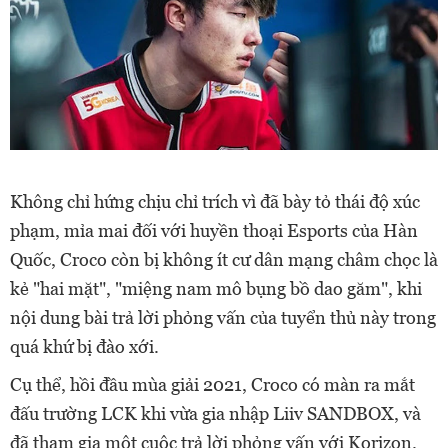
Không chỉ hứng chịu chỉ trích vì đã bày tỏ thái độ xúc
phạm, mỉa mai đối với huyền thoại Esports của Hàn
Quốc, Croco còn bị không ít cư dân mạng châm chọc là
kẻ "hai mặt", "miệng nam mô bụng bồ dao găm", khi
nội dung bài trả lời phỏng vấn của tuyển thủ này trong
quá khứ bị đào xới.
Cụ thể, hồi đầu mùa giải 2021, Croco có màn ra mắt
đấu trường LCK khi vừa gia nhập Liiv SANDBOX, và
đã tham gia một cuộc trả lời phỏng vấn với Korizon.