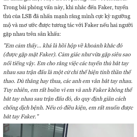
Trong bài phỏng vấn này, khi nhắc đến Faker, tuyển
thủ của LSB đã nhấn mạnh rằng mình cực kỳ ngưỡng
mộ và mơ ước được tương tác với Faker nếu hai người
gặp nhau trên sân khấu:
"Em cảm thấy... khá là hồi hộp về khoảnh khắc đó
(được gặp mặt Faker). Cảm giác như vừa gặp siêu sao
nổi tiếng vậy. Em cho rằng việc các tuyển thủ bắt tay
nhau sau trận đấu là một cử chỉ thể hiện tinh thần thể
thao. Dù thắng hay thua, các anh em vẫn bắt tay nhau.
Tuy nhiên, em rất buồn vì em và anh Faker không thể
bắt tay nhau sau trận đấu đó, do quy định giãn cách
chống dịch bệnh. Nếu có điều kiện, em rất muốn được
bắt tay Faker."