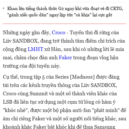
Khan lên tiếng thách thức G2 ngay khi vừa đoạt vé đi CKTG,
"gánh xiếc quốc dân" ngay lập tức "cà khịa" lại cực gắt
Những ngày gần đây,
Croco
- Tuyển thủ đi rừng của
Liiv SANDBOX, đang trở thành tâm điểm chỉ trích của
cộng đồng
LMHT
xứ Hàn, sau khi có những lời lẽ mỉa
mai, châm chọc đàn anh
Faker
trong đoạn vlog hậu
trường của đội tuyển này.
Cụ thể, trong tập 5 của Series [Madness] được đăng
tải trên các kênh truyền thông của Liiv SANDBOX,
Croco cùng Summit và một số thành viên khác của
LSB đã liên tục sử dụng một cụm từ lóng có hàm ý
"khóc nhè", được một bộ phận anti-fan "phát minh" để
ám chỉ riêng Faker và một số người nổi tiếng khác, sau
khoảnh khắc Faker bật khóc khi để thua Samsung