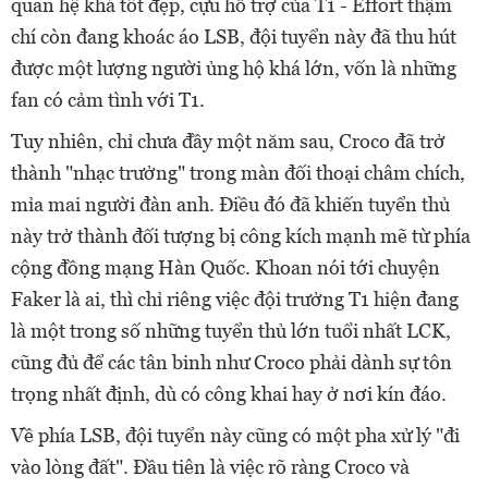
quan hệ khá tốt đẹp, cựu hỗ trợ của T1 - Effort thậm
chí còn đang khoác áo LSB, đội tuyển này đã thu hút
được một lượng người ủng hộ khá lớn, vốn là những
fan có cảm tình với T1.
Tuy nhiên, chỉ chưa đầy một năm sau, Croco đã trở
thành "nhạc trưởng" trong màn đối thoại châm chích,
mỉa mai người đàn anh. Điều đó đã khiến tuyển thủ
này trở thành đối tượng bị công kích mạnh mẽ từ phía
cộng đồng mạng Hàn Quốc. Khoan nói tới chuyện
Faker là ai, thì chỉ riêng việc đội trưởng T1 hiện đang
là một trong số những tuyển thủ lớn tuổi nhất LCK,
cũng đủ để các tân binh như Croco phải dành sự tôn
trọng nhất định, dù có công khai hay ở nơi kín đáo.
Về phía LSB, đội tuyển này cũng có một pha xử lý "đi
vào lòng đất". Đầu tiên là việc rõ ràng Croco và