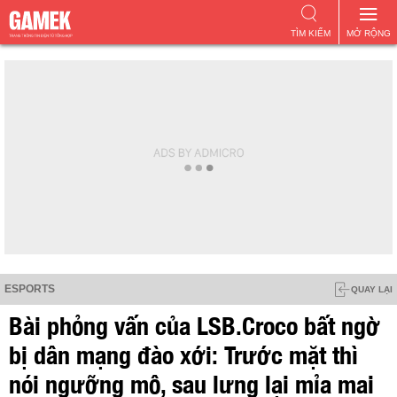
TÌM KIẾM
MỞ RỘNG
ESPORTS
QUAY LẠI
Bài phỏng vấn của LSB.Croco bất ngờ
bị dân mạng đào xới: Trước mặt thì
nói ngưỡng mộ, sau lưng lại mỉa mai