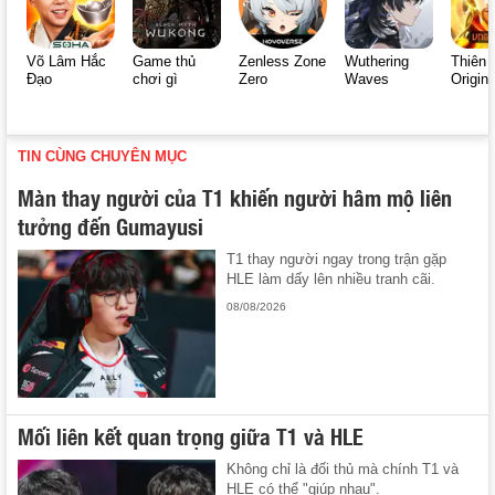
Võ Lâm Hắc
Game thủ
Zenless Zone
Wuthering
Thiên 
Đạo
chơi gì
Zero
Waves
Origin
TIN CÙNG CHUYÊN MỤC
Màn thay người của T1 khiến người hâm mộ liên
tưởng đến Gumayusi
T1 thay người ngay trong trận gặp
HLE làm dấy lên nhiều tranh cãi.
08/08/2026
Mối liên kết quan trọng giữa T1 và HLE
Không chỉ là đối thủ mà chính T1 và
HLE có thể "giúp nhau".