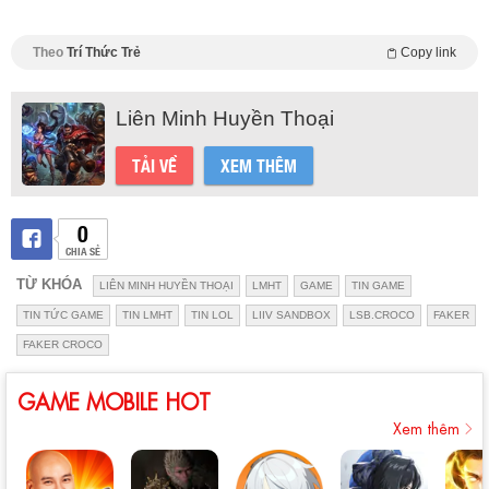
Theo
Trí Thức Trẻ
Copy link
Liên Minh Huyền Thoại
TẢI VỀ
XEM THÊM
0
CHIA SẺ
TỪ KHÓA
LIÊN MINH HUYỀN THOẠI
LMHT
GAME
TIN GAME
TIN TỨC GAME
TIN LMHT
TIN LOL
LIIV SANDBOX
LSB.CROCO
FAKER
FAKER CROCO
GAME MOBILE HOT
Xem thêm