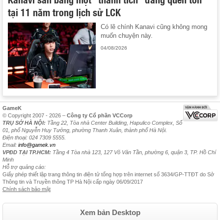
tại 11 năm trong lịch sử LCK
Có lẽ chính Kanavi cũng không mong
muốn chuyện này.
04/08/2026
GameK
© Copyright 2007 - 2026 –
Công ty Cổ phần VCCorp
TRỤ SỞ HÀ NỘI:
Tầng 22, Tòa nhà Center Building, Hapulico Complex, Số
01, phố Nguyễn Huy Tưởng, phường Thanh Xuân, thành phố Hà Nội.
Điện thoại: 024 7309 5555.
Email:
info@gamek.vn
VPĐD TẠI TP.HCM:
Tầng 4 Tòa nhà 123, 127 Võ Văn Tần, phường 6, quận 3, TP. Hồ Chí
Minh
Hỗ trợ quảng cáo:
Giấy phép thiết lập trang thông tin điện tử tổng hợp trên internet số 3634/GP-TTĐT do Sở
Thông tin và Truyền thông TP Hà Nội cấp ngày 06/09/2017
Chính sách bảo mật
Xem bản Desktop