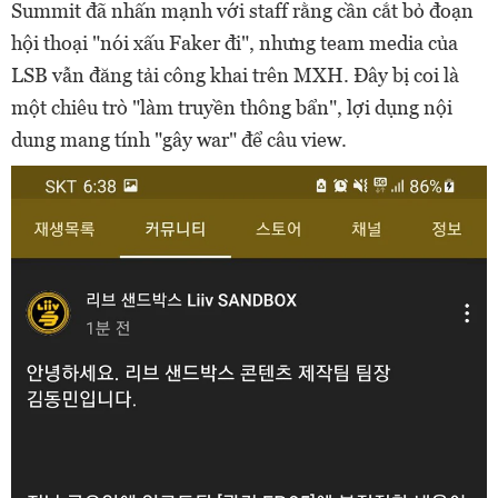
Summit đã nhấn mạnh với staff rằng cần cắt bỏ đoạn
hội thoại "nói xấu Faker đi", nhưng team media của
LSB vẫn đăng tải công khai trên MXH. Đây bị coi là
một chiêu trò "làm truyền thông bẩn", lợi dụng nội
dung mang tính "gây war" để câu view.