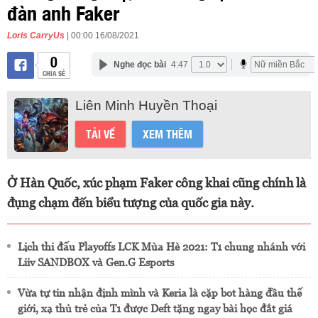
đàn anh Faker
Loris CarryUs
| 00:00 16/08/2021
0
Nghe đọc bài
4:47
CHIA SẺ
Liên Minh Huyền Thoại
TẢI VỀ
XEM THÊM
Ở Hàn Quốc, xúc phạm Faker công khai cũng chính là
đụng chạm đến biểu tượng của quốc gia này.
Lịch thi đấu Playoffs LCK Mùa Hè 2021: T1 chung nhánh với
Liiv SANDBOX và Gen.G Esports
Vừa tự tin nhận định mình và Keria là cặp bot hàng đầu thế
giới, xạ thủ trẻ của T1 được Deft tặng ngay bài học đắt giá