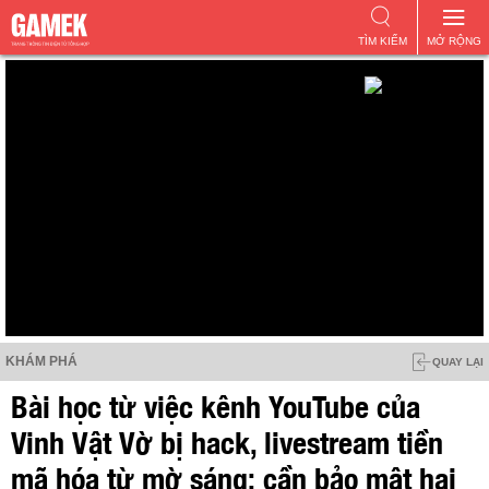
TÌM KIẾM
MỞ RỘNG
KHÁM PHÁ
QUAY LẠI
Bài học từ việc kênh YouTube của
Vinh Vật Vờ bị hack, livestream tiền
mã hóa từ mờ sáng: cần bảo mật hai