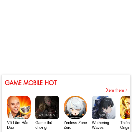
GAME MOBILE HOT
Xem thêm
Võ Lâm Hắc
Game thủ
Zenless Zone
Wuthering
Thiên 
Đạo
chơi gì
Zero
Waves
Origin