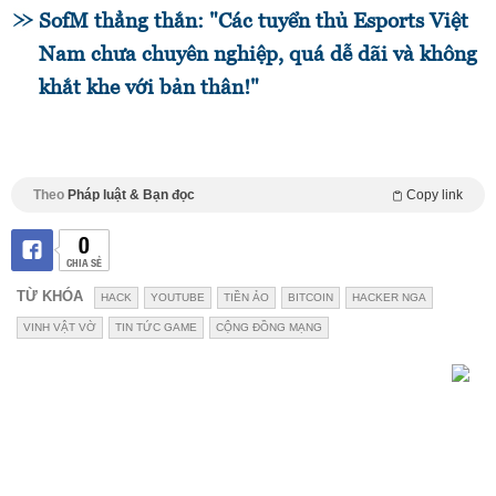
SofM thẳng thắn: "Các tuyển thủ Esports Việt
Nam chưa chuyên nghiệp, quá dễ dãi và không
khắt khe với bản thân!"
Theo
Pháp luật & Bạn đọc
Copy link
0
CHIA SẺ
TỪ KHÓA
HACK
YOUTUBE
TIỀN ẢO
BITCOIN
HACKER NGA
VINH VẬT VỜ
TIN TỨC GAME
CỘNG ĐỒNG MẠNG