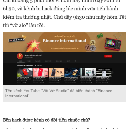
Chỉ khoảng 5 phút thôi vì hôm nay mình dậy sớm từ
6h30, và kênh bị hack đúng lúc mình vừa tiến hành
kiểm tra thường nhật. Chứ dậy 9h30 như mấy hôm Tết
thì “vỡ alo” lâu rồi.
Tên kênh YouTube "Vật Vờ Studio" đã biến thành "Binance
International".
Bên hack được kênh có đòi tiền chuộc chứ?