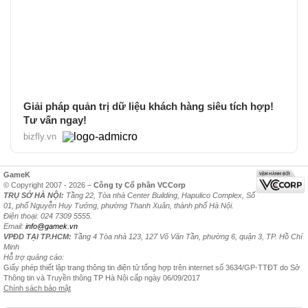
Giải pháp quản trị dữ liệu khách hàng siêu tích hợp!
Tư vấn ngay!
bizfly.vn
GameK
© Copyright 2007 - 2026 –
Công ty Cổ phần VCCorp
TRỤ SỞ HÀ NỘI:
Tầng 22, Tòa nhà Center Building, Hapulico Complex, Số
01, phố Nguyễn Huy Tưởng, phường Thanh Xuân, thành phố Hà Nội.
Điện thoại: 024 7309 5555.
Email:
info@gamek.vn
VPĐD TẠI TP.HCM:
Tầng 4 Tòa nhà 123, 127 Võ Văn Tần, phường 6, quận 3, TP. Hồ Chí
Minh
Hỗ trợ quảng cáo:
Giấy phép thiết lập trang thông tin điện tử tổng hợp trên internet số 3634/GP-TTĐT do Sở
Thông tin và Truyền thông TP Hà Nội cấp ngày 06/09/2017
Chính sách bảo mật