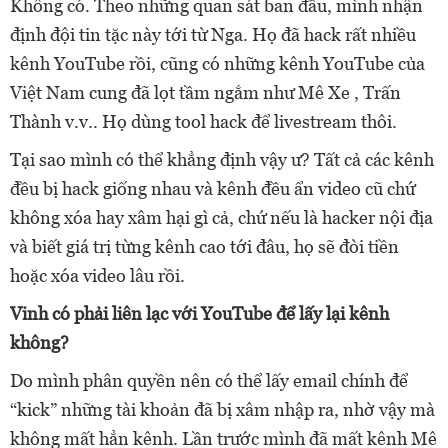
Không có. Theo những quan sát ban đầu, mình nhận
định đội tin tặc này tới từ Nga. Họ đã hack rất nhiều
kênh YouTube rồi, cũng có những kênh YouTube của
Việt Nam cung đã lọt tầm ngắm như Mê Xe , Trấn
Thành v.v.. Họ dùng tool hack để livestream thôi.
Tại sao mình có thể khẳng định vậy ư? Tất cả các kênh
đều bị hack giống nhau và kênh đều ẩn video cũ chứ
không xóa hay xâm hại gì cả, chứ nếu là hacker nội địa
và biết giá trị từng kênh cao tới đâu, họ sẽ đòi tiền
hoặc xóa video lâu rồi.
Vinh có phải liên lạc với YouTube để lấy lại kênh
không?
Do mình phân quyền nên có thể lấy email chính để
“kick” những tài khoản đã bị xâm nhập ra, nhờ vậy mà
không mất hẳn kênh. Lần trước mình đã mất kênh Mê