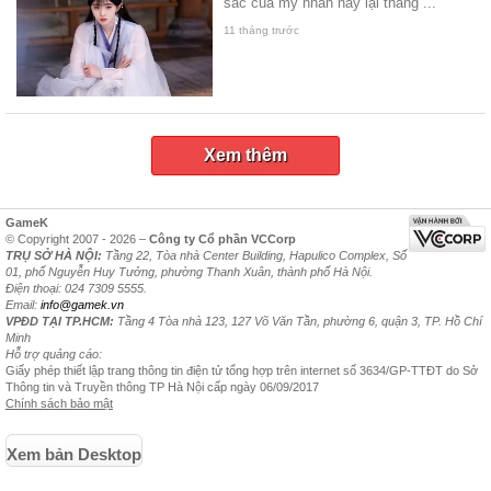
sắc của mỹ nhân này lại thăng ...
11 tháng trước
Xem thêm
GameK
© Copyright 2007 - 2026 –
Công ty Cổ phần VCCorp
TRỤ SỞ HÀ NỘI:
Tầng 22, Tòa nhà Center Building, Hapulico Complex, Số
01, phố Nguyễn Huy Tưởng, phường Thanh Xuân, thành phố Hà Nội.
Điện thoại: 024 7309 5555.
Email:
info@gamek.vn
VPĐD TẠI TP.HCM:
Tầng 4 Tòa nhà 123, 127 Võ Văn Tần, phường 6, quận 3, TP. Hồ Chí
Minh
Hỗ trợ quảng cáo:
Giấy phép thiết lập trang thông tin điện tử tổng hợp trên internet số 3634/GP-TTĐT do Sở
Thông tin và Truyền thông TP Hà Nội cấp ngày 06/09/2017
Chính sách bảo mật
Xem bản Desktop