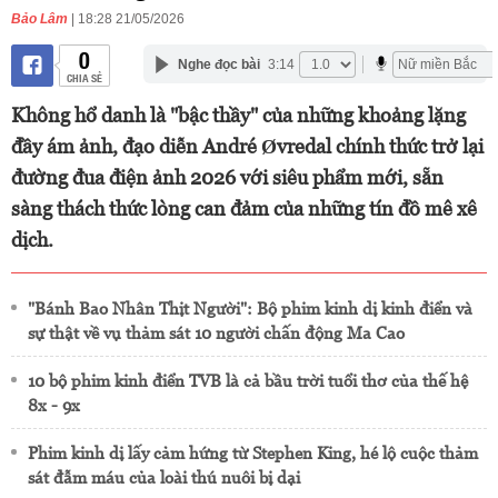
Bảo Lâm
| 18:28 21/05/2026
0
Nghe đọc bài
3:14
CHIA SẺ
Không hổ danh là "bậc thầy" của những khoảng lặng
đầy ám ảnh, đạo diễn André Øvredal chính thức trở lại
đường đua điện ảnh 2026 với siêu phẩm mới, sẵn
sàng thách thức lòng can đảm của những tín đồ mê xê
dịch.
"Bánh Bao Nhân Thịt Người": Bộ phim kinh dị kinh điển và
sự thật về vụ thảm sát 10 người chấn động Ma Cao
10 bộ phim kinh điển TVB là cả bầu trời tuổi thơ của thế hệ
8x - 9x
Phim kinh dị lấy cảm hứng từ Stephen King, hé lộ cuộc thảm
sát đẫm máu của loài thú nuôi bị dại