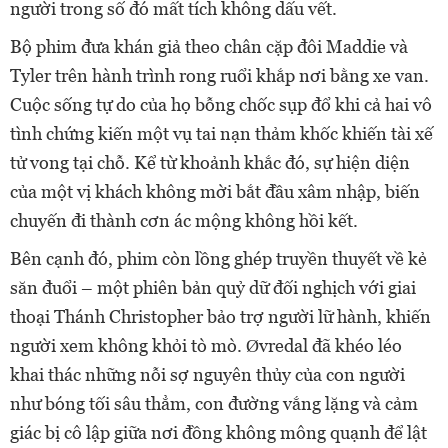
người trong số đó mất tích không dấu vết.
Bộ phim đưa khán giả theo chân cặp đôi Maddie và
Tyler trên hành trình rong ruổi khắp nơi bằng xe van.
Cuộc sống tự do của họ bỗng chốc sụp đổ khi cả hai vô
tình chứng kiến một vụ tai nạn thảm khốc khiến tài xế
tử vong tại chỗ. Kể từ khoảnh khắc đó, sự hiện diện
của một vị khách không mời bắt đầu xâm nhập, biến
chuyến đi thành cơn ác mộng không hồi kết.
Bên cạnh đó, phim còn lồng ghép truyền thuyết về kẻ
săn đuổi – một phiên bản quỷ dữ đối nghịch với giai
thoại Thánh Christopher bảo trợ người lữ hành, khiến
người xem không khỏi tò mò. Øvredal đã khéo léo
khai thác những nỗi sợ nguyên thủy của con người
như bóng tối sâu thẳm, con đường vắng lặng và cảm
giác bị cô lập giữa nơi đồng không mông quạnh để lật