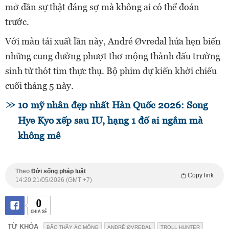
mở dần sự thật đáng sợ mà không ai có thể đoán
trước.
Với màn tái xuất lần này, André Øvredal hứa hẹn biến
những cung đường phượt thơ mộng thành đấu trường
sinh tử thót tim thực thụ. Bộ phim dự kiến khởi chiếu
cuối tháng 5 này.
10 mỹ nhân đẹp nhất Hàn Quốc 2026: Song
Hye Kyo xếp sau IU, hạng 1 đố ai ngắm mà
không mê
Theo
Đời sống pháp luật
Copy link
14:20 21/05/2026 (GMT +7)
0
CHIA SẺ
TỪ KHÓA
BẬC THẦY ÁC MỘNG
ANDRÉ ØVREDAL
TROLL HUNTER