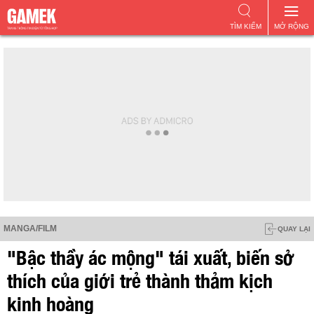
TÌM KIẾM
MỞ RỘNG
MANGA/FILM
QUAY LẠI
"Bậc thầy ác mộng" tái xuất, biến sở
thích của giới trẻ thành thảm kịch
kinh hoàng