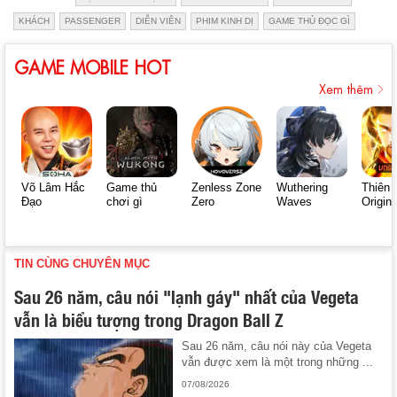
KHÁCH
PASSENGER
DIỄN VIÊN
PHIM KINH DỊ
GAME THỦ ĐỌC GÌ
GAME MOBILE HOT
Xem thêm
Võ Lâm Hắc
Game thủ
Zenless Zone
Wuthering
Thiên 
Đạo
chơi gì
Zero
Waves
Origin
TIN CÙNG CHUYÊN MỤC
Sau 26 năm, câu nói "lạnh gáy" nhất của Vegeta
vẫn là biểu tượng trong Dragon Ball Z
Sau 26 năm, câu nói này của Vegeta
vẫn được xem là một trong những ...
07/08/2026