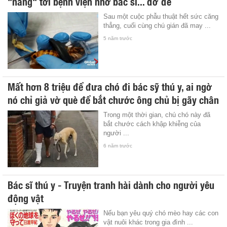
"nàng" tới bệnh viện nhờ bác sĩ... đỡ đẻ
Sau một cuộc phẫu thuật hết sức căng
thẳng, cuối cùng chú gián đã may ...
5 năm trước
Mất hơn 8 triệu để đưa chó đi bác sỹ thú y, ai ngờ
nó chỉ giả vờ què để bắt chước ông chủ bị gãy chân
Trong một thời gian, chú chó này đã
bắt chước cách khập khiễng của
người ...
6 năm trước
Bác sĩ thú y - Truyện tranh hài dành cho người yêu
động vật
Nếu bạn yêu quý chó mèo hay các con
vật nuôi khác trong gia đình ...