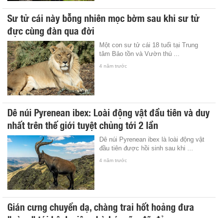
Sư tử cái này bỗng nhiên mọc bờm sau khi sư tử
đực cùng đàn qua đời
Một con sư tử cái 18 tuổi tại Trung
tâm Bảo tồn và Vườn thú ...
4 năm trước
Dê núi Pyrenean ibex: Loài động vật đầu tiên và duy
nhất trên thế giới tuyệt chủng tới 2 lần
Dê núi Pyrenean ibex là loài động vật
đầu tiên được hồi sinh sau khi ...
4 năm trước
Gián cưng chuyển dạ, chàng trai hốt hoảng đưa