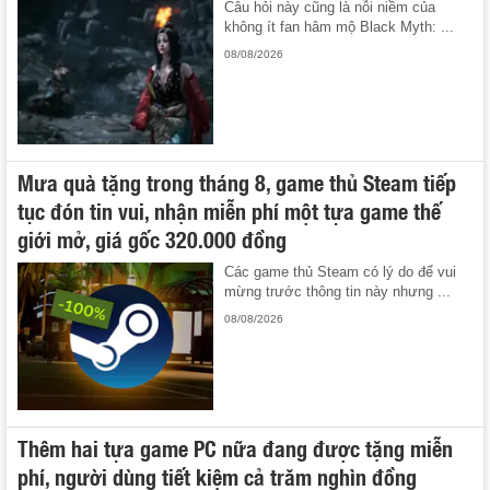
Câu hỏi này cũng là nỗi niềm của
không ít fan hâm mộ Black Myth: ...
08/08/2026
Mưa quà tặng trong tháng 8, game thủ Steam tiếp
tục đón tin vui, nhận miễn phí một tựa game thế
giới mở, giá gốc 320.000 đồng
Các game thủ Steam có lý do để vui
mừng trước thông tin này nhưng ...
08/08/2026
Thêm hai tựa game PC nữa đang được tặng miễn
phí, người dùng tiết kiệm cả trăm nghìn đồng