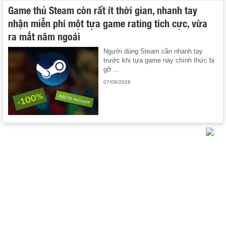
Game thủ Steam còn rất ít thời gian, nhanh tay
nhận miễn phí một tựa game rating tích cực, vừa
ra mắt năm ngoái
Người dùng Steam cần nhanh tay
trước khi tựa game này chính thức bị
gỡ ...
07/08/2026