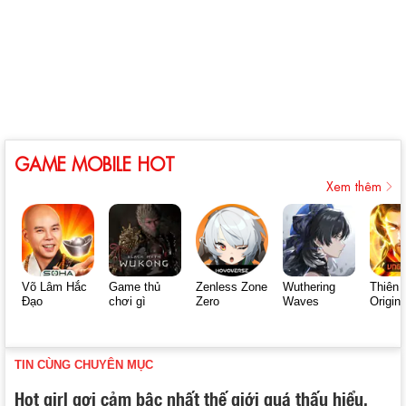
GAME MOBILE HOT
Xem thêm
Võ Lâm Hắc
Game thủ
Zenless Zone
Wuthering
Thiên 
Đạo
chơi gì
Zero
Waves
Origin
TIN CÙNG CHUYÊN MỤC
Hot girl gợi cảm bậc nhất thế giới quá thấu hiểu,