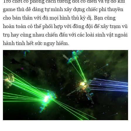
Trò chơi có phong cách tương đối cổ điển và tự do khi
game thủ dễ dàng tự mình xây dựng chiếc phi thuyền
cho bản thân với đủ mọi hình thù kỳ dị. Bạn cũng
hoàn toàn có thể phối hợp với đồng đội để xây trạm vũ
trụ hay cùng nhau chiến đấu với các loài sinh vật ngoài
hành tinh hết sức nguy hiểm.