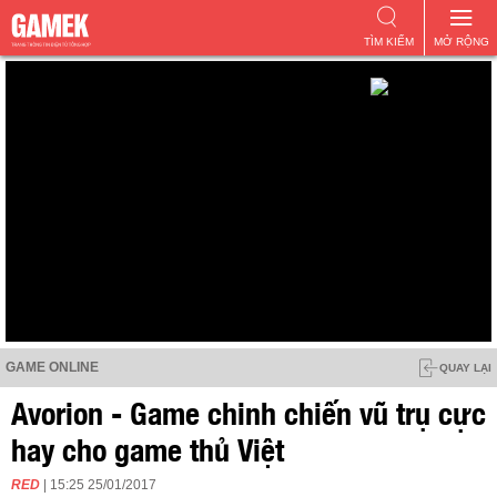
TÌM KIẾM
MỞ RỘNG
GAME ONLINE
QUAY LẠI
Avorion - Game chinh chiến vũ trụ cực
hay cho game thủ Việt
RED
| 15:25 25/01/2017