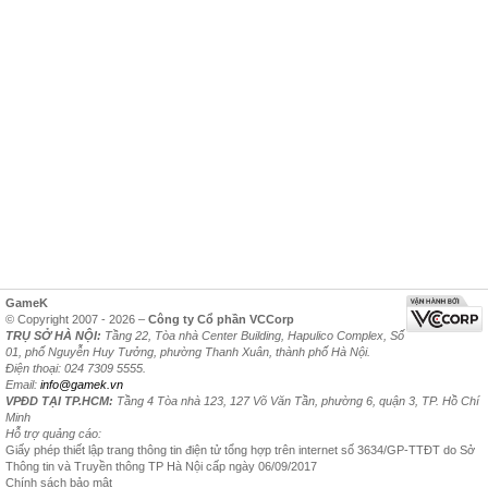
GameK
© Copyright 2007 - 2026 –
Công ty Cổ phần VCCorp
TRỤ SỞ HÀ NỘI:
Tầng 22, Tòa nhà Center Building, Hapulico Complex, Số
01, phố Nguyễn Huy Tưởng, phường Thanh Xuân, thành phố Hà Nội.
Điện thoại: 024 7309 5555.
Email:
info@gamek.vn
VPĐD TẠI TP.HCM:
Tầng 4 Tòa nhà 123, 127 Võ Văn Tần, phường 6, quận 3, TP. Hồ Chí
Minh
Hỗ trợ quảng cáo:
Giấy phép thiết lập trang thông tin điện tử tổng hợp trên internet số 3634/GP-TTĐT do Sở
Thông tin và Truyền thông TP Hà Nội cấp ngày 06/09/2017
Chính sách bảo mật