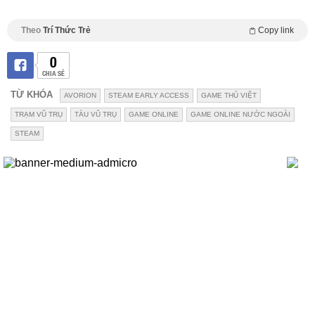
Theo
Trí Thức Trẻ
Copy link
0
CHIA SẺ
TỪ KHÓA
AVORION
STEAM EARLY ACCESS
GAME THỦ VIỆT
TRẠM VŨ TRỤ
TÀU VŨ TRỤ
GAME ONLINE
GAME ONLINE NƯỚC NGOÀI
STEAM