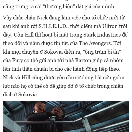
cũng trưng ra cái “thương hiệu” đắt giá của mình.
Vậy chắc chắn Nick đang làm việc cho tổ chức mới từ
sau khi anh rời S.H.I.E.L.D., thời điểm mà Ultron trỗi
dậy. Còn Hill thì hoạt bí mật trong Stark Industries để
theo dõi và nắm được tin tức của The Avengers. Tới
khi mọi chuyện ở Sokovia diễn ra, "ông trùm bí ẩn"
của Fury có thể gửi anh tới nhà Barton giúp cả nhóm
lên tinh thần chuẩn bị cho các hành động tiếp theo.
Nick và Hill cũng được yêu cầu sử dụng bất cứ nguồn
lực nào họ có thể có để giúp đỡ ở tổ chức trong chiến
dịch ở Sokovia.