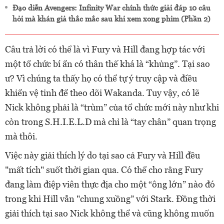
Đạo diễn Avengers: Infinity War chính thức giải đáp 10 câu
hỏi mà khán giả thắc mắc sau khi xem xong phim (Phần 2)
Câu trả lời có thể là vì Fury và Hill đang hợp tác với
một tổ chức bí ẩn có thân thế khá là “khủng”. Tại sao
ư? Vì chúng ta thấy họ có thể tự ý truy cập và điều
khiển vệ tinh để theo dõi Wakanda. Tuy vậy, có lẽ
Nick không phải là “trùm” của tổ chức mới này như khi
còn trong S.H.I.E.L.D mà chỉ là “tay chân” quan trọng
mà thôi.
Việc này giải thích lý do tại sao cả Fury và Hill đều
"mất tích" suốt thời gian qua. Có thể cho rằng Fury
đang làm điệp viên thực địa cho một “ông lớn” nào đó
trong khi Hill vẫn "chung xuồng” với Stark. Đồng thời
giải thích tại sao Nick không thể và cũng không muốn