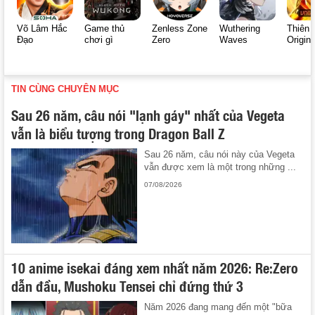
Võ Lâm Hắc
Game thủ
Zenless Zone
Wuthering
Thiên 
Đạo
chơi gì
Zero
Waves
Origin
TIN CÙNG CHUYÊN MỤC
Sau 26 năm, câu nói "lạnh gáy" nhất của Vegeta
vẫn là biểu tượng trong Dragon Ball Z
Sau 26 năm, câu nói này của Vegeta
vẫn được xem là một trong những ...
07/08/2026
10 anime isekai đáng xem nhất năm 2026: Re:Zero
dẫn đầu, Mushoku Tensei chỉ đứng thứ 3
Năm 2026 đang mang đến một "bữa