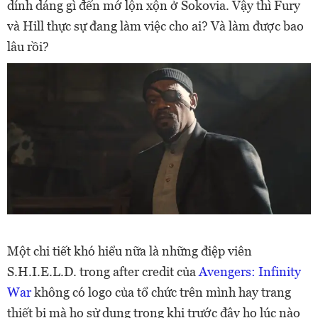
dính dáng gì đến mớ lộn xộn ở Sokovia. Vậy thì Fury
và Hill thực sự đang làm việc cho ai? Và làm được bao
lâu rồi?
Một chi tiết khó hiểu nữa là những điệp viên
S.H.I.E.L.D. trong after credit của
Avengers: Infinity
War
không có logo của tổ chức trên mình hay trang
thiết bị mà họ sử dụng trong khi trước đây họ lúc nào