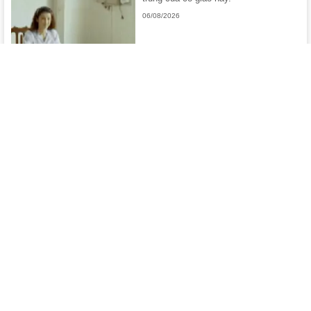
06/08/2026
Loạt ảnh phá hỏng hình tượng kiêu sa của Mai
Phương Thúy
Những hình ảnh gây sốc của Mai
Phương Thuý bất ngờ được chia sẻ
rầm ...
06/08/2026
GameK
© Copyright 2007 - 2026 –
Công ty Cổ phần VCCorp
TRỤ SỞ HÀ NỘI:
Tầng 22, Tòa nhà Center Building, Hapulico Complex, Số
01, phố Nguyễn Huy Tưởng, phường Thanh Xuân, thành phố Hà Nội.
Điện thoại: 024 7309 5555.
Email:
info@gamek.vn