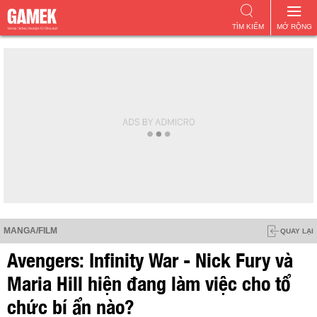
TÌM KIẾM
MỞ RỘNG
MANGA/FILM
QUAY LẠI
Avengers: Infinity War - Nick Fury và
Maria Hill hiện đang làm việc cho tổ
chức bí ẩn nào?