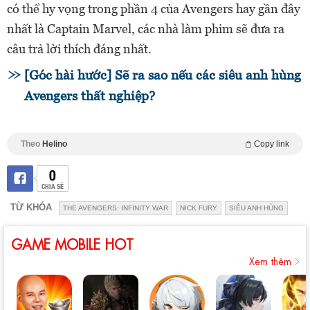
có thể hy vọng trong phần 4 của Avengers hay gần đây
nhất là Captain Marvel, các nhà làm phim sẽ đưa ra
câu trả lời thích đáng nhất.
[Góc hài hước] Sẽ ra sao nếu các siêu anh hùng
Avengers thất nghiệp?
Theo
Helino
Copy link
0
CHIA SẺ
TỪ KHÓA
THE AVENGERS: INFINITY WAR
NICK FURY
SIÊU ANH HÙNG
GAME MOBILE HOT
Xem thêm