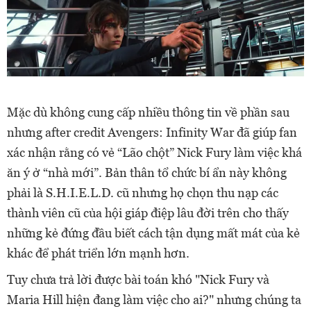
Mặc dù không cung cấp nhiều thông tin về phần sau
nhưng after credit Avengers: Infinity War đã giúp fan
xác nhận rằng có vẻ “Lão chột” Nick Fury làm việc khá
ăn ý ở “nhà mới”. Bản thân tổ chức bí ẩn này không
phải là S.H.I.E.L.D. cũ nhưng họ chọn thu nạp các
thành viên cũ của hội giáp điệp lâu đời trên cho thấy
những kẻ đứng đầu biết cách tận dụng mất mát của kẻ
khác để phát triển lớn mạnh hơn.
Tuy chưa trả lời được bài toán khó "Nick Fury và
Maria Hill hiện đang làm việc cho ai?" nhưng chúng ta