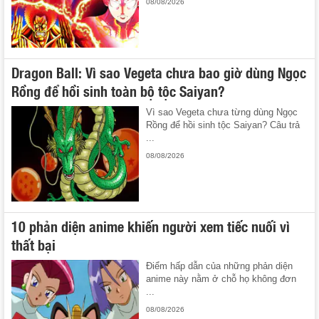
08/08/2026
Dragon Ball: Vì sao Vegeta chưa bao giờ dùng Ngọc
Rồng để hồi sinh toàn bộ tộc Saiyan?
Vì sao Vegeta chưa từng dùng Ngọc
Rồng để hồi sinh tộc Saiyan? Câu trả
...
08/08/2026
10 phản diện anime khiến người xem tiếc nuối vì
thất bại
Điểm hấp dẫn của những phản diện
anime này nằm ở chỗ họ không đơn
...
08/08/2026