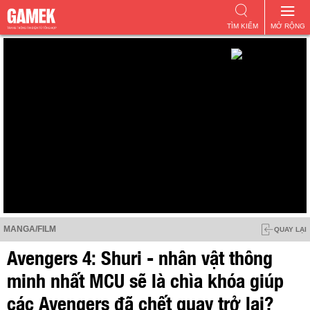
TÌM KIẾM
MỞ RỘNG
MANGA/FILM
QUAY LẠI
Avengers 4: Shuri - nhân vật thông
minh nhất MCU sẽ là chìa khóa giúp
các Avengers đã chết quay trở lại?