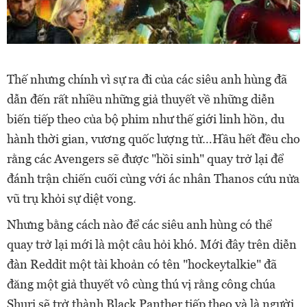
Thế nhưng chính vì sự ra đi của các siêu anh hùng đã
dẫn đến rất nhiều những giả thuyết về những diễn
biến tiếp theo của bộ phim như thế giới linh hồn, du
hành thời gian, vương quốc lượng tử…Hầu hết đều cho
rằng các Avengers sẽ được "hồi sinh" quay trở lại để
đánh trận chiến cuối cùng với ác nhân Thanos cứu nửa
vũ trụ khỏi sự diệt vong.
Nhưng bằng cách nào để các siêu anh hùng có thể
quay trở lại mới là một câu hỏi khó. Mới đây trên diễn
đàn Reddit một tài khoản có tên "hockeytalkie" đã
đăng một giả thuyết vô cùng thú vị rằng công chúa
Shuri sẽ trở thành Black Panther tiếp theo và là người