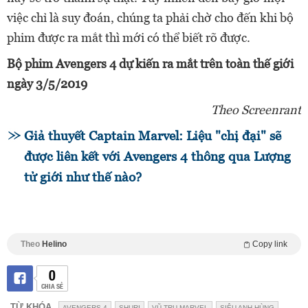
việc chỉ là suy đoán, chúng ta phải chờ cho đến khi bộ
phim được ra mắt thì mới có thể biết rõ được.
Bộ phim Avengers 4 dự kiến ra mắt trên toàn thế giới
ngày 3/5/2019
Theo Screenrant
Giả thuyết Captain Marvel: Liệu "chị đại" sẽ
được liên kết với Avengers 4 thông qua Lượng
tử giới như thế nào?
Theo
Helino
Copy link
0
CHIA SẺ
TỪ KHÓA
AVENGERS 4
SHURI
VŨ TRỤ MARVEL
SIÊU ANH HÙNG