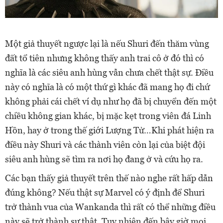
Một giả thuyết ngược lại là nếu Shuri đến thăm vùng
đất tổ tiên nhưng không thấy anh trai cô ở đó thì có
nghĩa là các siêu anh hùng vẫn chưa chết thật sự. Điều
này có nghĩa là có một thứ gì khác đã mang họ đi chứ
không phải cái chết ví dụ như họ đã bị chuyển đến một
chiều không gian khác, bị mặc kẹt trong viên đá Linh
Hồn, hay ở trong thế giới Lượng Tử…Khi phát hiện ra
điều này Shuri và các thành viên còn lại của biệt đội
siêu anh hùng sẽ tìm ra nơi họ đang ở và cứu họ ra.
Các bạn thấy giả thuyết trên thế nào nghe rất hấp dẫn
đúng không? Nếu thật sự Marvel có ý định để Shuri
trở thành vua của Wankanda thì rất có thể những điều
này sẽ trở thành sự thật. Tuy nhiên đến bây giờ mọi