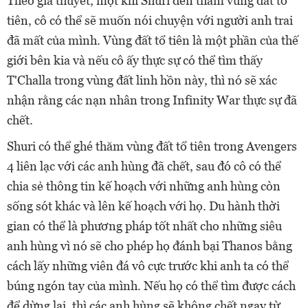
Theo giả thuyết, một khi Shuri đến thăm vùng đất tổ
tiên, cô có thể sẽ muốn nói chuyện với người anh trai
đã mất của mình. Vùng đất tổ tiên là một phần của thế
giới bên kia và nếu cô ấy thực sự có thể tìm thấy
T'Challa trong vùng đất linh hồn này, thì nó sẽ xác
nhận rằng các nạn nhân trong Infinity War thực sự đã
chết.
Shuri có thể ghé thăm vùng đất tổ tiên trong Avengers
4 liên lạc với các anh hùng đã chết, sau đó cô có thể
chia sẻ thông tin kế hoạch với những anh hùng còn
sống sót khác và lên kế hoạch với họ. Du hành thời
gian có thể là phương pháp tốt nhất cho những siêu
anh hùng vì nó sẽ cho phép họ đánh bại Thanos bằng
cách lấy những viên đá vô cực trước khi anh ta có thể
búng ngón tay của mình. Nếu họ có thể tìm được cách
để dừng lại, thì các anh hùng sẽ không chết ngay từ