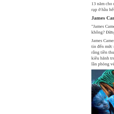
13 năm cho 
rạp ở hầu hế
James Ca
"James Cam
không? Đừng 
James Camero
tin đến mức
rằng tiền th
kiêu hãnh tr
lần phòng v