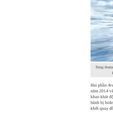
Trong Avatar
Hai phần
Av
năm 2014 và
khao khát độ
hành bị hoãn
khởi quay đ