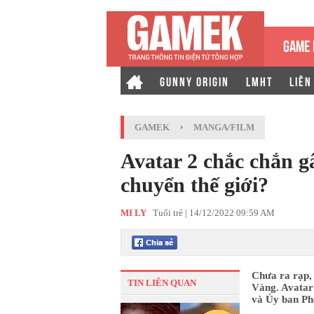
GAME 
GUNNY ORIGIN
LMHT
LIÊN
GAMEK
›
MANGA/FILM
Avatar 2 chắc chắn g
chuyển thế giới?
MI LY
Tuổi trẻ |
14/12/2022 09:59 AM
Chưa ra rạp, 
TIN LIÊN QUAN
Vàng. Avatar
và Ủy ban Ph