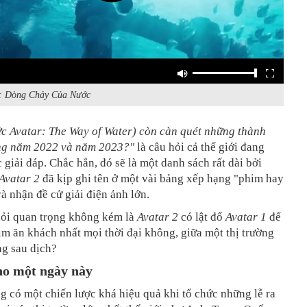
ar: Dòng Chảy Của Nước
ức
Avatar: The Way of Water
) còn càn quét những thành
ong năm 2022 và năm 2023?"
là câu hỏi cả thế giới đang
 giải đáp. Chắc hẳn, đó sẽ là một danh sách rất dài bởi
Avatar 2
đã kịp ghi tên ở một vài bảng xếp hạng "phim hay
à nhận đề cử giải điện ảnh lớn.
ỏi quan trọng không kém là
Avatar 2
có lật đổ
Avatar 1
để
im ăn khách nhất mọi thời đại không, giữa một thị trường
ng sau dịch?
ho một ngày này
g có một chiến lược khá hiệu quả khi tổ chức những lễ ra