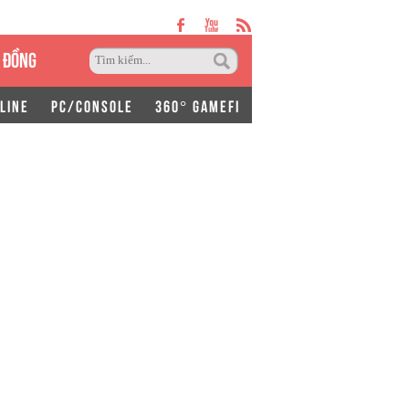
 ĐỒNG
LINE
PC/CONSOLE
360° GAMEFI