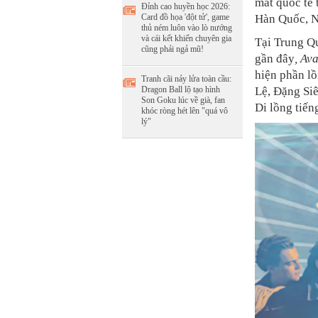
mắt quốc tế 
Đỉnh cao huyền học 2026:
Card đồ họa 'đột tử', game
Hàn Quốc, N
thủ ném luôn vào lò nướng
và cái kết khiến chuyên gia
Tại Trung Q
cũng phải ngả mũ!
gần đây
, Av
hiện phần l
Tranh cãi nảy lửa toàn cầu:
Dragon Ball lộ tạo hình
Lệ, Đặng Si
Son Goku lúc về già, fan
Di lồng tiến
khóc ròng hét lên "quá vô
lý"