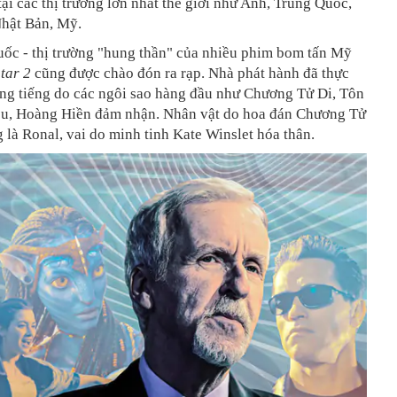
tại các thị trường lớn nhất thế giới như Anh, Trung Quốc,
hật Bản, Mỹ.
uốc - thị trường "hung thần" của nhiều phim bom tấn Mỹ
atar 2
cũng được chào đón ra rạp. Nhà phát hành đã thực
ồng tiếng do các ngôi sao hàng đầu như Chương Tử Di, Tôn
êu, Hoàng Hiền đảm nhận. Nhân vật do hoa đán Chương Tử
g là Ronal, vai do minh tinh Kate Winslet hóa thân.