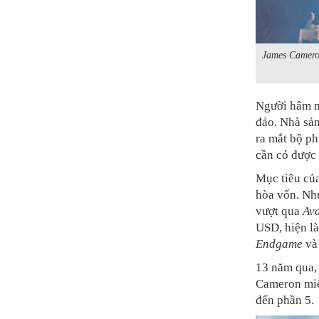
James Cameron
Người hâm m
đảo. Nhà sản
ra mắt bộ p
cần có được 
Mục tiêu củ
hòa vốn. Như
vượt qua
Ava
USD, hiện là
Endgame
v
13 năm qua, 
Cameron miệt
đến phần 5.