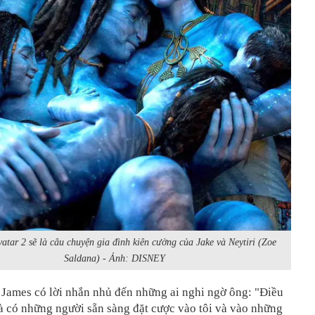
atar 2 sẽ là câu chuyện gia đình kiên cường của Jake và Neytiri (Zoe
Saldana) - Ảnh: DISNEY
, James có lời nhắn nhủ đến những ai nghi ngờ ông: "Điều
à có những người sẵn sàng đặt cược vào tôi và vào những