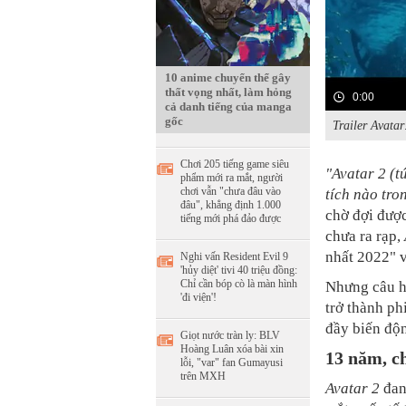
10 anime chuyển thể gây
thất vọng nhất, làm hỏng
0:00
cả danh tiếng của manga
gốc
Trailer Avat
Chơi 205 tiếng game siêu
"
Avatar
2
(t
phẩm mới ra mắt, người
chơi vẫn "chưa đâu vào
tích nào tr
đâu", khẳng định 1.000
chờ đợi được
tiếng mới phá đảo được
chưa ra rạp,
nhất 2022" v
Nghi vấn Resident Evil 9
'hủy diệt' tivi 40 triệu đồng:
Chỉ cần bóp cò là màn hình
Nhưng câu h
'đi viện'!
trở thành ph
đầy biến độ
Giọt nước tràn ly: BLV
Hoàng Luân xóa bài xin
13 năm, c
lỗi, "var" fan Gumayusi
trên MXH
Avatar 2
đan