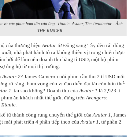
 và các phim bom tấn của ông: Titanic, Avatar, The Terminator - Ảnh:
THE RINGER
ộ của thương hiệu
Avatar
từ Đông sang Tây đều rất đông
 xuất, nhà phát hành tỏ ra không thiên vị trong chiến lược
him bởi để làm nên doanh thu hàng tỉ USD, một bộ phim
sự ủng hộ từ mọi thị trường.
a
Avatar 2
? James Cameron nói phim cần thu 2 tỉ USD mới
ng rõ ràng tham vọng của vị đạo diễn đại tài còn hơn thế:
tar 1
, tại sao không? Doanh thu của
Avatar 1
là 2,923 tỉ
 phim ăn khách nhất thế giới, đứng trên
Avengers:
à
Titanic.
kể từ thành công rung chuyển thế giới của
Avatar 1,
James
 mài phát triển 4 phần tiếp theo của
Avatar 1
, từ phần 2