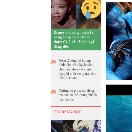
Disney chỉ công nhận 12
nàng công chúa chính
thức: Có 2 cái tên bị loại
đáng tiếc
Joker 2 công bố khung
hình đầu tiên đầy ám ảnh,
cho thấy nhân vật chính
đang bị nhốt trong trại tâm
thần Arkham
Những bộ phim nổi tiếng
mà bạn có thể không biết là
bản làm lại
TIN ĐÁNG ĐỌC