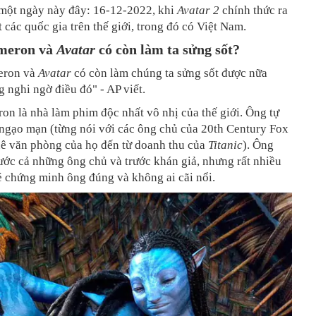
một ngày này đây: 16-12-2022, khi
Avatar 2
chính thức ra
t các quốc gia trên thế giới, trong đó có Việt Nam.
meron và
Avatar
có còn làm ta sửng sốt?
eron và
Avatar
có còn làm chúng ta sửng sốt được nữa
nghi ngờ điều đó" - AP viết.
n là nhà làm phim độc nhất vô nhị của thế giới. Ông tự
 ngạo mạn (từng nói với các ông chủ của 20th Century Fox
uê văn phòng của họ đến từ doanh thu của
Titanic
). Ông
ước cả những ông chủ và trước khán giả, nhưng rất nhiều
é chứng minh ông đúng và không ai cãi nổi.