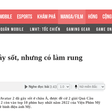
MOBILE
ESPORTS
KHÁM PHÁ
MANGA/FILM
HÓNG
CỘNG
 QUÂN MOBILE
LMHT: TỐC CHIẾN
GAMING GEAR
GAME ON
ây sốt, nhưng có làm rung
3:43
Nghe đọc bài
Avatar 2 đã gây sốt ở châu Á, được đề cử 2 giải Quả Cầu
 2 còn vào top 10 phim hay nhất năm 2022 của Viện Phim Mỹ
ê bình điện ảnh Mỹ.