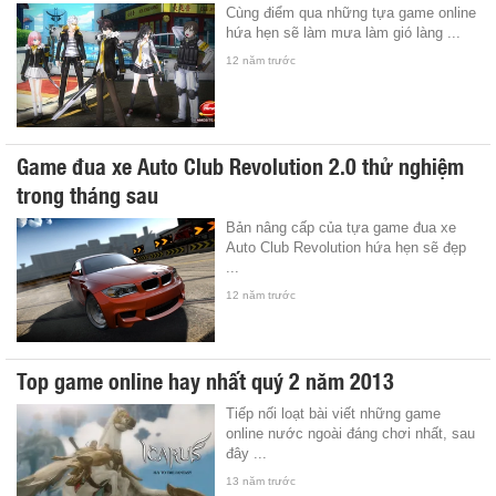
Cùng điểm qua những tựa game online
hứa hẹn sẽ làm mưa làm gió làng ...
12 năm trước
Game đua xe Auto Club Revolution 2.0 thử nghiệm
trong tháng sau
Bản nâng cấp của tựa game đua xe
Auto Club Revolution hứa hẹn sẽ đẹp
...
12 năm trước
Top game online hay nhất quý 2 năm 2013
Tiếp nối loạt bài viết những game
online nước ngoài đáng chơi nhất, sau
đây ...
13 năm trước