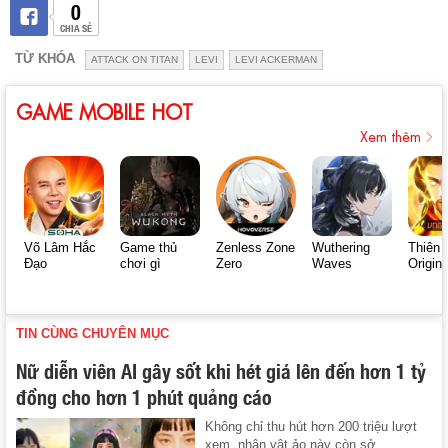
0
CHIA SẺ
TỪ KHÓA
ATTACK ON TITAN
LEVI
LEVI ACKERMAN
GAME MOBILE HOT
Xem thêm
Võ Lâm Hắc
Game thủ
Zenless Zone
Wuthering
Thiên 
Đạo
chơi gì
Zero
Waves
Origin
TIN CÙNG CHUYÊN MỤC
Nữ diễn viên AI gây sốt khi hét giá lên đến hơn 1 tỷ
đồng cho hơn 1 phút quảng cáo
Không chỉ thu hút hơn 200 triệu lượt
xem, nhân vật ảo này còn sở ...