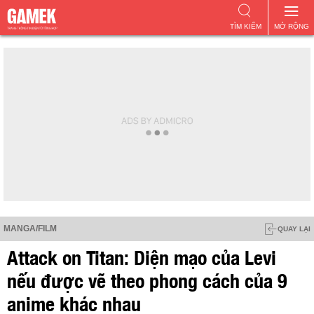
TÌM KIẾM
MỞ RỘNG
MANGA/FILM
QUAY LẠI
Attack on Titan: Diện mạo của Levi
nếu được vẽ theo phong cách của 9
anime khác nhau