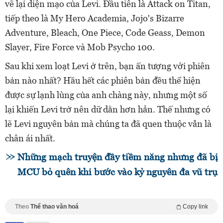
vẽ lại diện mạo của Levi. Đầu tiên là Attack on Titan,
tiếp theo là My Hero Academia, Jojo's Bizarre
Adventure, Bleach, One Piece, Code Geass, Demon
Slayer, Fire Force và Mob Psycho 100.
Sau khi xem loạt Levi ở trên, bạn ấn tượng với phiên
bản nào nhất? Hầu hết các phiên bản đều thể hiện
được sự lạnh lùng của anh chàng này, nhưng một số
lại khiến Levi trở nên dữ dằn hơn hẳn. Thế nhưng có
lẽ Levi nguyên bản mà chúng ta đã quen thuộc vẫn là
chân ái nhất.
Những mạch truyện đầy tiềm năng nhưng đã bị
MCU bỏ quên khi bước vào kỷ nguyên đa vũ trụ
Theo
Thể thao văn hoá
Copy link