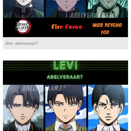
Ảnh: abelveraart7