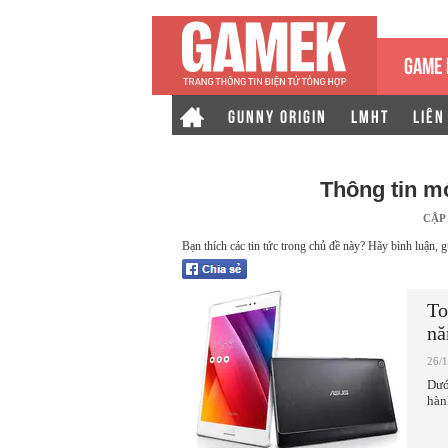
GAME 
GUNNY ORIGIN
LMHT
LIÊN
Thông tin m
CẬP
Bạn thích các tin tức trong chủ đề này? Hãy bình luận, g
To
nă
26/
Dướ
hàn