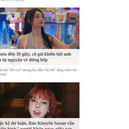
ưa đến 30 giây, cô gái khiến hội anh
 tự nguyện về đứng bếp
ái mặt "thỏ con" nhưng lực đấm "bá chủ" đăng video hút
 view.
c kệ dư luận, Bảo Khuyên Susan vẫn
iến hình" người Nhện ngay giữa rạp