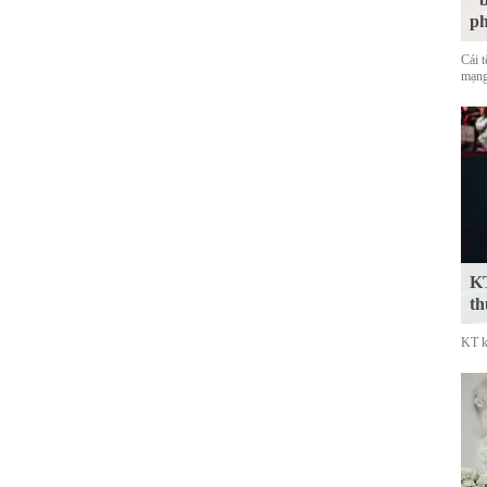
p
Cái 
mạng
KT
th
KT k