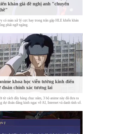
iến khán giả đề nghị anh "chuyển
ghề"
y có màn xử lý cực hay trong trận gặp HLE khiến khán
cũng phải ngỡ ngàng.
anime khoa học viễn tưởng kinh điển
 đoán chính xác tương lai
ời từ cách đây hàng chục năm, 3 bộ anime này đã đưa ra
g dự đoán đáng kinh ngạc về AI, Internet và danh tính số.