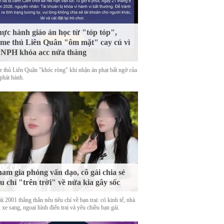
ực hành giáo án học từ "tóp tóp",
me thủ Liên Quân "ôm mặt" cay cú vì
 NPH khóa acc nửa tháng
 thủ Liên Quân "khóc ròng" khi nhận án phạt bất ngờ của
phát hành.
am gia phỏng vấn dạo, cô gái chia sẻ
êu chí "trên trời" về nửa kia gây sốc
i 2001 thẳng thắn nêu tiêu chí về bạn trai: có kinh tế, nhà
 xe sang, ngoại hình điển trai và yêu chiều bạn gái.