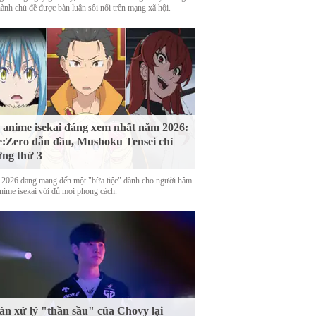
hành chủ đề được bàn luận sôi nổi trên mạng xã hội.
 anime isekai đáng xem nhất năm 2026:
:Zero dẫn đầu, Mushoku Tensei chỉ
ng thứ 3
2026 đang mang đến một "bữa tiệc" dành cho người hâm
nime isekai với đủ mọi phong cách.
n xử lý "thần sầu" của Chovy lại