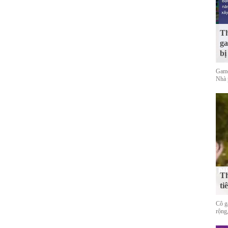
Th
ga
bị
Game
Nhà 
Th
ti
Cô gá
rộng,