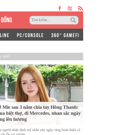
 ĐỒNG
LINE
PC/CONSOLE
360° GAMEFI
n mới
 Mie sau 3 năm chia tay Hồng Thanh:
a biệt thự, đi Mercedes, nhan sắc ngày
ng lên hương
u người nhận định mỹ nhân này ngày càng hoàn thiện cả
 sắc lẫn sự nghiệp.