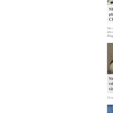
Nh
ph
CĐ
Sức 
trên 
đồng
Nữ
vớ
cà
Cô n