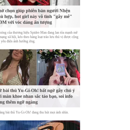
ờ chọn giúp phiên bản người Nhện
ù hợp, hot girl này vô tình "gây mê"
M với vóc dáng ấn tượng
nóng của thương hiệu Spider-Man đang lan tỏa mạnh mẽ
mạng xã hội, kéo theo hàng loạt trào lưu thú vị được cộng
 yêu điện ảnh hưởng ứng.
 bài thủ Yu-Gi-Oh! bất ngờ gây chú ý
i màn khoe nhan sắc táo bạo, soi info
ng thêm ngỡ ngàng
àng bài thủ Yu-Gi-Oh! đang thu hút mọi ánh nhìn.