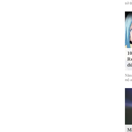
trở t
10
Re
đứ
Năm 
mộ a
Mà