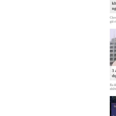
kh
n
Chov
giả 
3 
dự
Ra đ
nhữn