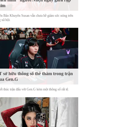
him
tên Bảo Khuyên Susan vẫn chưa hề giảm sức nóng trên
 xã hội.
 sở hữu thông số thê thảm trong trận
ua Gen.G
ết thúc trận đấu với Gen.G kèm một thông số rất tệ.