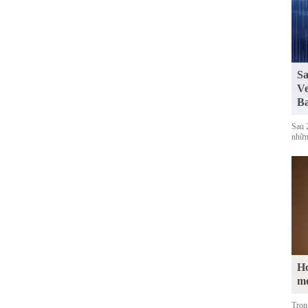
Sa
Ve
Ba
Sau 
những
Ho
m
Tron