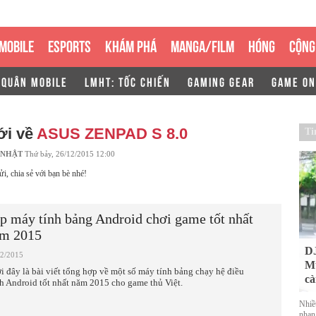
MOBILE
ESPORTS
KHÁM PHÁ
MANGA/FILM
HÓNG
CỘNG
 QUÂN MOBILE
LMHT: TỐC CHIẾN
GAMING GEAR
GAME ON
ới về
ASUS ZENPAD S 8.0
Ti
 NHẬT
Thứ bảy, 26/12/2015 12:00
ửi, chia sẻ với bạn bè nhé!
p máy tính bảng Android chơi game tốt nhất
m 2015
DJ
12/2015
Mu
i đây là bài viết tổng hợp về một số máy tính bảng chạy hệ điều
cà
h Android tốt nhất năm 2015 cho game thủ Việt.
Nhiề
nhan