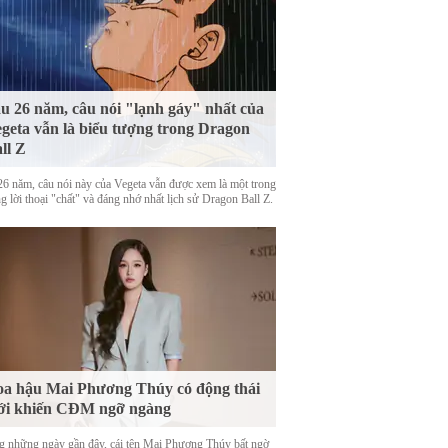
u 26 năm, câu nói "lạnh gáy" nhất của
geta vẫn là biểu tượng trong Dragon
ll Z
26 năm, câu nói này của Vegeta vẫn được xem là một trong
 lời thoại "chất" và đáng nhớ nhất lịch sử Dragon Ball Z.
a hậu Mai Phương Thúy có động thái
ới khiến CĐM ngỡ ngàng
g những ngày gần đây, cái tên Mai Phương Thúy bất ngờ