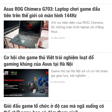
Asus ROG Chimera G703: Laptop chơi game đầu
tiên trên thế giới có màn hình 144Hz
Với sự hiện diện của ROG Chimera,
thì những màn hình laptop sẽ chẳng
thua ...
9 năm trước
Cơ hội cho game thủ Việt trải nghiệm loạt đồ
gaming khủng của Asus tại Hà Nội
Game thủ tại Hà Nội sẽ có cơ hội tham
gia giao lưu, trải nghiệm ...
9 năm trước
Giải đấu game tổ chức ở độ cao mà ngã xuống có
thể chết ngay, bạn có dám tham gia?