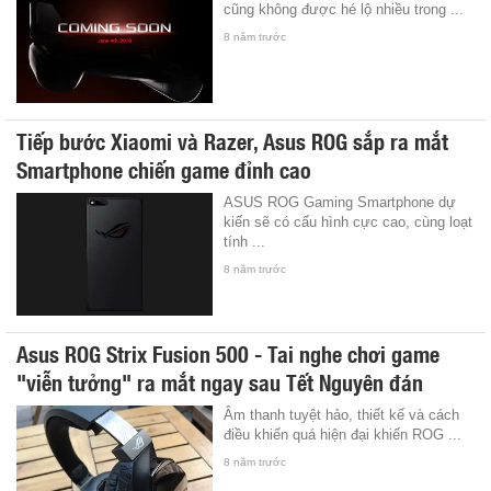
cũng không được hé lộ nhiều trong ...
8 năm trước
Tiếp bước Xiaomi và Razer, Asus ROG sắp ra mắt
Smartphone chiến game đỉnh cao
ASUS ROG Gaming Smartphone dự
kiến sẽ có cấu hình cực cao, cùng loạt
tính ...
8 năm trước
Asus ROG Strix Fusion 500 - Tai nghe chơi game
"viễn tưởng" ra mắt ngay sau Tết Nguyên đán
Âm thanh tuyệt hảo, thiết kế và cách
điều khiển quá hiện đại khiến ROG ...
8 năm trước