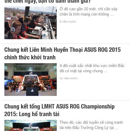
Ở độ cao gần 10 mét, chỉ cần sảy
chân là tính mạng còn không ...
9 năm trước
Chung kết Liên Minh Huyền Thoại ASUS ROG 2015
chính thức khởi tranh
4 đội xuất sắc nhất khu vực miền Bắc
đã có mặt tại vòng chung ...
11 năm trước
Chung kết tổng LMHT ASUS ROG Championship
2015: Long hổ tranh tài
Theo đó, các đội tuyển sẽ cùng tranh
tài trên Đấu Trường Công Lý tại ...