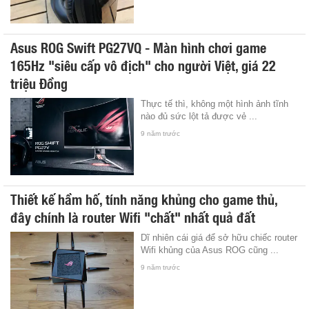
Asus ROG Swift PG27VQ - Màn hình chơi game
165Hz "siêu cấp vô địch" cho người Việt, giá 22
triệu Đồng
Thực tế thì, không một hình ảnh tĩnh
nào đủ sức lột tả được vẻ ...
9 năm trước
Thiết kế hầm hố, tính năng khủng cho game thủ,
đây chính là router Wifi "chất" nhất quả đất
Dĩ nhiên cái giá để sở hữu chiếc router
Wifi khủng của Asus ROG cũng ...
9 năm trước