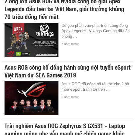
2 ông lớn Asus ROG và Nvidia công bố giải Apex
Legends đầu tiên tại Việt Nam, giải thưởng khủng
70 triệu đồng tiền mặt
Để góp phần vào phát triển cộng đồng
Apex Legends, Vikings Gaming đã tiên
phong ...
7 năm trước
Asus ROG công bố đồng hành cùng đội tuyển eSport
Việt Nam dự SEA Games 2019
Asus ROG đã công bố tài trợ cho 2 bộ
môn eSport tranh tài trên ...
8 năm trước
Trải nghiệm Asus ROG Zephyrus S GX531 - Laptop
gaming mỏng nhẹ vẫn mạnh mẽ chiến game khỏe