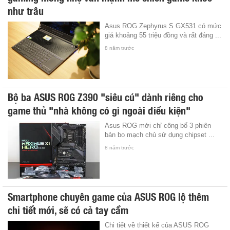
như trâu
Asus ROG Zephyrus S GX531 có mức
giá khoảng 55 triệu đồng và rất đáng ...
8 năm trước
Bộ ba ASUS ROG Z390 "siêu cú" dành riêng cho
game thủ "nhà không có gì ngoài điều kiện"
Asus ROG mới chỉ công bố 3 phiên
bản bo mạch chủ sử dụng chipset ...
8 năm trước
Smartphone chuyên game của ASUS ROG lộ thêm
chi tiết mới, sẽ có cả tay cầm
Chi tiết về thiết kế của ASUS ROG