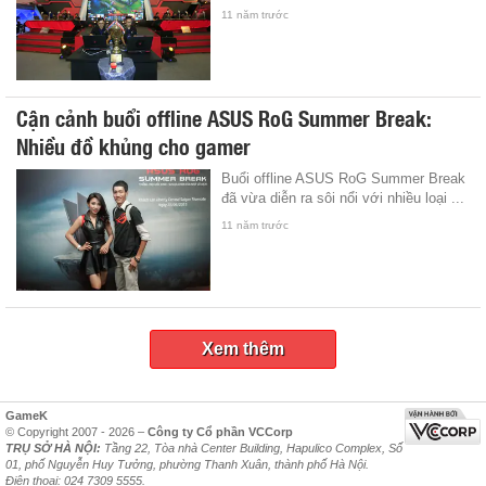
11 năm trước
Cận cảnh buổi offline ASUS RoG Summer Break:
Nhiều đồ khủng cho gamer
Buổi offline ASUS RoG Summer Break
đã vừa diễn ra sôi nổi với nhiều loại ...
11 năm trước
Xem thêm
GameK
© Copyright 2007 - 2026 –
Công ty Cổ phần VCCorp
TRỤ SỞ HÀ NỘI:
Tầng 22, Tòa nhà Center Building, Hapulico Complex, Số
01, phố Nguyễn Huy Tưởng, phường Thanh Xuân, thành phố Hà Nội.
Điện thoại: 024 7309 5555.