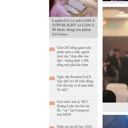
Logitech G ra mắt G304 X
SUPERLIGHT và G316 X
98 thuộc dòng sản phẩm
G3 Series
Chơi 205 tiếng game siêu
phẩm mới ra mắt, người
chơi vẫn "chưa đâu vào
đâu", khẳng định 1.000
tiếng mới phá đảo được
Nghi vấn Resident Evil 9
'hủy diệt' tivi 40 triệu đồng:
Chỉ cần bóp cò là màn hình
'đi viện'!
Giọt nước tràn ly: BLV
Hoàng Luân xóa bài xin
lỗi, "var" fan Gumayusi
trên MXH
Đỉnh cao huyền học 2026: