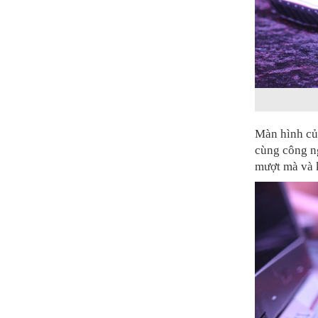
Màn hình củ
cùng công n
mượt mà và k