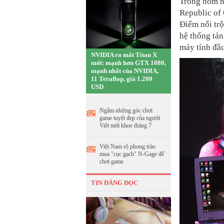
Trong hôm na
Republic of
Điểm nổi trộ
hệ thống tản
máy tính đầu
NVIDIA ra mắt Titan X
mới: mạnh hơn GTX 1080,
mạnh nhất của NVIDIA,
11 Teraflop, giá 1.200
USD
Ngắm những góc chơi
game tuyệt đẹp của người
Việt mới khoe tháng 7
Việt Nam rộ phong trào
mua "cục gạch" N-Gage để
chơi game
TIN ĐÁNG ĐỌC