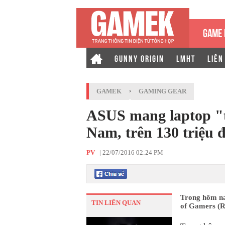
GAME 
GUNNY ORIGIN
LMHT
LIÊN
GAMEK
›
GAMING GEAR
ASUS mang laptop "t
Nam, trên 130 triệu 
PV
|
22/07/2016 02:24 PM
Trong hôm nay
TIN LIÊN QUAN
of Gamers (R