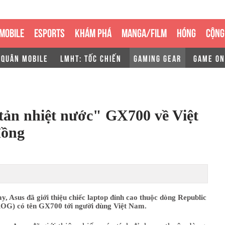
MOBILE
ESPORTS
KHÁM PHÁ
MANGA/FILM
HÓNG
CỘNG
 QUÂN MOBILE
LMHT: TỐC CHIẾN
GAMING GEAR
GAME ON
ản nhiệt nước" GX700 về Việt
đồng
, Asus đã giới thiệu chiếc laptop đỉnh cao thuộc dòng Republic
OG) có tên GX700 tới người dùng Việt Nam.