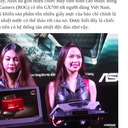
y, Asus đã giới thiệu chiếc máy tính đỉnh cao thuộc dòng
 Gamers (ROG) có tên GX700 tới người dùng Việt Nam.
i khiến sản phẩm tốn nhiều giấy mực của báo chí chính là
 nhiệt nước có thể tháo rời của nó. Được biết đây là chiếc
 tiên có hệ thống tản nhiệt độc đáo như vậy.