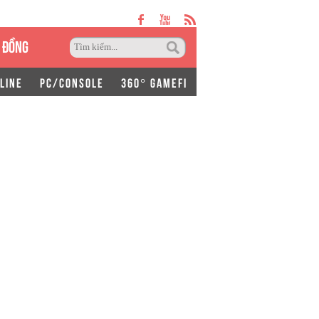
 ĐỒNG
LINE
PC/CONSOLE
360° GAMEFI