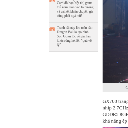
Card đồ họa 'đột tử', game
thủ ném luôn vào lò nướng
và cái kết khiến chuyên gia
cũng phải ngả mũ!
Tranh cãi nảy lửa toàn cầu:
Dragon Ball lộ tạo hình
Son Goku lúc về già, fan
khóc ròng hét lên "quá vô
lý"
C
GX700 trang 
nhịp 2.7GHz
GDDR5 8GB, 
khả năng ép