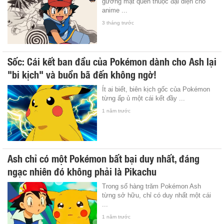
gương mặt quen thuộc đại diện cho
anime ...
3 tháng trước
Sốc: Cái kết ban đầu của Pokémon dành cho Ash lại
"bi kịch" và buồn bã đến không ngờ!
Ít ai biết, biên kịch gốc của Pokémon
từng ấp ủ một cái kết đầy ...
1 năm trước
Ash chỉ có một Pokémon bất bại duy nhất, đáng
ngạc nhiên đó không phải là Pikachu
Trong số hàng trăm Pokémon Ash
từng sở hữu, chỉ có duy nhất một cái
...
1 năm trước