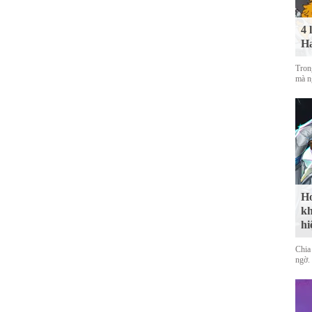
4 
Ha
Tron
mà n
Ho
kh
hi
Chia 
ngờ.