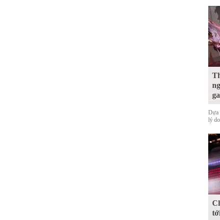
Th
ng
ga
Dựa 
lý d
Ch
tớ