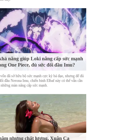
khả năng giúp Loki nâng cấp sức mạnh
ong One Piece, đủ sức đối đầu Imu?
 vốn đã sở hữu bộ sức mạnh cực kỳ bá đạo, nhưng để đủ
đối đầu Nerona Imu, chiến binh Elbaf này có thể vẫn cần
 những màn nâng cấp sức mạnh.
ậm nhưng chất lượng, Xuân Ca