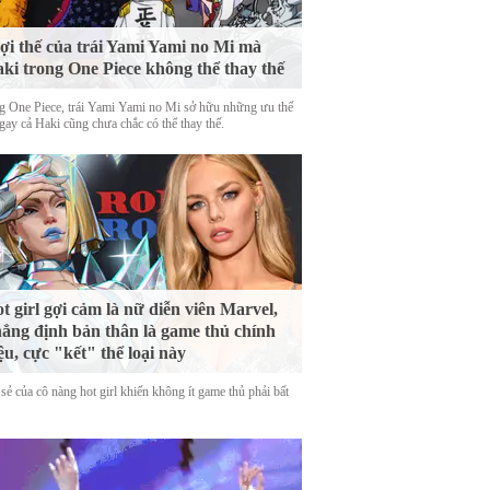
lợi thế của trái Yami Yami no Mi mà
ki trong One Piece không thể thay thế
g One Piece, trái Yami Yami no Mi sở hữu những ưu thế
gay cả Haki cũng chưa chắc có thể thay thế.
t girl gợi cảm là nữ diễn viên Marvel,
ẳng định bản thân là game thủ chính
ệu, cực "kết" thể loại này
sẻ của cô nàng hot girl khiến không ít game thủ phải bất