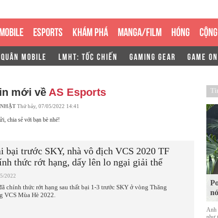
MOBILE
ESPORTS
KHÁM PHÁ
MANGA/FILM
HÓNG
CỘNG
 QUÂN MOBILE
LMHT: TỐC CHIẾN
GAMING GEAR
GAME ON
in mới về
AS Esports
Ti
 NHẬT
Thứ bảy, 07/05/2022 14:41
ửi, chia sẻ với bạn bè nhé!
i bại trước SKY, nhà vô địch VCS 2020 TF
ính thức rớt hạng, dấy lên lo ngại giải thể
05/2022
Po
đã chính thức rớt hạng sau thất bại 1-3 trước SKY ở vòng Thăng
nó
g VCS Mùa Hè 2022.
Anh 
như 