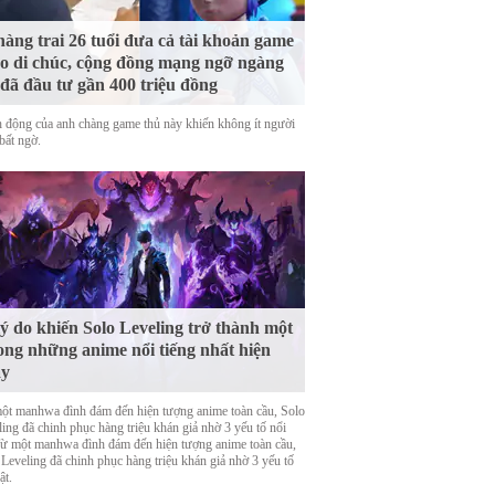
àng trai 26 tuổi đưa cả tài khoản game
o di chúc, cộng đồng mạng ngỡ ngàng
 đã đầu tư gần 400 triệu đồng
 động của anh chàng game thủ này khiến không ít người
bất ngờ.
lý do khiến Solo Leveling trở thành một
ong những anime nổi tiếng nhất hiện
ay
ột manhwa đình đám đến hiện tượng anime toàn cầu, Solo
ing đã chinh phục hàng triệu khán giả nhờ 3 yếu tố nổi
Từ một manhwa đình đám đến hiện tượng anime toàn cầu,
 Leveling đã chinh phục hàng triệu khán giả nhờ 3 yếu tố
ật.