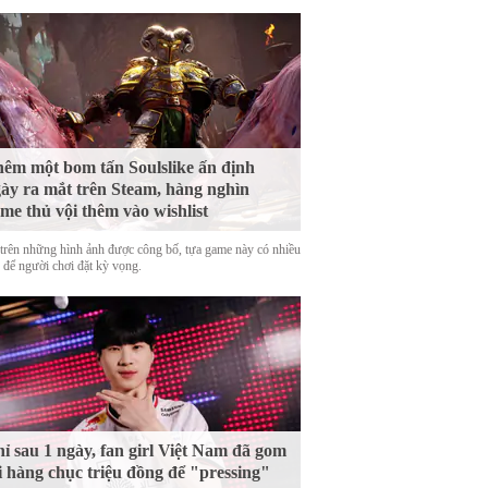
êm một bom tấn Soulslike ấn định
ày ra mắt trên Steam, hàng nghìn
me thủ vội thêm vào wishlist
trên những hình ảnh được công bố, tựa game này có nhiều
o để người chơi đặt kỳ vọng.
ỉ sau 1 ngày, fan girl Việt Nam đã gom
i hàng chục triệu đồng để "pressing"