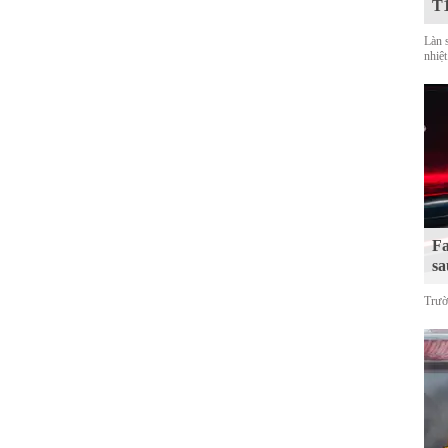
T
Làn 
nhiệt
Fa
sa
Trườ