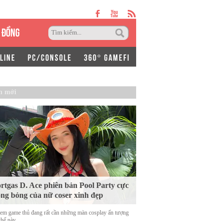
 ĐỒNG
LINE
PC/CONSOLE
360° GAMEFI
n mới
rtgas D. Ace phiên bản Pool Party cực
ng bỏng của nữ coser xinh đẹp
em game thủ đang rất cần những màn cosplay ấn tượng
thế này.