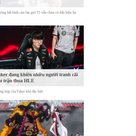
1
sóng bất bình của fan girl T1 vẫn chưa có dấu hiệu hạ
.
ker đang khiến nhiều người tranh cãi
u trận thua HLE
ng hợp của Faker khá đặc biệt.