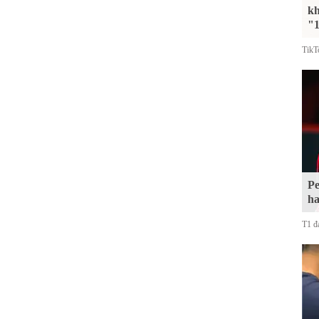
kh
"1
TikT
Pe
ha
T1 đa