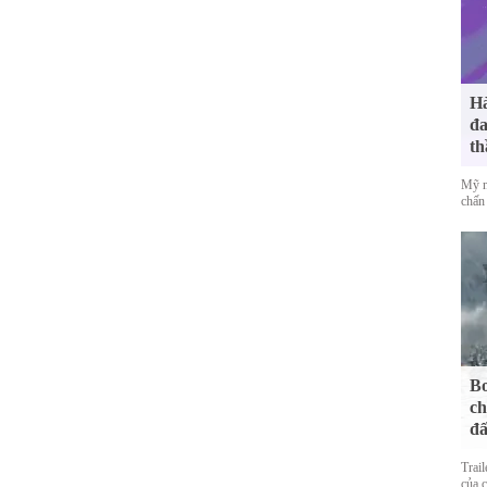
Hà
đa
th
Mỹ n
chấn 
Bo
ch
đấ
Trai
của 