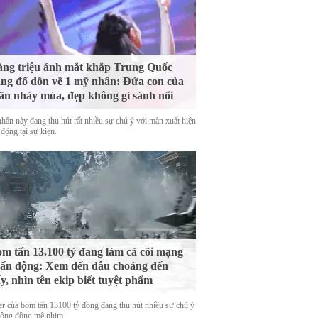
ng triệu ánh mắt khắp Trung Quốc
ng đổ dồn về 1 mỹ nhân: Đứa con của
ần nhảy múa, đẹp không gì sánh nổi
hân này đang thu hút rất nhiều sự chú ý với màn xuất hiện
động tại sự kiện.
m tấn 13.100 tỷ đang làm cả cõi mạng
ấn động: Xem đến đâu choáng đến
y, nhìn tên ekip biết tuyệt phẩm
ler của bom tấn 13100 tỷ đồng đang thu hút nhiều sự chú ý
cộng đồng mê phim.