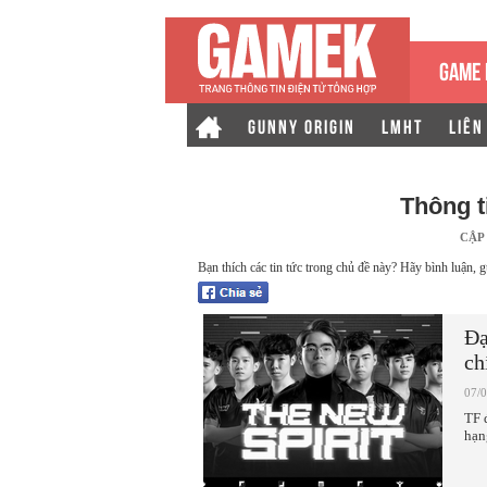
GAME 
GUNNY ORIGIN
LMHT
LIÊN
Thông t
CẬP
Bạn thích các tin tức trong chủ đề này? Hãy bình luận, g
Đạ
ch
07/
TF 
hạn