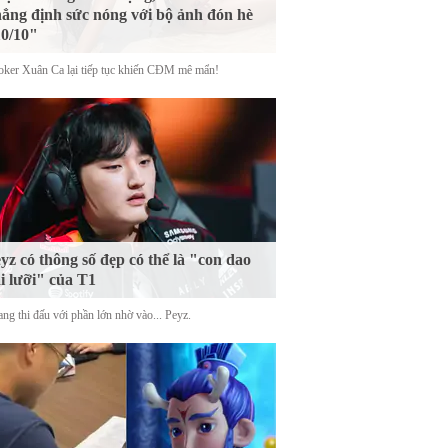
ẳng định sức nóng với bộ ảnh đón hè
0/10"
oker Xuân Ca lại tiếp tục khiến CĐM mê mẩn!
yz có thông số đẹp có thể là "con dao
i lưỡi" của T1
ng thi đấu với phần lớn nhờ vào... Peyz.