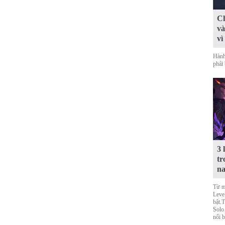
Ch
và
vì
Hành
phải 
3 
tr
n
Từ m
Level
bật.
Solo
nổi b