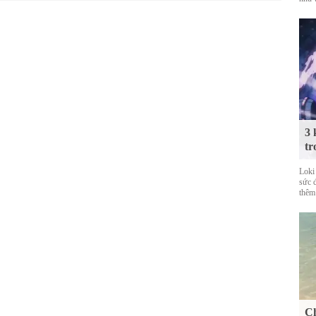
3 
tr
Loki
sức 
thêm
Ch