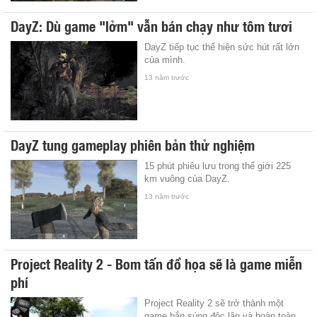
DayZ: Dù game "lởm" vẫn bán chạy như tôm tươi
DayZ tiếp tục thể hiện sức hút rất lớn
của mình.
13 năm trước
DayZ tung gameplay phiên bản thử nghiệm
15 phút phiêu lưu trong thế giới 225
km vuông của DayZ.
13 năm trước
Project Reality 2 - Bom tấn đồ họa sẽ là game miễn
phí
Project Reality 2 sẽ trở thành một
game bắn súng độc lập và hoàn toàn