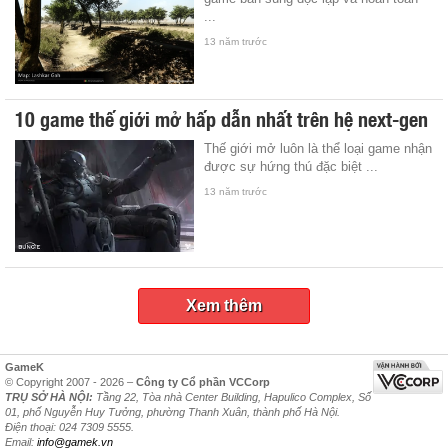
...
13 năm trước
10 game thế giới mở hấp dẫn nhất trên hệ next-gen
Thế giới mở luôn là thể loại game nhận
được sự hứng thú đặc biệt ...
13 năm trước
Xem thêm
GameK
© Copyright 2007 - 2026 –
Công ty Cổ phần VCCorp
TRỤ SỞ HÀ NỘI:
Tầng 22, Tòa nhà Center Building, Hapulico Complex, Số
01, phố Nguyễn Huy Tưởng, phường Thanh Xuân, thành phố Hà Nội.
Điện thoại: 024 7309 5555.
Email:
info@gamek.vn