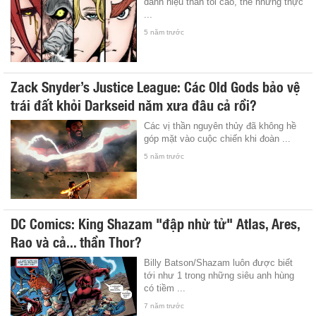
danh hiệu thần tối cao, thế nhưng thực
...
5 năm trước
Zack Snyder’s Justice League: Các Old Gods bảo vệ
trái đất khỏi Darkseid năm xưa đâu cả rồi?
Các vị thần nguyên thủy đã không hề
góp mặt vào cuộc chiến khi đoàn ...
5 năm trước
DC Comics: King Shazam "đập nhừ tử" Atlas, Ares,
Rao và cả... thần Thor?
Billy Batson/Shazam luôn được biết
tới như 1 trong những siêu anh hùng
có tiềm ...
7 năm trước