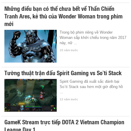
Những điều bạn có thể chưa bết về Thần Chiến
Tranh Ares, kẻ thù của Wonder Woman trong phim
mới
Trong bộ phim riêng về Wonder
Woman sắp khởi chiếu trong năm 2017
này, nữ ...
10 năm trước
Tường thuật trận đấu Spirit Gaming vs So`ti Stack
Spirit Gaming đã xuất sắc đánh bại
So`ti Stack sau hơn một giờ đồng hồ
...
12 năm trước
GameK Stream trực tiếp DOTA 2 Vietnam Champion
League Day 1