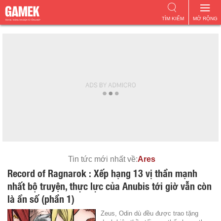
TÌM KIẾM
MỞ RỘNG
Tin tức mới nhất về:
Ares
Record of Ragnarok : Xếp hạng 13 vị thần mạnh
nhất bộ truyện, thực lực của Anubis tới giờ vẫn còn
là ẩn số (phần 1)
Zeus, Odin dù đều được trao tặng