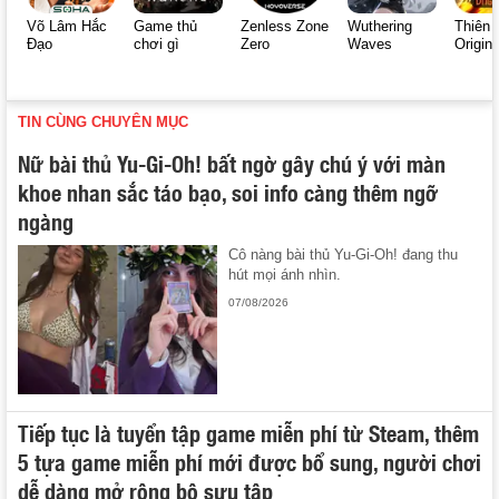
Võ Lâm Hắc
Game thủ
Zenless Zone
Wuthering
Thiên 
Đạo
chơi gì
Zero
Waves
Origin
TIN CÙNG CHUYÊN MỤC
Nữ bài thủ Yu-Gi-Oh! bất ngờ gây chú ý với màn
khoe nhan sắc táo bạo, soi info càng thêm ngỡ
ngàng
Cô nàng bài thủ Yu-Gi-Oh! đang thu
hút mọi ánh nhìn.
07/08/2026
Tiếp tục là tuyển tập game miễn phí từ Steam, thêm
5 tựa game miễn phí mới được bổ sung, người chơi
dễ dàng mở rộng bộ sưu tập