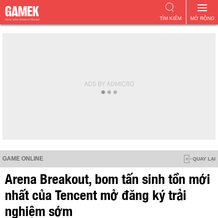
TÌM KIẾM
MỞ RỘNG
GAME ONLINE
QUAY LẠI
Arena Breakout, bom tấn sinh tồn mới
nhất của Tencent mở đăng ký trải
nghiệm sớm