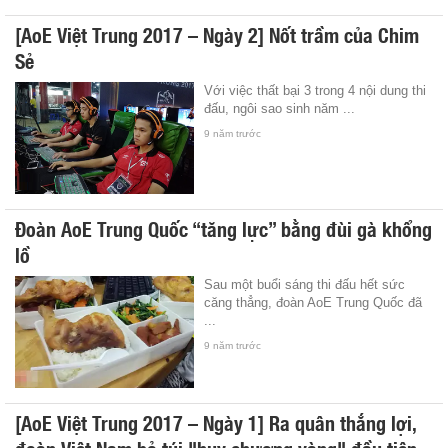
[AoE Việt Trung 2017 – Ngày 2] Nốt trầm của Chim
Sẻ
Với việc thất bại 3 trong 4 nội dung thi
đấu, ngôi sao sinh năm ...
9 năm trước
Đoàn AoE Trung Quốc “tăng lực” bằng đùi gà khổng
lồ
Sau một buổi sáng thi đấu hết sức
căng thẳng, đoàn AoE Trung Quốc đã
...
9 năm trước
[AoE Việt Trung 2017 – Ngày 1] Ra quân thắng lợi,
đoàn Việt Nam bỏ túi "huy chương vàng" đầu tiên