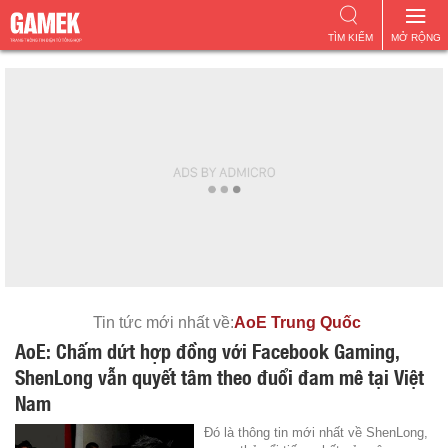
TÌM KIẾM
MỞ RỘNG
Tin tức mới nhất về:
AoE Trung Quốc
AoE: Chấm dứt hợp đồng với Facebook Gaming,
ShenLong vẫn quyết tâm theo đuổi đam mê tại Việt
Nam
Đó là thông tin mới nhất về ShenLong,