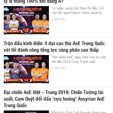
tỷ lệ thắng 100% khi dâng A?
Từ ngày sang Việt Nam thi đấu, Lôi
Lão Hổ người được mệnh danh là ...
7 năm trước
Trận đấu kinh điển: 4 đại cao thủ AoE Trung Quốc
với lối đánh công tổng lực cùng phân cao thấp
Tâm điểm AoE ngày hôm nay là cuộc
đối đầu 2vs2 Cung R siêu hấp ...
7 năm trước
Đại chiến AoE Việt – Trung 2019: Chiến Tướng tái
xuất, Cam Quýt đối đầu 'cựu hoàng' Assyrian AoE
Trung Quốc
Bắc Kịch Tình Tuế Nguyệt ShenLong,