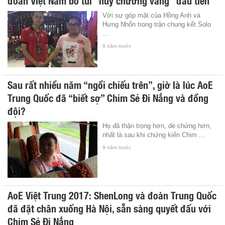
Với sự góp mặt của Hồng Anh và
Hưng Nhổn trong trận chung kết Solo
...
9 năm trước
Sau rất nhiều năm “ngồi chiếu trên”, giờ là lúc AoE
Trung Quốc đã “biết sợ” Chim Sẻ Đi Nắng và đồng
đội?
Họ đã thận trọng hơn, dè chứng hơn,
nhất là sau khi chứng kiến Chim ...
9 năm trước
AoE Việt Trung 2017: ShenLong và đoàn Trung Quốc
đã đặt chân xuống Hà Nội, sẵn sàng quyết đấu với
Chim Sẻ Đi Nắng