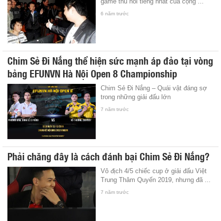
game thủ nổi tiếng nhất của cộng ...
6 năm trước
Chim Sẻ Đi Nắng thể hiện sức mạnh áp đảo tại vòng
bảng EFUNVN Hà Nội Open 8 Championship
Chim Sẻ Đi Nắng – Quái vật đáng sợ
trong những giải đấu lớn
7 năm trước
Phải chăng đây là cách đánh bại Chim Sẻ Đi Nắng?
Vô địch 4/5 chiếc cup ở giải đấu Việt
Trung Thâm Quyến 2019, nhưng đã ...
7 năm trước