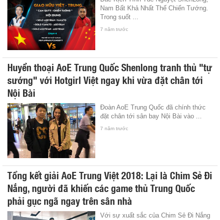
Nam Bất Khả Nhất Thế Chiến Tướng.
Trong suốt ...
7 năm trước
Huyền thoại AoE Trung Quốc Shenlong tranh thủ "tự
sướng" với Hotgirl Việt ngay khi vừa đặt chân tới
Nội Bài
Đoàn AoE Trung Quốc đã chính thức
đặt chân tới sân bay Nội Bài vào ...
7 năm trước
Tổng kết giải AoE Trung Việt 2018: Lại là Chim Sẻ Đi
Nắng, người đã khiến các game thủ Trung Quốc
phải gục ngã ngay trên sân nhà
Với sự xuất sắc của Chim Sẻ Đi Nắng