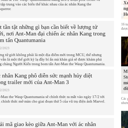
Xu
 tập trung vào các biến thể khác nhau của ác nhân Kang the
ng
queror.
Ho
16 t
t tần tật những gì bạn cần biết về lượng tử
được
ới, nơi Ant-Man đại chiến ác nhân Kang trong
m tấn Quantumania
02/2023
ng tử giới không phải là một địa điểm mới trong MCU, thế nhưng
 vẫn là một thế giới kỳ lạ đầy bí ẩn mà khán giả sẽ được khám phá
g chàng Người Kiến trong bom tấn Ant-Man the Wasp Quantumania.
Mư
 nhân Kang phô diễn sức mạnh hủy diệt
St
ong trailer mới của Ant-Man 3
mộ
đ
02/2023
-Man the Wasp Quantumania sẽ chính thức ra mắt vào ngày 17/2 tới
Các 
, chính thức mở màn cho giai đoạn thứ 5 của vũ trụ điện ảnh Marvel.
nhưn
ải mã giao kèo giữa Ant-Man với ác nhân