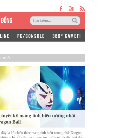
 ĐỒNG
LINE
PC/CONSOLE
360° GAMEFI
n mới
 tuyệt kỹ mang tính biểu tượng nhất
agon Ball
 đây là 15 chiêu thức mang tính biểu tượng nhất Dragon
, không chỉ bởi sức mạnh mà còn nhờ ý nghĩa đặc biệt đối