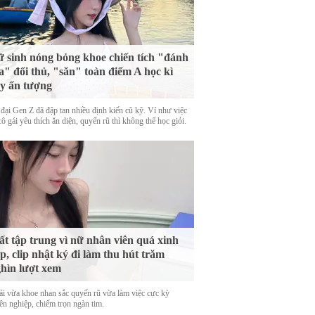
 sinh nóng bỏng khoe chiến tích "đánh
a" đối thủ, "săn" toàn điểm A học kì
y ấn tượng
 đại Gen Z đã đập tan nhiều định kiến cũ kỹ. Ví như việc
ô gái yêu thích ăn diện, quyến rũ thì không thể học giỏi.
t tập trung vì nữ nhân viên quá xinh
p, clip nhật ký đi làm thu hút trăm
hìn lượt xem
ái vừa khoe nhan sắc quyến rũ vừa làm việc cực kỳ
ên nghiệp, chiếm trọn ngàn tim.