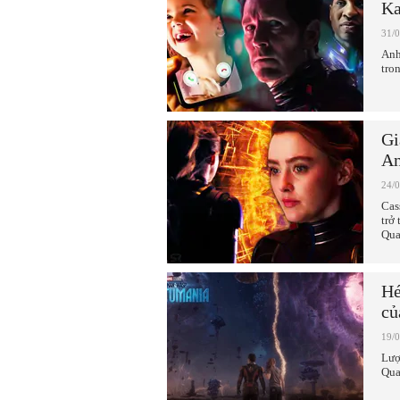
Ka
31/
Anh
tro
Gi
An
24/
Cas
trở
Qua
Hé
củ
19/
Lượ
Qua