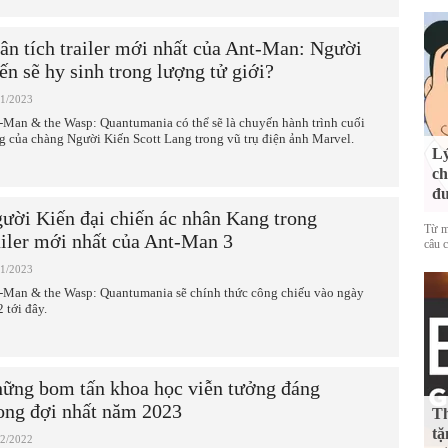
ân tích trailer mới nhất của Ant-Man: Người
ến sẽ hy sinh trong lượng tử giới?
01/2023
-Man & the Wasp: Quantumania có thể sẽ là chuyến hành trình cuối
g của chàng Người Kiến Scott Lang trong vũ trụ điện ảnh Marvel.
Lý
ch
đ
ười Kiến đại chiến ác nhân Kang trong
Từ m
ailer mới nhất của Ant-Man 3
câu c
01/2023
-Man & the Wasp: Quantumania sẽ chính thức công chiếu vào ngày
 tới đây.
ững bom tấn khoa học viễn tưởng đáng
ng đợi nhất năm 2023
Th
tặ
12/2022