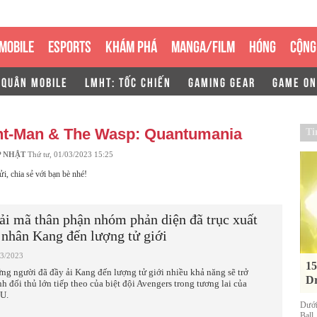
MOBILE
ESPORTS
KHÁM PHÁ
MANGA/FILM
HÓNG
CỘNG
 QUÂN MOBILE
LMHT: TỐC CHIẾN
GAMING GEAR
GAME ON
t-Man & The Wasp: Quantumania
Ti
P NHẬT
Thứ tư, 01/03/2023 15:25
ửi, chia sẻ với bạn bè nhé!
ải mã thân phận nhóm phản diện đã trục xuất
 nhân Kang đến lượng tử giới
03/2023
15
ng người đã đầy ải Kang đến lượng tử giới nhiều khả năng sẽ trở
Dr
nh đối thủ lớn tiếp theo của biệt đội Avengers trong tương lai của
U.
Dưới
Ball