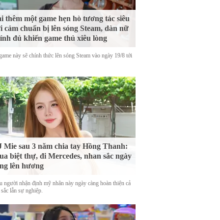
i thêm một game hẹn hò tương tác siêu
i cảm chuẩn bị lên sóng Steam, dàn nữ
ính đủ khiến game thủ xiêu lòng
game này sẽ chính thức lên sóng Steam vào ngày 19/8 tới
 Mie sau 3 năm chia tay Hồng Thanh:
a biệt thự, đi Mercedes, nhan sắc ngày
ng lên hương
u người nhận định mỹ nhân này ngày càng hoàn thiện cả
 sắc lẫn sự nghiệp.