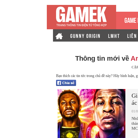
GAME 
GUNNY ORIGIN
LMHT
LIÊN
Thông tin mới về
An
CẬ
Bạn thích các tin tức trong chủ đề này? Hãy bình luận, g
Gi
ác
01/
Nhữ
thà
MC