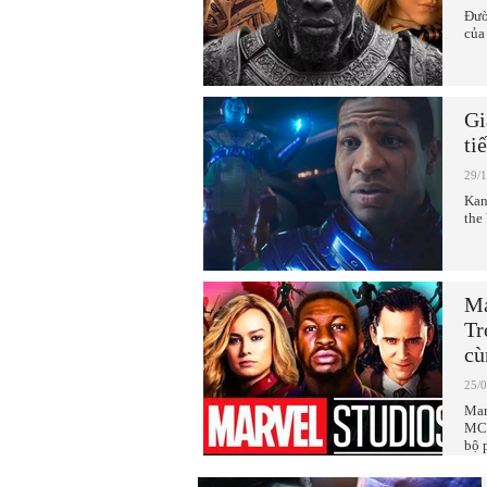
Đườ
của
Gi
ti
29/
Kan
the
Ma
Tr
cù
25/
Mar
MCU
bộ 