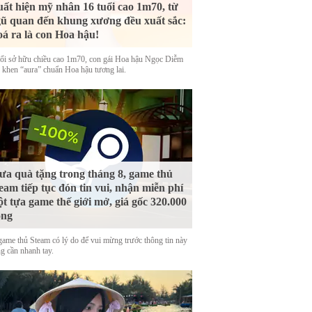
ất hiện mỹ nhân 16 tuổi cao 1m70, từ
ũ quan đến khung xương đều xuất sắc:
á ra là con Hoa hậu!
uổi sở hữu chiều cao 1m70, con gái Hoa hậu Ngọc Diễm
 khen “aura” chuẩn Hoa hậu tương lai.
a quà tặng trong tháng 8, game thủ
eam tiếp tục đón tin vui, nhận miễn phí
t tựa game thế giới mở, giá gốc 320.000
ồng
game thủ Steam có lý do để vui mừng trước thông tin này
g cần nhanh tay.