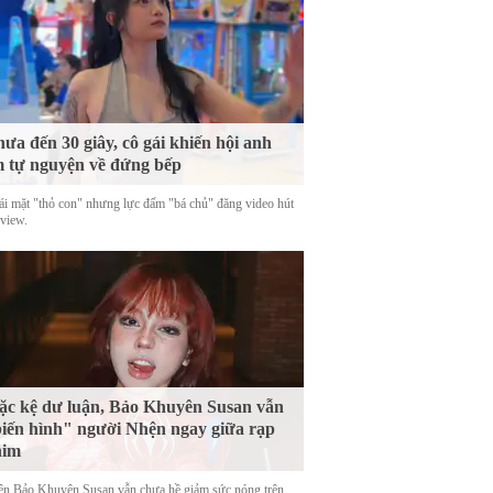
ưa đến 30 giây, cô gái khiến hội anh
 tự nguyện về đứng bếp
ái mặt "thỏ con" nhưng lực đấm "bá chủ" đăng video hút
 view.
c kệ dư luận, Bảo Khuyên Susan vẫn
iến hình" người Nhện ngay giữa rạp
him
tên Bảo Khuyên Susan vẫn chưa hề giảm sức nóng trên