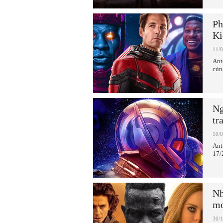
Ph
Ki
11/
Ant
cùn
Ng
tr
10/
Ant
17/2
Nh
mo
30/