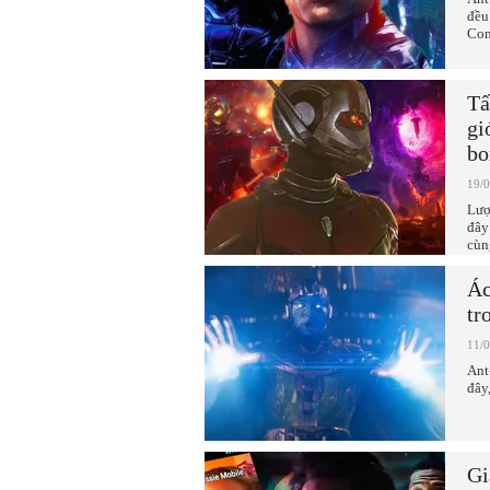
đều
Con
Tấ
gi
bo
19/
Lượ
đây
cùn
Ác
tr
11/
Ant
đây
Gi