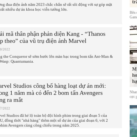
tr
ng đua điện ảnh năm 2023 chắc chắn sẽ rất sôi động với sự góp mặt
 rất nhiều dự án khoa học viễn tưởng lớn.
Bên 
Game
ải mã thân phận phản diện Kang - “Thanos
ếp theo” của vũ trụ điện ảnh Marvel
10/2022
g the Conqueror sẽ sớm bước lên màn bạc trong bom tấn Ant-Man &
 Wasp: Quantumania.
Mỹ
ho
hạ
rvel Studios công bố hàng loạt dự án mới:
ong 1 năm mà có đến 2 bom tấn Avengers
Nhan
cực 
ng ra mắt
07/2022
vel Studios đã hé lộ toàn bộ đội hình phim trong giai đoạn 5 của
, đồng thời "nhá hàng" thêm một số dự án của giai đoạn 6, với 2
phim Avengers cùng công chiếu trong năm 2025.