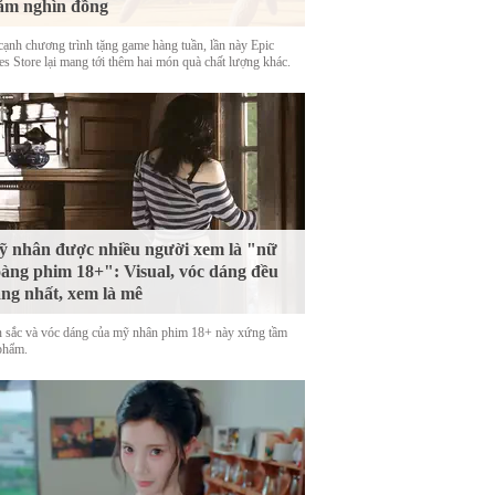
ăm nghìn đồng
cạnh chương trình tặng game hàng tuần, lần này Epic
s Store lại mang tới thêm hai món quà chất lượng khác.
 nhân được nhiều người xem là "nữ
àng phim 18+": Visual, vóc dáng đều
ng nhất, xem là mê
 sắc và vóc dáng của mỹ nhân phim 18+ này xứng tầm
phẩm.