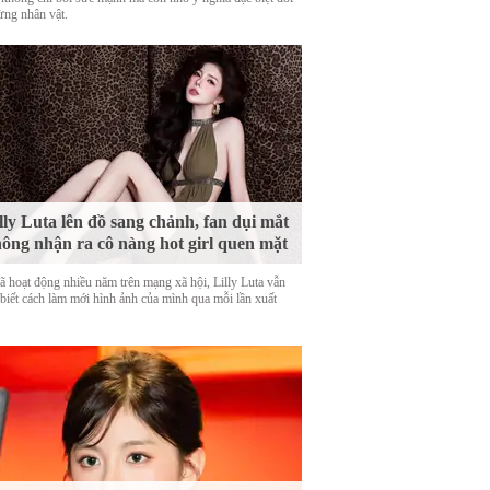
ừng nhân vật.
lly Luta lên đồ sang chảnh, fan dụi mắt
ông nhận ra cô nàng hot girl quen mặt
ã hoạt động nhiều năm trên mạng xã hội, Lilly Luta vẫn
 biết cách làm mới hình ảnh của mình qua mỗi lần xuất