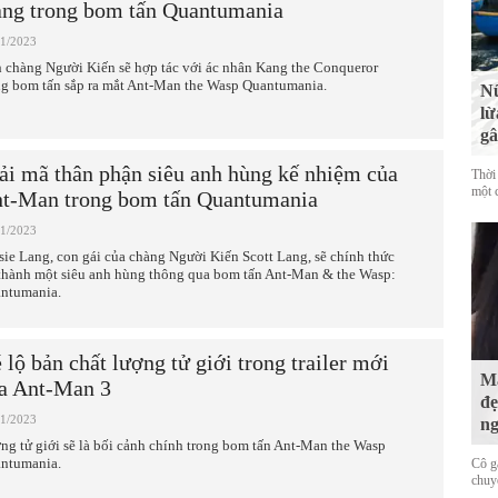
ng trong bom tấn Quantumania
01/2023
 chàng Người Kiến sẽ hợp tác với ác nhân Kang the Conqueror
ng bom tấn sắp ra mắt Ant-Man the Wasp Quantumania.
Nữ
lừ
gâ
ải mã thân phận siêu anh hùng kế nhiệm của
Thời
một c
t-Man trong bom tấn Quantumania
01/2023
sie Lang, con gái của chàng Người Kiến Scott Lang, sẽ chính thức
 thành một siêu anh hùng thông qua bom tấn Ant-Man & the Wasp:
ntumania.
 lộ bản chất lượng tử giới trong trailer mới
Mấ
a Ant-Man 3
đẹ
01/2023
ng
ng tử giới sẽ là bối cảnh chính trong bom tấn Ant-Man the Wasp
ntumania.
Cô g
chuy