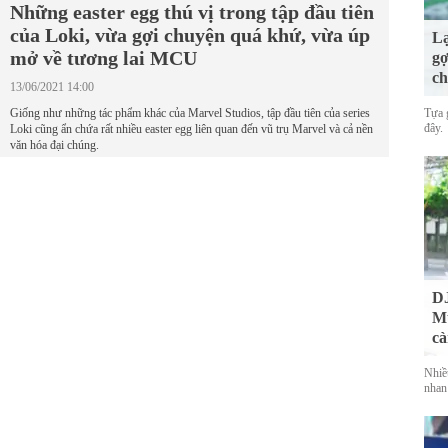
Những easter egg thú vị trong tập đầu tiên
của Loki, vừa gợi chuyện quá khứ, vừa úp
Lạ
mở về tương lai MCU
gợ
ch
13/06/2021 14:00
Giống như những tác phẩm khác của Marvel Studios, tập đầu tiên của series
Tựa 
đây.
Loki cũng ẩn chứa rất nhiều easter egg liên quan đến vũ trụ Marvel và cả nền
văn hóa đại chúng.
DJ
Mu
cà
Nhiề
nhan