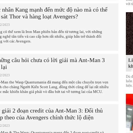
với t
 nhân Kang mạnh đến mức độ nào mà có thể
 sát Thor và hàng loạt Avengers?
02/2023
g có thể xem là Iron Man phiên bản đến từ tương lai, với những
g nghệ tân tiến và cao cấp hơn rất nhiều, giúp hắn trở thành đối
ng với các Avengers.
ững câu hỏi chưa có lời giải mà Ant-Man 3
Li
 lại
kh
02/2023
Dù đ
luôn
-Man the Wasp Quantumania đã mang đến một câu chuyện trọn vẹn
hiện.
h cho chàng Người Kiến Scott Lang, đồng thời cũng để lại rất nhiều
c mắc khiến khán giả phải vò đầu bứt tai về tương lai của MCU.
 giải 2 đoạn credit của Ant-Man 3: Đối thủ
ếp theo của Avengers chính thức lộ diện
02/2023
-Man & The Wasp: Quantumania mang đến 2 đoạn post-credit và