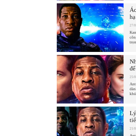
Ác
hạ
27/
Kan
côn
trọ
Nh
để
25/
Ant
dàn
khú
Lý
ti
21/
Ant