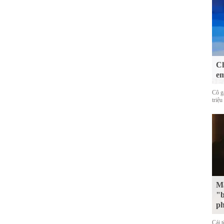
Ch
em
Cô g
triệu
Mặ
"b
p
Cái 