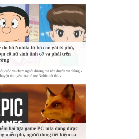
 do bố Nobita từ bỏ con gái tỷ phú,
ọn cô nữ sinh tình cờ va phải trên
ường
ột cuộc va chạm ngoài đường mà nên duyên vợ chồng -
huyện tình yêu của bố mẹ Nobita rất thú vị!
êm hai tựa game PC nữa đang được
ng miễn phí, người dùng tiết kiệm cả