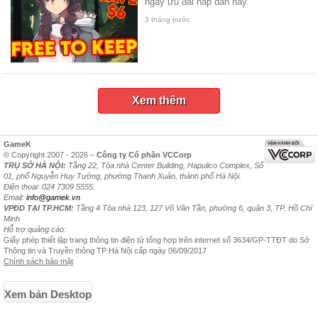
ngay ưu đãi hấp dẫn này.
3 tháng trước
Xem thêm
GameK
© Copyright 2007 - 2026 –
Công ty Cổ phần VCCorp
TRỤ SỞ HÀ NỘI:
Tầng 22, Tòa nhà Center Building, Hapulico Complex, Số
01, phố Nguyễn Huy Tưởng, phường Thanh Xuân, thành phố Hà Nội.
Điện thoại: 024 7309 5555.
Email:
info@gamek.vn
VPĐD TẠI TP.HCM:
Tầng 4 Tòa nhà 123, 127 Võ Văn Tần, phường 6, quận 3, TP. Hồ Chí
Minh
Hỗ trợ quảng cáo:
Giấy phép thiết lập trang thông tin điện tử tổng hợp trên internet số 3634/GP-TTĐT do Sở
Thông tin và Truyền thông TP Hà Nội cấp ngày 06/09/2017
Chính sách bảo mật
Xem bản Desktop