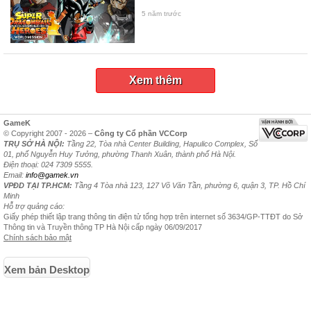
5 năm trước
Xem thêm
GameK
© Copyright 2007 - 2026 –
Công ty Cổ phần VCCorp
TRỤ SỞ HÀ NỘI:
Tầng 22, Tòa nhà Center Building, Hapulico Complex, Số
01, phố Nguyễn Huy Tưởng, phường Thanh Xuân, thành phố Hà Nội.
Điện thoại: 024 7309 5555.
Email:
info@gamek.vn
VPĐD TẠI TP.HCM:
Tầng 4 Tòa nhà 123, 127 Võ Văn Tần, phường 6, quận 3, TP. Hồ Chí
Minh
Hỗ trợ quảng cáo:
Giấy phép thiết lập trang thông tin điện tử tổng hợp trên internet số 3634/GP-TTĐT do Sở
Thông tin và Truyền thông TP Hà Nội cấp ngày 06/09/2017
Chính sách bảo mật
Xem bản Desktop