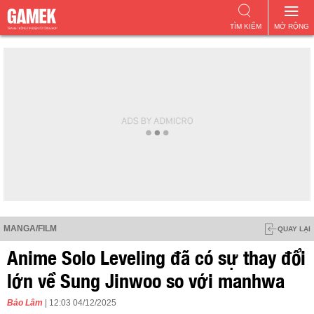
TÌM KIẾM
MỞ RỘNG
MANGA/FILM
QUAY LẠI
Anime Solo Leveling đã có sự thay đổi
lớn về Sung Jinwoo so với manhwa
Bảo Lâm
| 12:03 04/12/2025