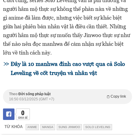
Cuối cùng, series Solo Leveling vẫn là phi thường và
người hâm mộ thực sự không thể phàn nàn về những
gì anime đã làm được, nhưng việc biết sự khác biệt
giữa hai phiên bản nhân vật là điều cần thiết. Những
người hâm mộ thực sự muốn thấy Jinwoo thực sự như
thế nào nên đọc manhwa để cảm nhận sự khác biệt
lớn về tính cách này.
Đây là 10 manhwa đỉnh cao vượt qua cả Solo
Leveling về cốt truyện và nhân vật
Theo
Đời sống pháp luật
Copy link
16:50 03/12/2025 (GMT +7)
0
CHIA SẺ
TỪ KHÓA
ANIME
MANGA
SUNG JINWOO
SOLO LEVELING