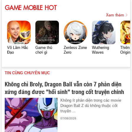
GAME MOBILE HOT
Xem thêm
Võ Lâm Hắc
Game thủ
Zenless Zone
Wuthering
Thiên 
Đạo
chơi gì
Zero
Waves
Origin
TIN CÙNG CHUYÊN MỤC
Không chỉ Broly, Dragon Ball vẫn còn 7 phản diện
xứng đáng được "hồi sinh" trong cốt truyện chính
Không ít phản diện trong các movie
Dragon Ball Z dù không thuộc cốt
truyện ...
07/08/2026