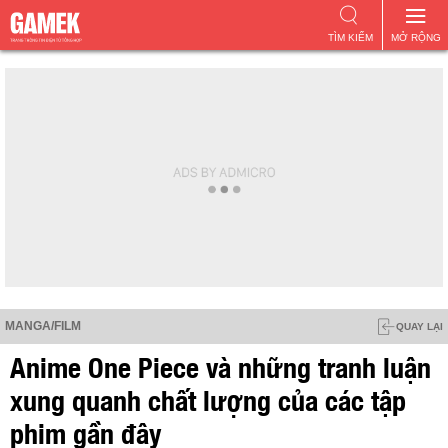
TÌM KIẾM
MỞ RỘNG
MANGA/FILM
QUAY LẠI
Anime One Piece và những tranh luận
xung quanh chất lượng của các tập
phim gần đây