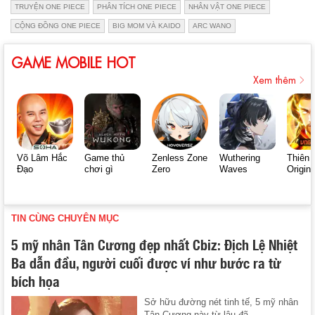
TRUYỆN ONE PIECE
PHÂN TÍCH ONE PIECE
NHÂN VẬT ONE PIECE
CỘNG ĐỒNG ONE PIECE
BIG MOM VÀ KAIDO
ARC WANO
GAME MOBILE HOT
Xem thêm
Võ Lâm Hắc
Game thủ
Zenless Zone
Wuthering
Thiên 
Đạo
chơi gì
Zero
Waves
Origin
TIN CÙNG CHUYÊN MỤC
5 mỹ nhân Tân Cương đẹp nhất Cbiz: Địch Lệ Nhiệt
Ba dẫn đầu, người cuối được ví như bước ra từ
bích họa
Sở hữu đường nét tinh tế, 5 mỹ nhân
Tân Cương này từ lâu đã ...