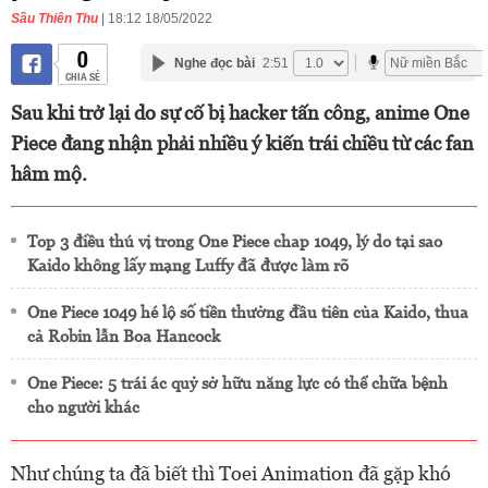
Sầu Thiên Thu
| 18:12 18/05/2022
0
Nghe đọc bài
2:51
CHIA SẺ
Sau khi trở lại do sự cố bị hacker tấn công, anime One
Piece đang nhận phải nhiều ý kiến trái chiều từ các fan
hâm mộ.
Top 3 điều thú vị trong One Piece chap 1049, lý do tại sao
Kaido không lấy mạng Luffy đã được làm rõ
One Piece 1049 hé lộ số tiền thưởng đầu tiên của Kaido, thua
cả Robin lẫn Boa Hancock
One Piece: 5 trái ác quỷ sở hữu năng lực có thể chữa bệnh
cho người khác
Như chúng ta đã biết thì Toei Animation đã gặp khó