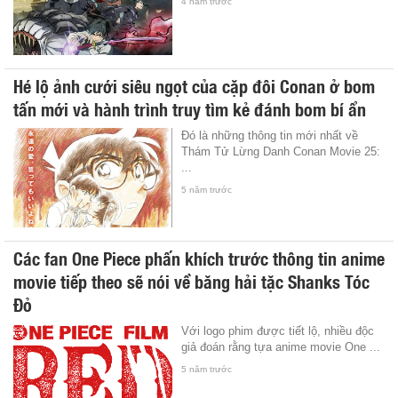
4 năm trước
Hé lộ ảnh cưới siêu ngọt của cặp đôi Conan ở bom
tấn mới và hành trình truy tìm kẻ đánh bom bí ẩn
Đó là những thông tin mới nhất về
Thám Tử Lừng Danh Conan Movie 25:
...
5 năm trước
Các fan One Piece phấn khích trước thông tin anime
movie tiếp theo sẽ nói về băng hải tặc Shanks Tóc
Đỏ
Với logo phim được tiết lộ, nhiều độc
giả đoán rằng tựa anime movie One ...
5 năm trước