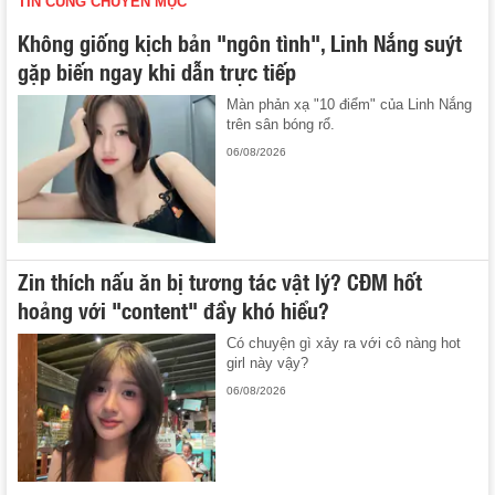
TIN CÙNG CHUYÊN MỤC
Không giống kịch bản "ngôn tình", Linh Nắng suýt
gặp biến ngay khi dẫn trực tiếp
Màn phản xạ "10 điểm" của Linh Nắng
trên sân bóng rổ.
06/08/2026
Zin thích nấu ăn bị tương tác vật lý? CĐM hốt
hoảng với "content" đầy khó hiểu?
Có chuyện gì xảy ra với cô nàng hot
girl này vậy?
06/08/2026