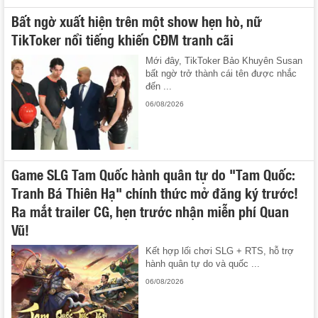
Bất ngờ xuất hiện trên một show hẹn hò, nữ
TikToker nổi tiếng khiến CĐM tranh cãi
Mới đây, TikToker Bảo Khuyên Susan
bất ngờ trở thành cái tên được nhắc
đến ...
06/08/2026
Game SLG Tam Quốc hành quân tự do "Tam Quốc:
Tranh Bá Thiên Hạ" chính thức mở đăng ký trước!
Ra mắt trailer CG, hẹn trước nhận miễn phí Quan
Vũ!
Kết hợp lối chơi SLG + RTS, hỗ trợ
hành quân tự do và quốc ...
06/08/2026