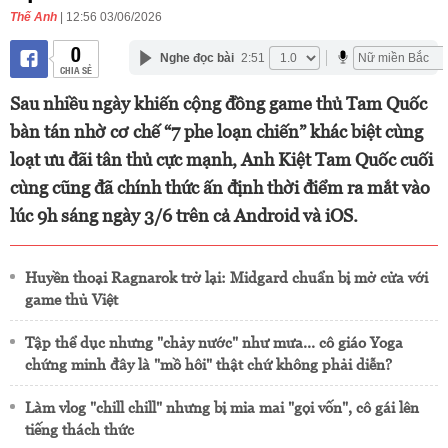
Thế Anh
| 12:56 03/06/2026
0
Nghe đọc bài
2:51
CHIA SẺ
Sau nhiều ngày khiến cộng đồng game thủ Tam Quốc
bàn tán nhờ cơ chế “7 phe loạn chiến” khác biệt cùng
loạt ưu đãi tân thủ cực mạnh, Anh Kiệt Tam Quốc cuối
cùng cũng đã chính thức ấn định thời điểm ra mắt vào
lúc 9h sáng ngày 3/6 trên cả Android và iOS.
Huyền thoại Ragnarok trở lại: Midgard chuẩn bị mở cửa với
game thủ Việt
Tập thể dục nhưng "chảy nước" như mưa... cô giáo Yoga
chứng minh đây là "mồ hôi" thật chứ không phải diễn?
Làm vlog "chill chill" nhưng bị mỉa mai "gọi vốn", cô gái lên
tiếng thách thức