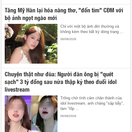
Tăng Mỹ Hàn lại hóa nàng thơ, "đốn tim" CĐM với
bộ ảnh ngọt ngào mới
Chỉ với một bộ ảnh đời thường và
không kèm theo bất kỳ dòng trạng ...
06/08/2026
Chuyện thật như đùa: Người đàn ông bị "quét
sạch" 3 tỷ đồng sau nửa thập kỷ theo đuổi idol
livestream
Trông chờ tình cảm chân thành của
idol livestream, anh chàng "sập bẫy",
làm "lốp ...
06/08/2026