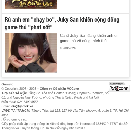
Rủ anh em "chạy bo", Juky San khiến cộng đồng
game thủ "phát sốt"
Ca sĩ Juky San đang khiến anh em
game thủ vô cùng thích thú.
05/08/2026
GameK
© Copyright 2007 - 2026 –
Công ty Cổ phần VCCorp
TRỤ SỞ HÀ NỘI:
Tầng 22, Tòa nhà Center Building, Hapulico Complex, Số
01, phố Nguyễn Huy Tưởng, phường Thanh Xuân, thành phố Hà Nội.
Điện thoại: 024 7309 5555.
Email:
info@gamek.vn
VPĐD TẠI TP.HCM:
Tầng 4 Tòa nhà 123, 127 Võ Văn Tần, phường 6, quận 3, TP. Hồ Chí
Minh
Hỗ trợ quảng cáo:
Giấy phép thiết lập trang thông tin điện tử tổng hợp trên internet số 3634/GP-TTĐT do Sở
Thông tin và Truyền thông TP Hà Nội cấp ngày 06/09/2017