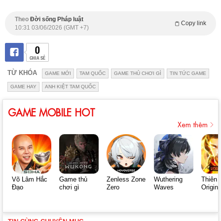
Theo
Đời sống Pháp luật
Copy link
10:31 03/06/2026 (GMT +7)
0
CHIA SẺ
TỪ KHÓA
GAME MỚI
TAM QUỐC
GAME THỦ CHƠI GÌ
TIN TỨC GAME
GAME HAY
ANH KIỆT TAM QUỐC
GAME MOBILE HOT
Xem thêm
Võ Lâm Hắc
Game thủ
Zenless Zone
Wuthering
Thiên 
Đạo
chơi gì
Zero
Waves
Origin