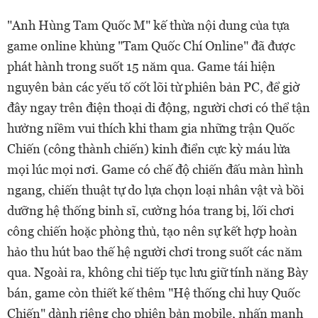
"Anh Hùng Tam Quốc M" kế thừa nội dung của tựa
game online khủng "Tam Quốc Chí Online" đã được
phát hành trong suốt 15 năm qua. Game tái hiện
nguyên bản các yếu tố cốt lõi từ phiên bản PC, để giờ
đây ngay trên điện thoại di động, người chơi có thể tận
hưởng niềm vui thích khi tham gia những trận Quốc
Chiến (công thành chiến) kinh điển cực kỳ máu lửa
mọi lúc mọi nơi. Game có chế độ chiến đấu màn hình
ngang, chiến thuật tự do lựa chọn loại nhân vật và bồi
dưỡng hệ thống binh sĩ, cường hóa trang bị, lối chơi
công chiến hoặc phòng thủ, tạo nên sự kết hợp hoàn
hảo thu hút bao thế hệ người chơi trong suốt các năm
qua. Ngoài ra, không chỉ tiếp tục lưu giữ tính năng Bày
bán, game còn thiết kế thêm "Hệ thống chỉ huy Quốc
Chiến" dành riêng cho phiên bản mobile, nhấn mạnh