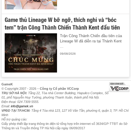
Game thủ Lineage W bỡ ngỡ, thích nghi và “bóc
tem” trận Công Thành Chiến Thành Kent đầu tiên
Trận Công Thành Chiến đầu tiên của
Lineage W đã diễn ra tại Thành Kent
...
09/08/2026
GameK
© Copyright 2007 - 2026 –
Công ty Cổ phần VCCorp
TRỤ SỞ HÀ NỘI:
Tầng 22, Tòa nhà Center Building, Hapulico Complex, Số
01, phố Nguyễn Huy Tưởng, phường Thanh Xuân, thành phố Hà Nội.
Điện thoại: 024 7309 5555.
Email:
info@gamek.vn
VPĐD TẠI TP.HCM:
Tầng 4 Tòa nhà 123, 127 Võ Văn Tần, phường 6, quận 3, TP. Hồ Chí
Minh
Hỗ trợ quảng cáo:
Giấy phép thiết lập trang thông tin điện tử tổng hợp trên internet số 3634/GP-TTĐT do Sở
Thông tin và Truyền thông TP Hà Nội cấp ngày 06/09/2017