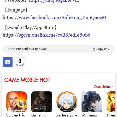
【Fanpage】
https://www.facebook.com/AnhHungTamQuocM
【Google Play/App Store】
https://sgcvn.onelink.me/cvBS/ed1e80b6
Theo
Pháp luật và bạn đọc
Copy link
0
CHIA SẺ
GAME MOBILE HOT
Xem thêm
Võ Lâm Hắc
Game thủ
Zenless Zone
Wuthering
Thiên 