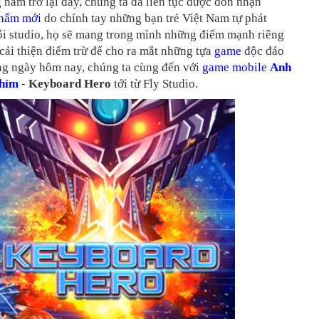
năm trở lại đây, chúng ta đã liên tục được đón nhận
phẩm mới
do chính tay những bạn trẻ Việt Nam tự phát
ỗi studio, họ sẽ mang trong mình những điểm mạnh riêng
 cải thiện điểm trừ để cho ra mắt những tựa
game
độc đáo
ong ngày hôm nay, chúng ta cùng đến với
game mobile
Anh
hím
-
Keyboard Hero
tới từ Fly Studio.