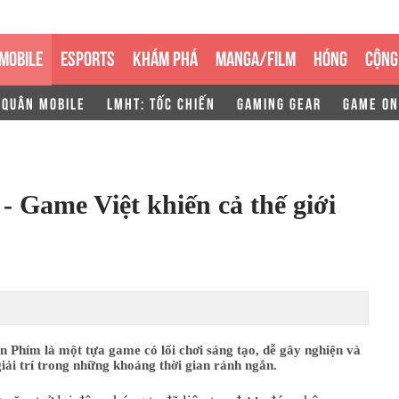
MOBILE
ESPORTS
KHÁM PHÁ
MANGA/FILM
HÓNG
CỘNG
 QUÂN MOBILE
LMHT: TỐC CHIẾN
GAMING GEAR
GAME ON
 Game Việt khiến cả thế giới
 Phím là một tựa game có lối chơi sáng tạo, dễ gây nghiện và
giải trí trong những khoảng thời gian rảnh ngắn.