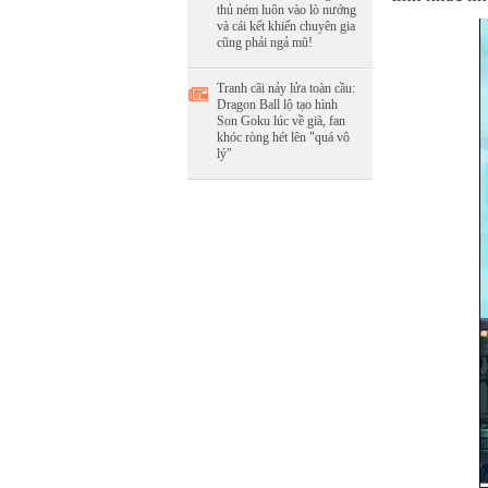
thủ ném luôn vào lò nướng
và cái kết khiến chuyên gia
cũng phải ngả mũ!
Tranh cãi nảy lửa toàn cầu:
Dragon Ball lộ tạo hình
Son Goku lúc về già, fan
khóc ròng hét lên "quá vô
lý"