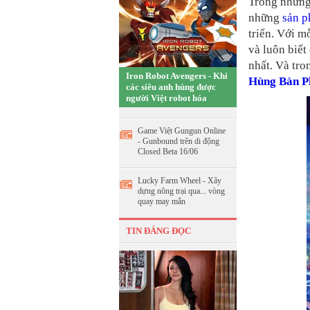
Trong những 
những
sản 
triển. Với m
và luôn biết
nhất. Và tr
Iron Robot Avengers - Khi
Hùng Bàn P
các siêu anh hùng được
người Việt robot hóa
Game Việt Gungun Online
- Gunbound trên di động
Closed Beta 16/06
Lucky Farm Wheel - Xây
dựng nông trại qua... vòng
quay may mắn
TIN ĐÁNG ĐỌC