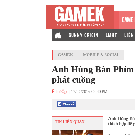
GAME 
GUNNY ORIGIN
LMHT
LIÊN
GAMEK
›
MOBILE & SOCIAL
Anh Hùng Bàn Phím -
phát cuồng
Ếck ôỘp
|
17/06/2016 02:40 PM
Anh Hùng Bàn
TIN LIÊN QUAN
thích hợp để 