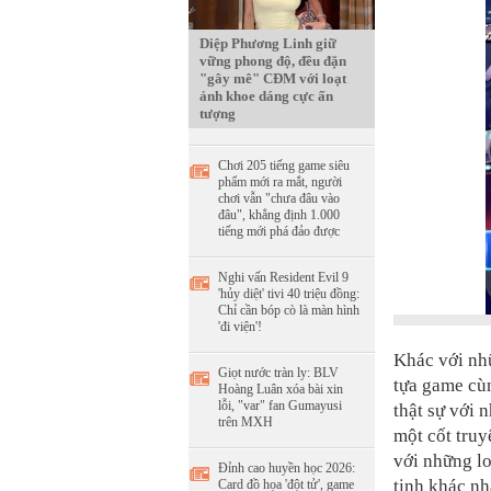
Diệp Phương Linh giữ
vững phong độ, đều đặn
"gây mê" CĐM với loạt
ảnh khoe dáng cực ấn
tượng
Chơi 205 tiếng game siêu
phẩm mới ra mắt, người
chơi vẫn "chưa đâu vào
đâu", khẳng định 1.000
tiếng mới phá đảo được
Nghi vấn Resident Evil 9
'hủy diệt' tivi 40 triệu đồng:
Chỉ cần bóp cò là màn hình
'đi viện'!
Khác với nhữ
Giọt nước tràn ly: BLV
tựa game cùn
Hoàng Luân xóa bài xin
lỗi, "var" fan Gumayusi
thật sự với 
trên MXH
một cốt truy
với những lo
Đỉnh cao huyền học 2026:
tinh khác nh
Card đồ họa 'đột tử', game