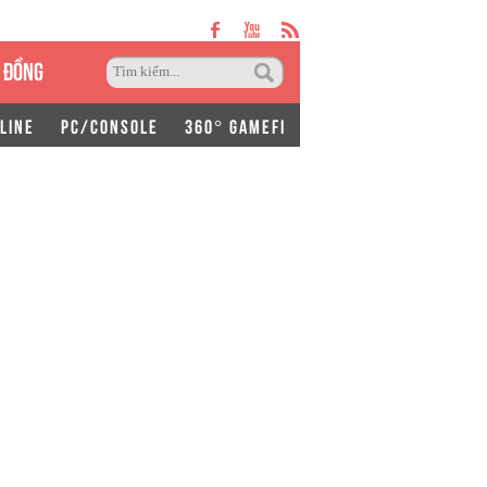
 ĐỒNG
LINE
PC/CONSOLE
360° GAMEFI