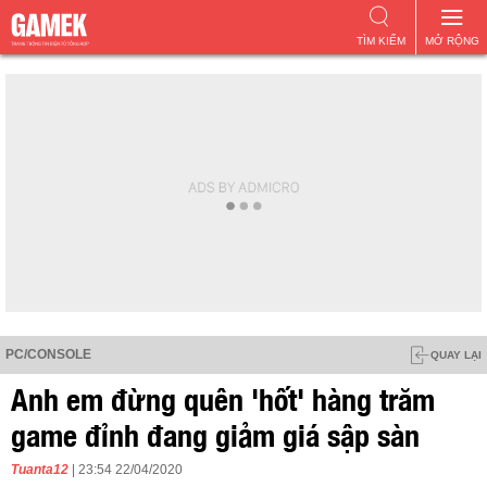
TÌM KIẾM
MỞ RỘNG
PC/CONSOLE
QUAY LẠI
Anh em đừng quên 'hốt' hàng trăm
game đỉnh đang giảm giá sập sàn
Tuanta12
| 23:54 22/04/2020