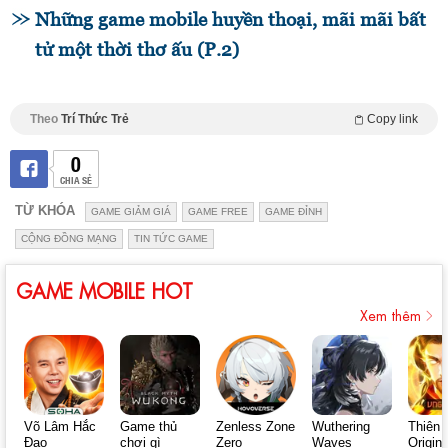
Những game mobile huyền thoại, mãi mãi bất
tử một thời thơ ấu (P.2)
Theo
Trí Thức Trẻ
Copy link
0
CHIA SẺ
TỪ KHÓA
GAME GIẢM GIÁ
GAME FREE
GAME ĐỈNH
CỘNG ĐỒNG MẠNG
TIN TỨC GAME
GAME MOBILE HOT
Xem thêm
Võ Lâm Hắc
Game thủ
Zenless Zone
Wuthering
Thiên 
Đạo
chơi gì
Zero
Waves
Origin