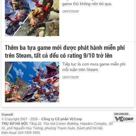
game thủ không nên bỏ qua.
16/07/2026
Thêm ba tựa game mới được phát hành miễn phí
trên Steam, tất cả đều có rating 9/10 trở lên
Tiếp tục là cơn mưa game miễn phí
mỗi tuần trên Steam.
16/07/2026
GameK
© Copyright 2007 - 2026 –
Công ty Cổ phần VCCorp
TRỤ SỞ HÀ NỘI:
Tầng 22, Tòa nhà Center Building, Hapulico Complex, Số
01, phố Nguyễn Huy Tưởng, phường Thanh Xuân, thành phố Hà Nội.
Điện thoại: 024 7309 5555.