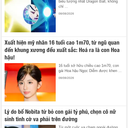
biểu tượng nhất Dragon Ball, không
chỉ ...
08/08/2026
Xuất hiện mỹ nhân 16 tuổi cao 1m70, từ ngũ quan
đến khung xương đều xuất sắc: Hoá ra là con Hoa
hậu!
16 tuổi sở hữu chiều cao 1m70, con
gái Hoa hậu Ngọc Diễm được khen ...
08/08/2026
Lý do bố Nobita từ bỏ con gái tỷ phú, chọn cô nữ
sinh tình cờ va phải trên đường
Từ một cuộc va chạm ngoài đường