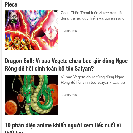
Piece
Zoan Thần Thoại luôn được xem là
dòng trái ác quỷ hiếm và quyền năng
...
08/08/2026
Dragon Ball: Vì sao Vegeta chưa bao giờ dùng Ngọc
Rồng để hồi sinh toàn bộ tộc Saiyan?
Vì sao Vegeta chưa từng dùng Ngọc
Rồng để hồi sinh tộc Saiyan? Câu trả
...
08/08/2026
10 phản diện anime khiến người xem tiếc nuối vì
thất bại