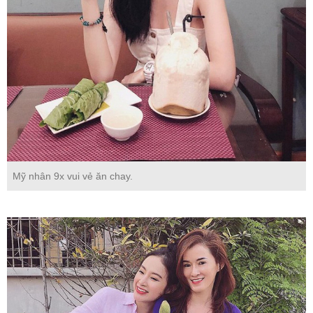
Mỹ nhân 9x vui vẻ ăn chay.