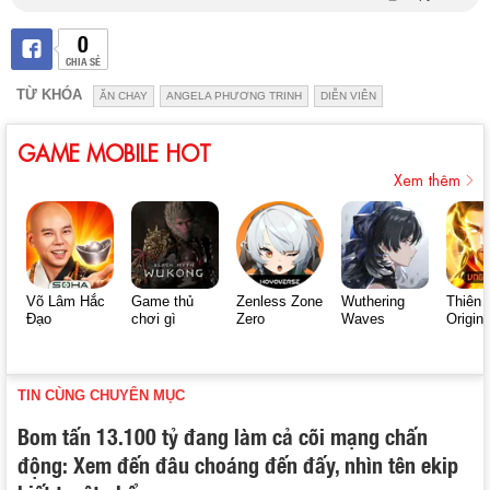
0
CHIA SẺ
TỪ KHÓA
ĂN CHAY
ANGELA PHƯƠNG TRINH
DIỄN VIÊN
GAME MOBILE HOT
Xem thêm
Võ Lâm Hắc
Game thủ
Zenless Zone
Wuthering
Thiên 
Đạo
chơi gì
Zero
Waves
Origin
TIN CÙNG CHUYÊN MỤC
Bom tấn 13.100 tỷ đang làm cả cõi mạng chấn
động: Xem đến đâu choáng đến đấy, nhìn tên ekip