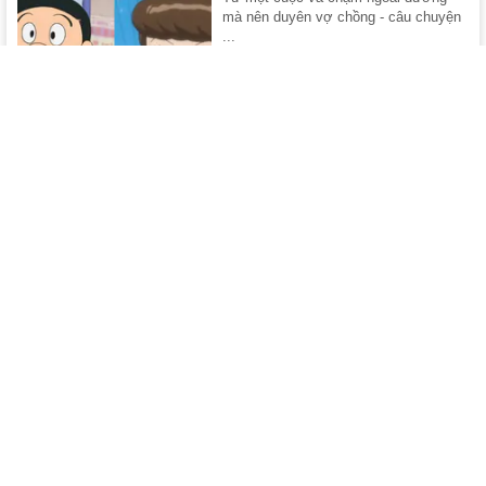
mà nên duyên vợ chồng - câu chuyện
...
08/08/2026
Mỹ nhân được nhiều người xem là "nữ hoàng phim
18+": Visual, vóc dáng đều hạng nhất, xem là mê
Nhan sắc và vóc dáng của mỹ nhân
phim 18+ này xứng tầm cực phẩm.
08/08/2026
Sau 26 năm, câu nói "lạnh gáy" nhất của Vegeta
vẫn là biểu tượng trong Dragon Ball Z
Sau 26 năm, câu nói này của Vegeta
vẫn được xem là một trong những ...