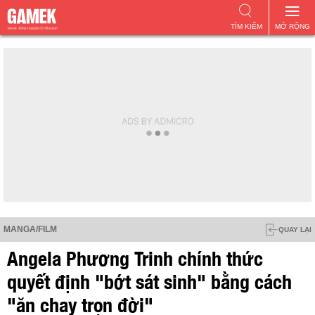
TÌM KIẾM
MỞ RỘNG
MANGA/FILM
QUAY LẠI
Angela Phương Trinh chính thức
quyết định "bớt sát sinh" bằng cách
"ăn chay trọn đời"