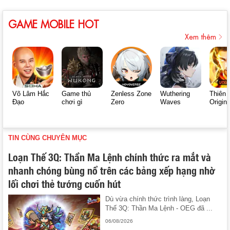
GAME MOBILE HOT
Xem thêm
Võ Lâm Hắc
Game thủ
Zenless Zone
Wuthering
Thiên 
Đạo
chơi gì
Zero
Waves
Origin
TIN CÙNG CHUYÊN MỤC
Loạn Thế 3Q: Thần Ma Lệnh chính thức ra mắt và
nhanh chóng bùng nổ trên các bảng xếp hạng nhờ
lối chơi thẻ tướng cuốn hút
Dù vừa chính thức trình làng, Loạn
Thế 3Q: Thần Ma Lệnh - OEG đã ...
06/08/2026