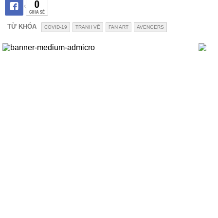
0
CHIA SẺ
TỪ KHÓA
COVID-19
TRANH VẼ
FAN ART
AVENGERS