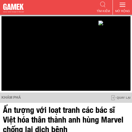
TÌM KIẾM
MỞ RỘNG
KHÁM PHÁ
QUAY LẠI
Ấn tượng với loạt tranh các bác sĩ
Việt hóa thân thành anh hùng Marvel
chống lại dịch bệnh