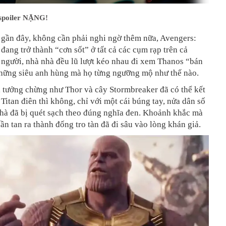
spoiler NẶNG!
gần đây, không cần phải nghi ngờ thêm nữa, Avengers:
 đang trở thành “cơn sốt” ở tất cả các cụm rạp trên cả
 người, nhà nhà đều lũ lượt kéo nhau đi xem Thanos “bán
hững siêu anh hùng mà họ từng ngưỡng mộ như thế nào.
 tưởng chừng như Thor và cây Stormbreaker đã có thể kết
 Titan điên thì không, chỉ với một cái búng tay, nửa dân số
 hà đã bị quét sạch theo đúng nghĩa đen. Khoảnh khắc mà
ần tan ra thành đống tro tàn đã đi sâu vào lòng khán giả.