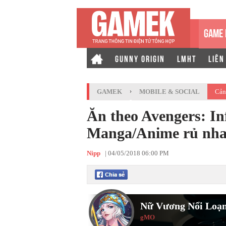
GAME 
GUNNY ORIGIN
LMHT
LIÊN
GAMEK
›
MOBILE & SOCIAL
Cản
Ăn theo Avengers: Inf
Manga/Anime rủ nha
Nipp
|
04/05/2018 06:00 PM
Nữ Vương Nổi Loạ
gMO