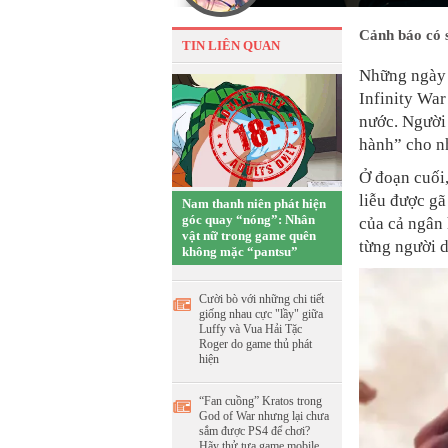
Cảnh báo có 
TIN LIÊN QUAN
Những ngày 
Infinity War
nước. Người
hành” cho n
Ở đoạn cuối,
liễu được gã
Nam thanh niên phát hiện
góc quay “nóng”: Nhân
của cả ngân
vật nữ trong game quên
từng người d
không mặc “pantsu”
Cười bò với những chi tiết
giống nhau cực "lầy" giữa
Luffy và Vua Hải Tặc
Roger do game thủ phát
hiện
“Fan cuồng” Kratos trong
God of War nhưng lại chưa
sắm được PS4 để chơi?
Hãy thử tựa game mobile