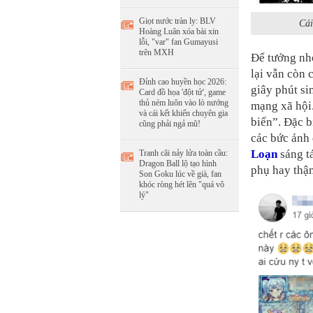
Giọt nước tràn ly: BLV
Cái
Hoàng Luân xóa bài xin
lỗi, "var" fan Gumayusi
trên MXH
Để tưởng nh
lại vẫn còn 
Đỉnh cao huyền học 2026:
giây phút si
Card đồ họa 'đột tử', game
thủ ném luôn vào lò nướng
mạng xã hội.
và cái kết khiến chuyên gia
biến”. Đặc b
cũng phải ngả mũ!
các bức ảnh
Loạn
sáng tá
Tranh cãi nảy lửa toàn cầu:
Dragon Ball lộ tạo hình
phụ hay thậ
Son Goku lúc về già, fan
khóc ròng hét lên "quá vô
lý"