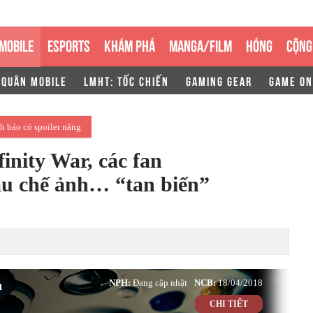
MOBILE
ESPORTS
KHÁM PHÁ
MANGA/FILM
HÓNG
CỘNG
 QUÂN MOBILE
LMHT: TỐC CHIẾN
GAMING GEAR
GAME ON
h báo có spoiler nặng
inity War, các fan
u chế ảnh… “tan biến”
n
NPH:
Đang cập nhật
NCB:
18/04/2018
CHI TIẾT