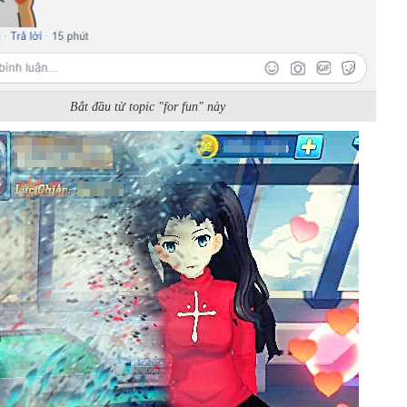
Bắt đầu từ topic "for fun" này