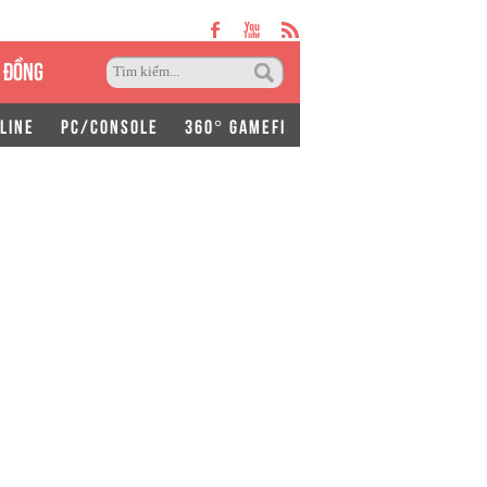
 ĐỒNG
LINE
PC/CONSOLE
360° GAMEFI