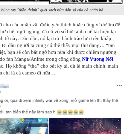
 búng tay "thần thánh" quét sạch nửa dân số của cả ngân hà
ớ cho các nhân vật được yêu thích hoặc cũng vì dư âm để
chưa hết ngỡ ngàng, đã có vô số bức ảnh chế tái hiện lại
nh tử này. Dần dần, nó lại trở thành trào lưu trên khắp
 Đi đâu người ta cũng có thể thấy mọi thứ đang… “tan
iệt, bạn sẽ còn bất ngờ hơn nữa khi được chiêm ngưỡng
 do fan Manga/Anime trong cộng đồng
Nữ Vương Nổi
c. Họ không “tha” cho bất kỳ ai, dù là main chính, main
m chí là cả cameo đi nữa…