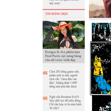
này xem!
TIN ĐÁNG ĐỌC
Portgas D. Ace phiên bản
Pool Party cực nóng bỏng
của nữ coser xinh đẹp
Chơi 205 tiếng game siêu
phẩm mới ra mắt, người
chơi vẫn "chưa đâu vào
đâu", khẳng định 1.000
tiếng mới phá đảo được
Nghi vấn Resident Evil 9
'hủy diệt' tivi 40 triệu đồng:
Chỉ cần bóp cò là màn hình
'đi viện'!