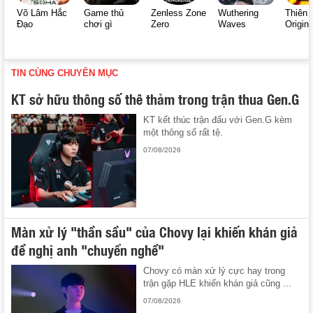
Võ Lâm Hắc
Game thủ
Zenless Zone
Wuthering
Thiên 
Đạo
chơi gì
Zero
Waves
Origin
TIN CÙNG CHUYÊN MỤC
KT sở hữu thông số thê thảm trong trận thua Gen.G
KT kết thúc trận đấu với Gen.G kèm
một thông số rất tệ.
07/08/2026
Màn xử lý "thần sầu" của Chovy lại khiến khán giả
đề nghị anh "chuyển nghề"
Chovy có màn xử lý cực hay trong
trận gặp HLE khiến khán giả cũng ...
07/08/2026