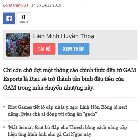
Loris CarryUs
| 14:36 14/12/2019
0
CHIA SẺ
Liên Minh Huyền Thoại
TẢI VỀ
XEM THÊM
Chỉ còn chờ đợi một thông cáo chính thức đến từ GAM
Esports là Dia1 sẽ trở thành tân binh đầu tiên của
GAM trong mùa chuyển nhượng này.
Riot Games tiết lộ cập nhật 9.24b: Linh Hồn Rồng bị nerf
nặng, Sylas chả ai động tới cũng ăn "gạch"
'Mất Senna', Riot bù đắp cho Thresh bằng cách nâng cấp
hiệu ứng hình ảnh cho gã Cai Ngục này