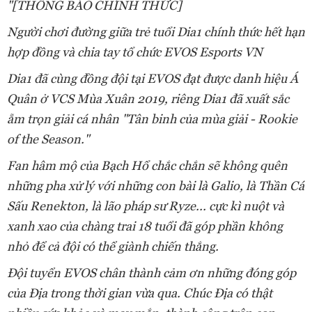
"[THÔNG BÁO CHÍNH THỨC]
Người chơi đường giữa trẻ tuổi Dia1 chính thức hết hạn
hợp đồng và chia tay tổ chức EVOS Esports VN
Dia1 đã cùng đồng đội tại EVOS đạt được danh hiệu Á
Quân ở VCS Mùa Xuân 2019, riêng Dia1 đã xuất sắc
ẵm trọn giải cá nhân "Tân binh của mùa giải - Rookie
of the Season."
Fan hâm mộ của Bạch Hổ chắc chắn sẽ không quên
những pha xử lý với những con bài là Galio, là Thần Cá
Sấu Renekton, là lão pháp sư Ryze... cực kì nuột và
xanh xao của chàng trai 18 tuổi đã góp phần không
nhỏ để cả đội có thể giành chiến thắng.
Đội tuyển EVOS chân thành cảm ơn những đóng góp
của Địa trong thời gian vừa qua. Chúc Địa có thật