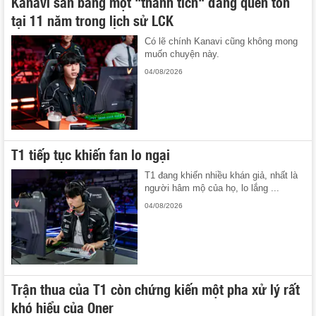
Kanavi san bằng một "thành tích" đáng quên tồn
tại 11 năm trong lịch sử LCK
Có lẽ chính Kanavi cũng không mong
muốn chuyện này.
04/08/2026
T1 tiếp tục khiến fan lo ngại
T1 đang khiến nhiều khán giả, nhất là
người hâm mộ của họ, lo lắng ...
04/08/2026
Trận thua của T1 còn chứng kiến một pha xử lý rất
khó hiểu của Oner