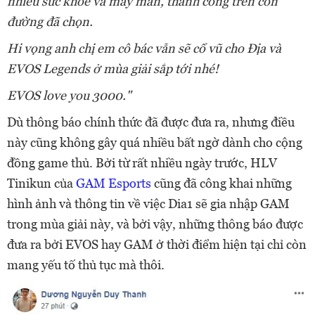
nhiều sức khỏe và may mắn, thành công trên con
đường đã chọn.
Hi vọng anh chị em cô bác vẫn sẽ cổ vũ cho Địa và
EVOS Legends ở mùa giải sắp tới nhé!
EVOS love you 3000."
Dù thông báo chính thức đã được đưa ra, nhưng điều
này cũng không gây quá nhiều bất ngờ dành cho cộng
đồng game thủ. Bởi từ rất nhiều ngày trước, HLV
Tinikun của
GAM Esports
cũng đã công khai những
hình ảnh và thông tin về việc Dia1 sẽ gia nhập GAM
trong mùa giải này, và bởi vậy, những thông báo được
đưa ra bởi EVOS hay GAM ở thời điểm hiện tại chỉ còn
mang yếu tố thủ tục mà thôi.