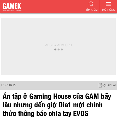
TÌM KIẾM
MỞ RỘNG
ESPORTS
QUAY LẠI
Ăn tập ở Gaming House của GAM bấy
lâu nhưng đến giờ Dia1 mới chính
thức thông báo chia tay EVOS