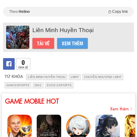
Theo
Helino
Copy link
Liên Minh Huyền Thoại
TẢI VỀ
XEM THÊM
0
CHIA SẺ
TỪ KHÓA
LIÊN MINH HUYỀN THOẠI
LMHT
CHUYỂN NHƯỢNG LMHT
GAM ESPORTS
DIA1
EVOS ESPORTS
GAME MOBILE HOT
Xem thêm