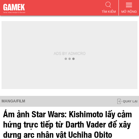
TÌM KIẾM
MỞ RỘNG
MANGA/FILM
QUAY LẠI
Ám ảnh Star Wars: Kishimoto lấy cảm
hứng trực tiếp từ Darth Vader để xây
dựng arc nhân vật Uchiha Obito