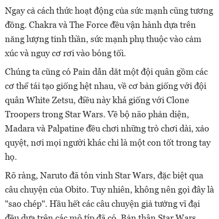
Ngay cả cách thức hoạt động của sức mạnh cũng tương
đồng. Chakra và The Force đều vận hành dựa trên
năng lượng tinh thần, sức mạnh phụ thuộc vào cảm
xúc và nguy cơ rơi vào bóng tối.
Chúng ta cũng có Pain dẫn dắt một đội quân gồm các
cơ thể tái tạo giống hệt nhau, về cơ bản giống với đội
quân White Zetsu, điều này khá giống với Clone
Troopers trong Star Wars. Về bộ não phản diện,
Madara và Palpatine đều chơi những trò chơi dài, xảo
quyệt, nơi mọi người khác chỉ là một con tốt trong tay
họ.
Rõ ràng, Naruto đã tôn vinh Star Wars, đặc biệt qua
câu chuyện của Obito. Tuy nhiên, không nên gọi đây là
"sao chép". Hầu hết các câu chuyện giả tưởng vĩ đại
đều dựa trên các mô típ đã có. Bản thân Star Wars