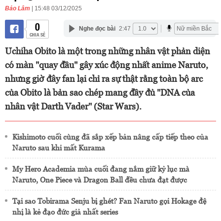
Bảo Lâm
| 15:48 03/12/2025
0
Nghe đọc bài
2:47
CHIA SẺ
Uchiha Obito là một trong những nhân vật phản diện
có màn "quay đầu" gây xúc động nhất anime Naruto,
nhưng giờ đây fan lại chỉ ra sự thật rằng toàn bộ arc
của Obito là bản sao chép mang đầy đủ "DNA của
nhân vật Darth Vader" (Star Wars).
Kishimoto cuối cùng đã sắp xếp bản nâng cấp tiếp theo của
Naruto sau khi mất Kurama
My Hero Academia mùa cuối đang nắm giữ kỷ lục mà
Naruto, One Piece và Dragon Ball đều chưa đạt được
Tại sao Tobirama Senju bị ghét? Fan Naruto gọi Hokage đệ
nhị là kẻ đạo đức giả nhất series