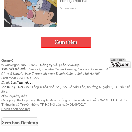
hôn bạn học nam.
5 năm trước
Xem thêm
GameK
© Copyright 2007 - 2026 –
Công ty Cổ phần VCCorp
TRỤ SỞ HÀ NỘI:
Tầng 22, Tòa nhà Center Building, Hapulico Complex, Số
01, phố Nguyễn Huy Tưởng, phường Thanh Xuân, thành phố Hà Nội.
Điện thoại: 024 7309 5555.
Email:
info@gamek.vn
VPĐD TẠI TP.HCM:
Tầng 4 Tòa nhà 123, 127 Võ Văn Tần, phường 6, quận 3, TP. Hồ Chí
Minh
Hỗ trợ quảng cáo:
Giấy phép thiết lập trang thông tin điện tử tổng hợp trên internet số 3634/GP-TTĐT do Sở
Thông tin và Truyền thông TP Hà Nội cấp ngày 06/09/2017
Chính sách bảo mật
Xem bản Desktop