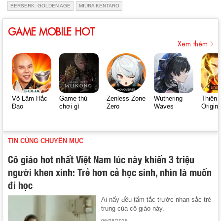
BERSERK: GOLDEN AGE
MIURA KENTARO
GAME MOBILE HOT
Xem thêm
Võ Lâm Hắc
Game thủ
Zenless Zone
Wuthering
Thiên 
Đạo
chơi gì
Zero
Waves
Origin
TIN CÙNG CHUYÊN MỤC
Cô giáo hot nhất Việt Nam lúc này khiến 3 triệu
người khen xinh: Trẻ hơn cả học sinh, nhìn là muốn
đi học
Ai nấy đều tấm tắc trước nhan sắc trẻ
trung của cô giáo này.
06/08/2026