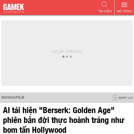
TÌM KIẾM
MỞ RỘNG
MANGA/FILM
QUAY LẠI
AI tái hiện "Berserk: Golden Age"
phiên bản đời thực hoành tráng như
bom tấn Hollywood