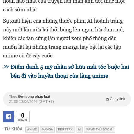
hoàn hảo nhất của truyện lên màn ảnh đời thực một
cách sớm nhất.
Sự xuất hiện của những thước phim AI hoành tráng
này một lần nữa lại thổi bùng lên ngọn lửa đam mê,
khiến các fan cứng lẫn người xem phổ thông đều
muốn lật lại những trang manga hay bật lại các tập
anime cũ để cày cuốc.
Điểm danh 5 mỹ nhân sở hữu mái tóc buộc hai
bên đi vào huyền thoại của làng anime
Theo
Đời sống pháp luật
Copy link
21:05 13/06/2026 (GMT +7)
0
CHIA SẺ
TỪ KHÓA
ANIME
MANGA
BERSERK
AI
GAME THỦ ĐỌC GÌ