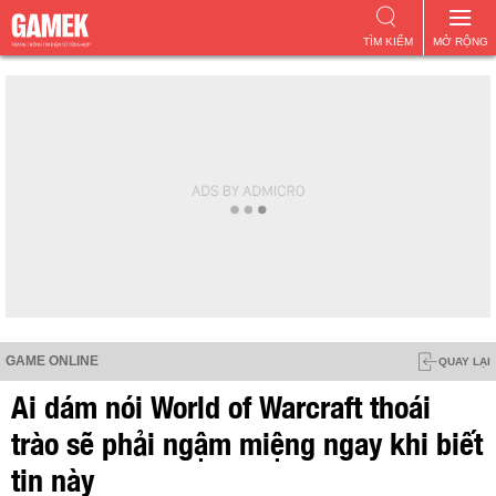
TÌM KIẾM
MỞ RỘNG
GAME ONLINE
QUAY LẠI
Ai dám nói World of Warcraft thoái
trào sẽ phải ngậm miệng ngay khi biết
tin này