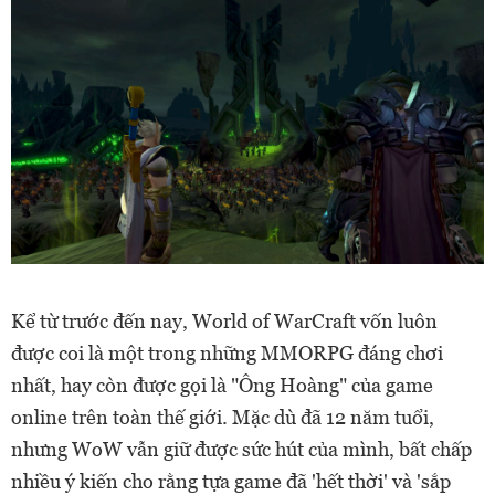
Kể từ trước đến nay, World of WarCraft vốn luôn
được coi là một trong những MMORPG đáng chơi
nhất, hay còn được gọi là "Ông Hoàng" của game
online trên toàn thế giới. Mặc dù đã 12 năm tuổi,
nhưng WoW vẫn giữ được sức hút của mình, bất chấp
nhiều ý kiến cho rằng tựa game đã 'hết thời' và 'sắp