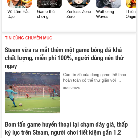
Võ Lâm Hắc
Game thủ
Zenless Zone
Wuthering
Thiên 
Đạo
chơi gì
Zero
Waves
Origin
TIN CÙNG CHUYÊN MỤC
Steam vừa ra mắt thêm một game bóng đá khá
chất lượng, miễn phí 100%, người dùng nên thử
ngay
Các tín đồ của dòng game thể thao
hoàn toàn có thể thư giãn với ...
06/08/2026
Bom tấn game huyền thoại lại chạm đáy giá, thấp
kỷ lục trên Steam, người chơi tiết kiệm gần 1,2