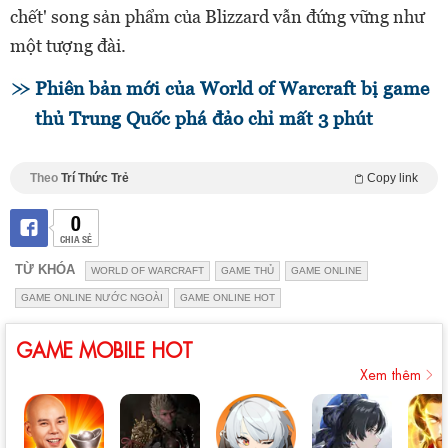
chết' song sản phẩm của Blizzard vẫn đứng vững như
một tượng đài.
Phiên bản mới của World of Warcraft bị game
thủ Trung Quốc phá đảo chỉ mất 3 phút
Theo
Trí Thức Trẻ
Copy link
0
CHIA SẺ
TỪ KHÓA
WORLD OF WARCRAFT
GAME THỦ
GAME ONLINE
GAME ONLINE NƯỚC NGOÀI
GAME ONLINE HOT
GAME MOBILE HOT
Xem thêm