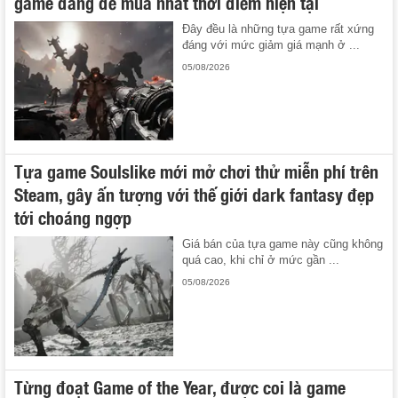
game đáng để mua nhất thời điểm hiện tại
Đây đều là những tựa game rất xứng
đáng với mức giảm giá mạnh ở ...
05/08/2026
Tựa game Soulslike mới mở chơi thử miễn phí trên
Steam, gây ấn tượng với thế giới dark fantasy đẹp
tới choáng ngợp
Giá bán của tựa game này cũng không
quá cao, khi chỉ ở mức gần ...
05/08/2026
Từng đoạt Game of the Year, được coi là game